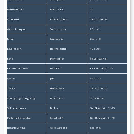
Balıkesirspor
Manisa FK
1/1
Villarreal
Athletic Bilbao
Toplam Gol : 4
Wolverhampton
Southampton
2.5 Üst
Milan
Sampdoria
Skor : 4:5
Leverkusen
Hertha Berlin
4.25 Üst
Lens
Montpellier
İlk Gol : Gol Yok
Dinamo Moskova
Petrotrest
Korner Aralığı : 12+
Åsane
Jerv
Skor : 2:2
Zwolle
Heerenveen
Toplam Gol : 5
Chongqing Liangjiang
Dalian Pro
1/2 & Üst 2.5
SJ Earthquakes
Dallas
Gol Dk Aralığı : 61-75
Fortuna Düsseldorf
Schalke 04
Gol Dk Aralığı : 31-45
Rosario Central
Vélez Sarsfield
Skor : 0:5