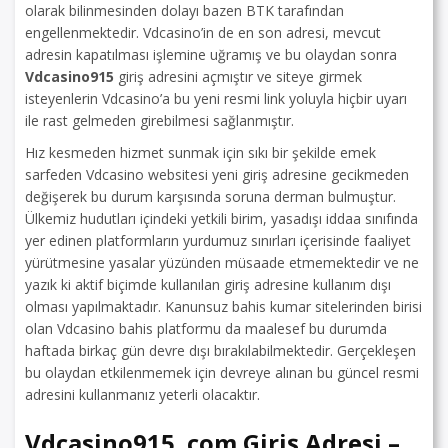
olarak bilinmesinden dolayı bazen BTK tarafından
engellenmektedir. Vdcasino’in de en son adresi, mevcut
adresin kapatılması işlemine uğramış ve bu olaydan sonra
Vdcasino915
giriş adresini açmıştır ve siteye girmek
isteyenlerin Vdcasino’a bu yeni resmi link yoluyla hiçbir uyarı
ile rast gelmeden girebilmesi sağlanmıştır.
Hız kesmeden hizmet sunmak için sıkı bir şekilde emek
sarfeden Vdcasino websitesi yeni giriş adresine gecikmeden
değişerek bu durum karşısında soruna derman bulmuştur.
Ülkemiz hudutları içindeki yetkili birim, yasadışı iddaa sınıfında
yer edinen platformların yurdumuz sınırları içerisinde faaliyet
yürütmesine yasalar yüzünden müsaade etmemektedir ve ne
yazık ki aktif biçimde kullanılan giriş adresine kullanım dışı
olması yapılmaktadır. Kanunsuz bahis kumar sitelerinden birisi
olan Vdcasino bahis platformu da maalesef bu durumda
haftada birkaç gün devre dışı bırakılabilmektedir. Gerçekleşen
bu olaydan etkilenmemek için devreye alınan bu güncel resmi
adresini kullanmanız yeterli olacaktır.
Vdcasino915 .com Giriş Adresi –