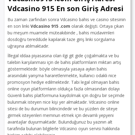
Vdcasino 915 En son Giriş Adresi
Bu zaman zarfından sonra Vdcasino bahis ve casino sitesinin
en son linki
Vdcasino 915 .com
olarak değişti. Ortaya çıkan
bu meşum muamele müteakıbinde , bahis müdavimleri
dosdoğru tereddüde kapılarak taze giriş linki sorgulama
uğraşına atılmaktadır.
İllegal iddaa piyasasına olan ilgi git gide çoğalmakta ve bu
talebin karşılanması için de bahis platformların miktarı artış
göstermektedir. böyle olmasıyla yasaya aykırı bahis
arasındaki yarışma hararetlenmekte, kullanıcı odaklı nice
promosyon hediye edilmektedir. Tabi legal olmayan bahis
online oyun platformların oldukça fazla olmasından dolayı
Güvenli bahis platformuna kaydolmak için doğru bir seçimde
bulunmak isteyen nice kişi yer almaktadır. Vdcasino online
sitesi de bu durumun bilincindedir ve bu yüzden de siteye
girmek isteyenleri memnun etmek için devamlı yepyeni
avantajlar duyurmaktadır. Bulunduğunuz bu yazının alt
tarafında bulunan bilgilerle Vdcasino oyun servisi hakkında