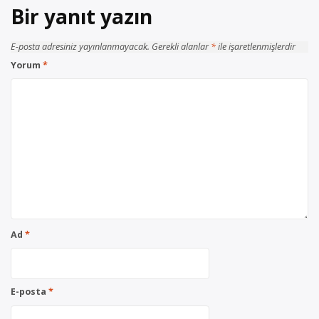
Bir yanıt yazın
E-posta adresiniz yayınlanmayacak.
Gerekli alanlar
*
ile işaretlenmişlerdir
Yorum
*
Ad
*
E-posta
*