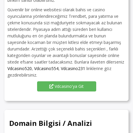
birikim sahibi olabilirsiniz.
Güvenilir bir online websitesi olarak bahis ve casino
oyuncularına yönlendireceğimiz Trendbet, para yatırma ve
çekme konusunda sizi mağduriyete sokmayacak az bulunan
sitelerdendir. Piyasaya adım attığı süreden beri kullanıcı
mutluluğunu en ön planda bulundurmakta ve bunun
sayesinde kocaman bir müşteri kitlesi elde etmeyi başarmış
durumdadır. Arzettiği çok seçenekli bahis seçenkleri , farklı
kategoriden oyunlar ve avantajlı bonuslar sayesinde online
sitede efsane saatler tadacaksınız. Bunlara ilaveten dilerseniz
Vdcasino520
,
Vdcasino554
,
Vdcasino231
linklerine göz
gezdirebilirsiniz.
Vdcasino'ya Git
Domain Bilgisi / Analizi