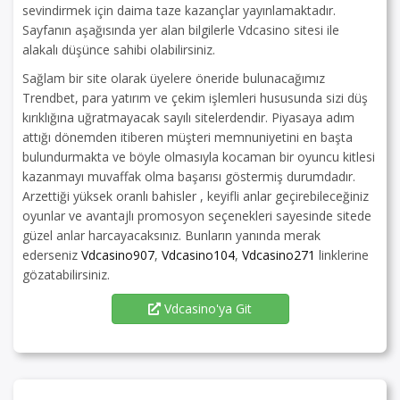
sevindirmek için daima taze kazançlar yayınlamaktadır.
Sayfanın aşağısında yer alan bilgilerle Vdcasino sitesi ile
alakalı düşünce sahibi olabilirsiniz.
Sağlam bir site olarak üyelere öneride bulunacağımız
Trendbet, para yatırım ve çekim işlemleri hususunda sizi düş
kırıklığına uğratmayacak sayılı sitelerdendir. Piyasaya adım
attığı dönemden itiberen müşteri memnuniyetini en başta
bulundurmakta ve böyle olmasıyla kocaman bir oyuncu kitlesi
kazanmayı muvaffak olma başarısı göstermiş durumdadır.
Arzettiği yüksek oranlı bahisler , keyifli anlar geçirebileceğiniz
oyunlar ve avantajlı promosyon seçenekleri sayesinde sitede
güzel anlar harcayacaksınız. Bunların yanında merak
ederseniz
Vdcasino907
,
Vdcasino104
,
Vdcasino271
linklerine
gözatabilirsiniz.
Vdcasino'ya Git