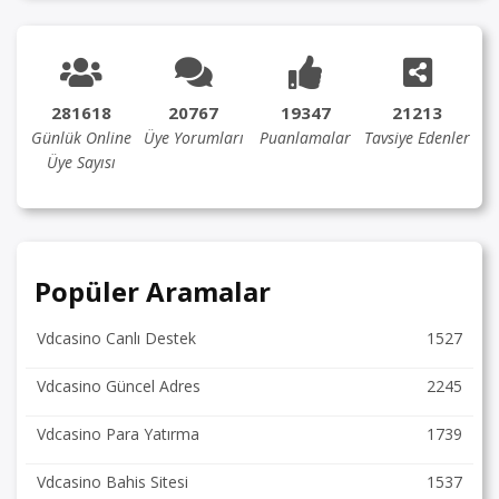
281618
20767
19347
21213
Günlük Online
Üye Yorumları
Puanlamalar
Tavsiye Edenler
Üye Sayısı
Popüler Aramalar
Vdcasino Canlı Destek
1527
Vdcasino Güncel Adres
2245
Vdcasino Para Yatırma
1739
Vdcasino Bahis Sitesi
1537