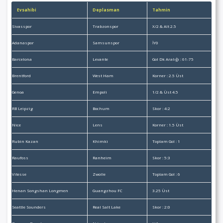
Evsahibi
Deplasman
Tahmin
Sivasspor
Trabzonspor
X/2 & Alt 2.5
Adanaspor
Samsunspor
İY0
Barcelona
Levante
Gol Dk Aralığı : 61-75
Brentford
West Ham
Korner : 2.5 Üst
Genoa
Empoli
1/2 & Üst 4.5
RB Leipzig
Bochum
Skor : 4:2
Nice
Lens
Korner : 1.5 Üst
Rubin Kazan
Khimki
Toplam Gol : 1
Raufoss
Ranheim
Skor : 5:3
Vitesse
Zwolle
Toplam Gol : 6
Henan Songshan Longmen
Guangzhou FC
3.25 Üst
Seattle Sounders
Real Salt Lake
Skor : 2:0