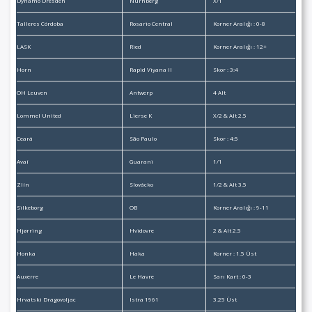
Dynamo Dresden
Nürnberg
X/1
Talleres Córdoba
Rosario Central
Korner Aralığı : 0-8
LASK
Ried
Korner Aralığı : 12+
Horn
Rapid Viyana II
Skor : 3:4
OH Leuven
Antwerp
4 Alt
Lommel United
Lierse K
X/2 & Alt 2.5
Ceará
São Paulo
Skor : 4:5
Avaí
Guarani
1/1
Zlín
Slovácko
1/2 & Alt 3.5
Silkeborg
OB
Korner Aralığı : 9-11
Hjørring
Hvidovre
2 & Alt 2.5
Honka
Haka
Korner : 1.5 Üst
Auxerre
Le Havre
Sarı Kart : 0-3
Hrvatski Dragovoljac
Istra 1961
3.25 Üst