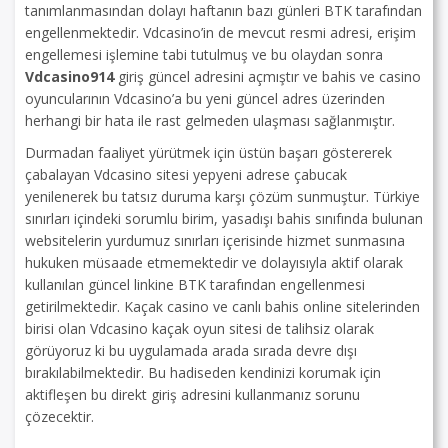
tanımlanmasından dolayı haftanın bazı günleri BTK tarafından
engellenmektedir. Vdcasino’in de mevcut resmi adresi, erişim
engellemesi işlemine tabi tutulmuş ve bu olaydan sonra
Vdcasino914
giriş güncel adresini açmıştır ve bahis ve casino
oyuncularının Vdcasino’a bu yeni güncel adres üzerinden
herhangi bir hata ile rast gelmeden ulaşması sağlanmıştır.
Durmadan faaliyet yürütmek için üstün başarı göstererek
çabalayan Vdcasino sitesi yepyeni adrese çabucak
yenilenerek bu tatsız duruma karşı çözüm sunmuştur. Türkiye
sınırları içindeki sorumlu birim, yasadışı bahis sınıfında bulunan
websitelerin yurdumuz sınırları içerisinde hizmet sunmasına
hukuken müsaade etmemektedir ve dolayısıyla aktif olarak
kullanılan güncel linkine BTK tarafından engellenmesi
getirilmektedir. Kaçak casino ve canlı bahis online sitelerinden
birisi olan Vdcasino kaçak oyun sitesi de talihsiz olarak
görüyoruz ki bu uygulamada arada sırada devre dışı
bırakılabilmektedir. Bu hadiseden kendinizi korumak için
aktifleşen bu direkt giriş adresini kullanmanız sorunu
çözecektir.