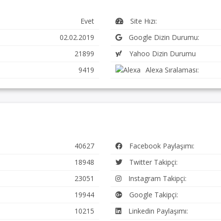
Evet
Site Hızı:
02.02.2019
Google Dizin Durumu:
21899
Yahoo Dizin Durumu
9419
Alexa Sıralaması:
i
40627
Facebook Paylaşımı:
18948
Twitter Takipçi:
23051
Instagram Takipçi:
19944
Google Takipçi:
10215
Linkedin Paylaşımı: