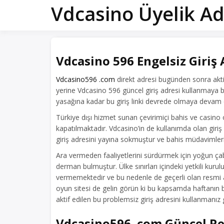
Skip
Vdcasino Üyelik Ad
to
content
Vdcasino 596 Engelsiz Giriş
Vdcasino596 .com
direkt adresi bugünden sonra aktif 
yerine Vdcasino 596 güncel giriş adresi kullanmaya b
yasağına kadar bu giriş linki devrede olmaya devam 
Türkiye dışı hizmet sunan çevirimiçi bahis ve casino
kapatılmaktadır. Vdcasino’in de kullanımda olan gir
giriş adresini yayına sokmuştur ve bahis müdavimlerini
Ara vermeden faaliyetlerini sürdürmek için yoğun ç
derman bulmuştur. Ülke sınırları içindeki yetkili kur
vermemektedir ve bu nedenle de geçerli olan resmi ad
oyun sitesi de gelin görün ki bu kapsamda haftanın b
aktif edilen bu problemsiz giriş adresini kullanmanız
Vdcasino596 .com Güncel Re