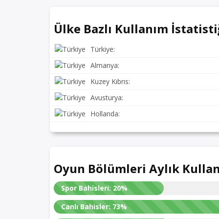
Ülke Bazlı Kullanım İstatisti
Türkiye:
Almanya:
Kuzey Kıbrıs:
Avusturya:
Hollanda:
Oyun Bölümleri Aylık Kulla
Spor Bahisleri:
20%
Canlı Bahisler:
73%