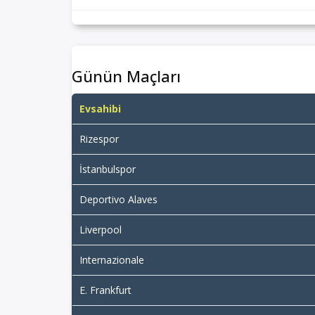
Günün Maçları
Evsahibi
Rizespor
İstanbulspor
Deportivo Alaves
Liverpool
Internazionale
E. Frankfurt