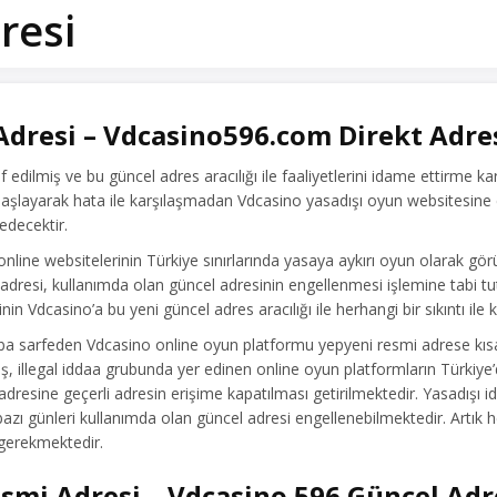
resi
 Adresi – Vdcasino596.com Direkt Adres
edilmiş ve bu güncel adres aracılığı ile faaliyetlerini idame ettirme kar
aşlayarak hata ile karşılaşmadan Vdcasino yasadışı oyun websitesine er
edecektir.
 online websitelerinin Türkiye sınırlarında yasaya aykırı oyun olarak 
iş adresi, kullanımda olan güncel adresinin engellenmesi işlemine tab
n Vdcasino’a bu yeni güncel adres aracılığı ile herhangi bir sıkıntı ile
aba sarfeden Vdcasino online oyun platformu yepyeni resmi adrese kıs
uluş, illegal iddaa grubunda yer edinen online oyun platformların Türkiy
resine geçerli adresin erişime kapatılması getirilmektedir. Yasadışı i
azı günleri kullanımda olan güncel adresi engellenebilmektedir. Artık
 gerekmektedir.
smi Adresi – Vdcasino 596 Güncel Adr