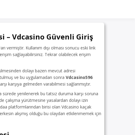
i – Vdcasino Güvenli Giriş
arı vermiştir. Kullanım dışı olması sonucu eski link
işim sağlayabilirsiniz. Tekrar olabilecek erişim
görülmesinden dolayı bazen mevcut adresi
i tutulmuş ve bu uygulamadan sonra
Vdcasino596
 karşı karşıya gelmeden varabilmesi sağlanmıştır.
a sürede yenilenerek bu tatsız duruma karşı soruna
e’de çalışma yürütmesine yasalardan dolayı izin
ddaa platformlarından birisi olan Vdcasino kaçak
 herkesin alışmış olduğu bu olaydan etkilenmemek için
esi