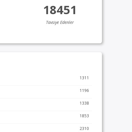
18451
Tavsiye Edenler
1311
1196
1338
1853
2310