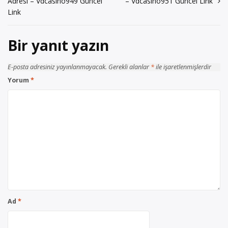
Adresi – Vdcasino949 Güncel
– Vdcasino951 Güncel Link
gezinmesi
Link
Bir yanıt yazın
E-posta adresiniz yayınlanmayacak.
Gerekli alanlar
*
ile işaretlenmişlerdir
Yorum
*
Ad
*