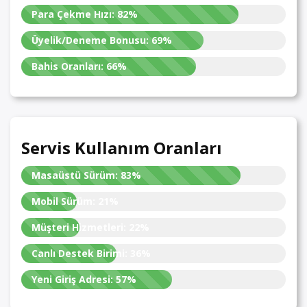
Para Çekme Hızı:
82%
Üyelik/Deneme Bonusu:
69%
Bahis Oranları:
66%
Servis Kullanım Oranları
Masaüstü Sürüm:
83%
Mobil Sürüm:
21%
Müşteri Hizmetleri:
22%
Canlı Destek Birimi:
36%
Yeni Giriş Adresi:
57%