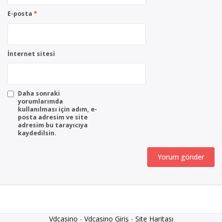
E-posta
*
İnternet sitesi
Daha sonraki
yorumlarımda
kullanılması için adım, e-
posta adresim ve site
adresim bu tarayıcıya
kaydedilsin.
Vdcasino
-
Vdcasino Giriş
-
Site Haritası