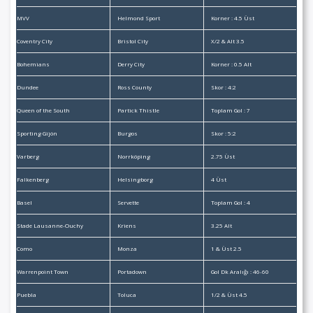
MVV
Helmond Sport
Korner : 4.5 Üst
Coventry City
Bristol City
X/2 & Alt 3.5
Bohemians
Derry City
Korner : 0.5 Alt
Dundee
Ross County
Skor : 4:2
Queen of the South
Partick Thistle
Toplam Gol : 7
Sporting Gijón
Burgos
Skor : 5:2
Varberg
Norrköping
2.75 Üst
Falkenberg
Helsingborg
4 Üst
Basel
Servette
Toplam Gol : 4
Stade Lausanne-Ouchy
Kriens
3.25 Alt
Como
Monza
1 & Üst 2.5
Warrenpoint Town
Portadown
Gol Dk Aralığı : 46-60
Puebla
Toluca
1/2 & Üst 4.5