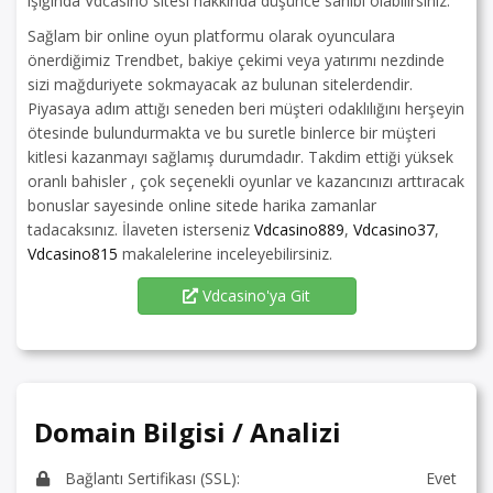
ışığında Vdcasino sitesi hakkında düşünce sahibi olabilirsiniz.
Sağlam bir online oyun platformu olarak oyunculara
önerdiğimiz Trendbet, bakiye çekimi veya yatırımı nezdinde
sizi mağduriyete sokmayacak az bulunan sitelerdendir.
Piyasaya adım attığı seneden beri müşteri odaklılığını herşeyin
ötesinde bulundurmakta ve bu suretle binlerce bir müşteri
kitlesi kazanmayı sağlamış durumdadır. Takdim ettiği yüksek
oranlı bahisler , çok seçenekli oyunlar ve kazancınızı arttıracak
bonuslar sayesinde online sitede harika zamanlar
tadacaksınız. İlaveten isterseniz
Vdcasino889
,
Vdcasino37
,
Vdcasino815
makalelerine inceleyebilirsiniz.
Vdcasino'ya Git
Domain Bilgisi / Analizi
Bağlantı Sertifikası (SSL):
Evet