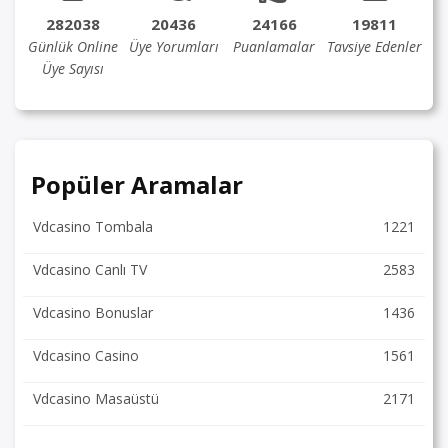
282038
20436
24166
19811
Günlük Online
Üye Yorumları
Puanlamalar
Tavsiye Edenler
Üye Sayısı
Popüler Aramalar
Vdcasino Tombala
1221
Vdcasino Canlı TV
2583
Vdcasino Bonuslar
1436
Vdcasino Casino
1561
Vdcasino Masaüstü
2171