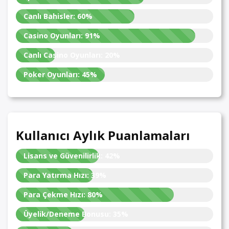
Canlı Bahisler:
60%
Casino Oyunları:
91%
Canlı Casino Oyunları:
20%
Poker Oyunları:
45%
Kullanıcı Aylık Puanlamaları
Lisans ve Güvenilirlik:
42%
Para Yatırma Hızı:
39%
Para Çekme Hızı:
80%
Üyelik/Deneme Bonusu:
35%