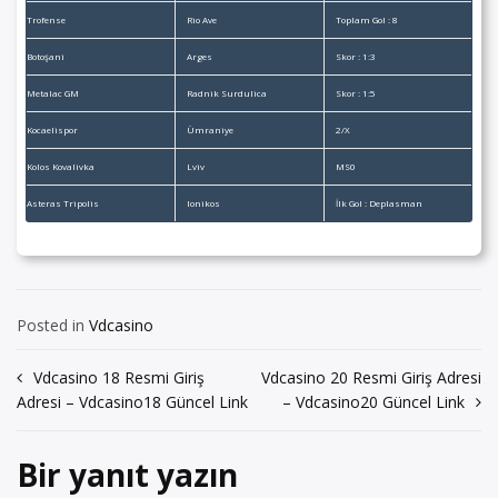
Trofense
Rio Ave
Toplam Gol : 8
Botoşani
Arges
Skor : 1:3
Metalac GM
Radnik Surdulica
Skor : 1:5
Kocaelispor
Ümraniye
2/X
Kolos Kovalivka
Lviv
MS0
Asteras Tripolis
Ionikos
İlk Gol : Deplasman
Posted in
Vdcasino
Yazı
Vdcasino 18 Resmi Giriş
Vdcasino 20 Resmi Giriş Adresi
Adresi – Vdcasino18 Güncel Link
– Vdcasino20 Güncel Link
gezinmesi
Bir yanıt yazın