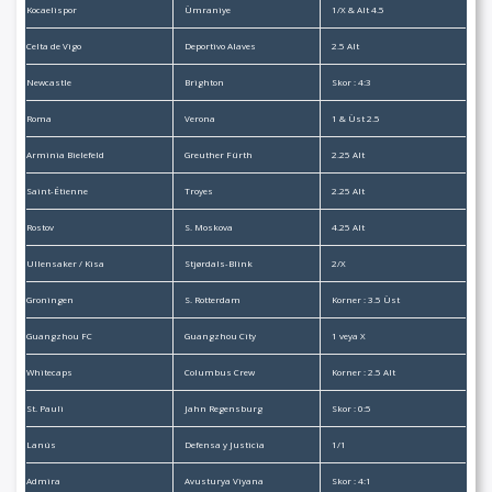
Kocaelispor
Ümraniye
1/X & Alt 4.5
Celta de Vigo
Deportivo Alaves
2.5 Alt
Newcastle
Brighton
Skor : 4:3
Roma
Verona
1 & Üst 2.5
Arminia Bielefeld
Greuther Fürth
2.25 Alt
Saint-Étienne
Troyes
2.25 Alt
Rostov
S. Moskova
4.25 Alt
Ullensaker / Kisa
Stjørdals-Blink
2/X
Groningen
S. Rotterdam
Korner : 3.5 Üst
Guangzhou FC
Guangzhou City
1 veya X
Whitecaps
Columbus Crew
Korner : 2.5 Alt
St. Pauli
Jahn Regensburg
Skor : 0:5
Lanús
Defensa y Justicia
1/1
Admira
Avusturya Viyana
Skor : 4:1