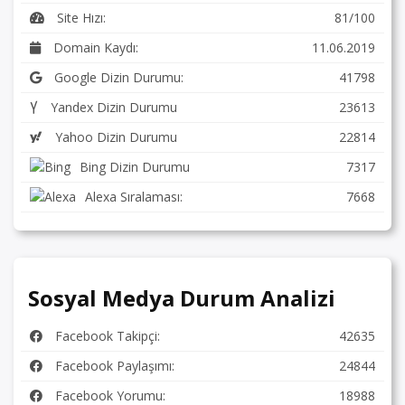
Site Hızı:
81/100
Domain Kaydı:
11.06.2019
Google Dizin Durumu:
41798
Yandex Dizin Durumu
23613
Yahoo Dizin Durumu
22814
Bing Dizin Durumu
7317
Alexa Sıralaması:
7668
Sosyal Medya Durum Analizi
Facebook Takipçi:
42635
Facebook Paylaşımı:
24844
Facebook Yorumu:
18988