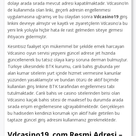
dolayı arada sırada mevcut adresi kapatılmaktadır. Vdcasino’in
de kullanımda olan linki, geçerli adresin engellenmesi
uygulamasına uğramış ve bu olaydan sonra
Vdcasino19
giriş
linkini devreye almıştır ve kayıtlı ve ziyaretçilerin Vdcasino’a bu
yeni link yoluyla hiçbir hata ile rast gelmeden siteye girmesi
ihtiyacını gidermiştir.
Kesintisiz faaliyet için mükemmel bir şekilde emek harcayan
Vdcasino oyun servisi yepyeni güncel adrese jet hızında
güncellenerek bu tatsız olaya karşı soruna derman bulmuştur.
Türkiye ülkesindeki BTK kurumu, canlı bahis grubunda yer
alan kumar sitelerin yurt içinde hizmet vermesine kanunlar
yüzünden yasaklamıştır ve bundan ötürü de aktif biçimde
kullanılan giriş linkine BTK tarafından engellenmesi tabi
tutulmaktadır. Canlı bahis ve casino sitelerinden birisi olan
Vdcasino kaçak bahis sitesi de maalesef bu durumda arada
sırada erişim engellemesine uğrayabilmektedir. Gerçekleşen
bu hadiseden kendinizi korumak için aktif hale getirilen bu
taptaze güncel giriş adresini kullanmanız gerekmektedir.
Vdcasino19 .com Resmi Adresi –