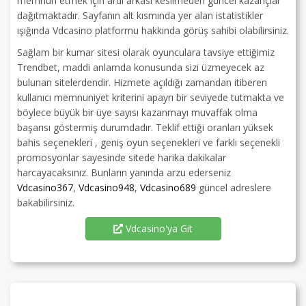
memnun etmek için ardı arkası kesilmeden güncel kazançlar
dağıtmaktadır. Sayfanın alt kısmında yer alan istatistikler
ışığında Vdcasino platformu hakkında görüş sahibi olabilirsiniz.
Sağlam bir kumar sitesi olarak oyunculara tavsiye ettiğimiz
Trendbet, maddi anlamda konusunda sizi üzmeyecek az
bulunan sitelerdendir. Hizmete açıldığı zamandan itiberen
kullanıcı memnuniyet kriterini apayrı bir seviyede tutmakta ve
böylece büyük bir üye sayısı kazanmayı muvaffak olma
başarısı göstermiş durumdadır. Teklif ettiği oranları yüksek
bahis seçenekleri , geniş oyun seçenekleri ve farklı seçenekli
promosyonlar sayesinde sitede harika dakikalar
harcayacaksınız. Bunların yanında arzu ederseniz
Vdcasino367
,
Vdcasino948
,
Vdcasino689
güncel adreslere
bakabilirsiniz.
Vdcasino'ya Git