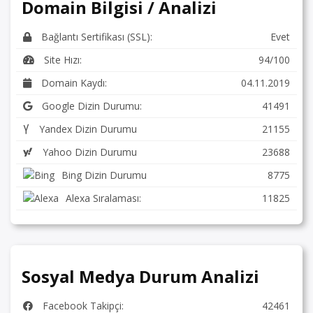
Domain Bilgisi / Analizi
Bağlantı Sertifikası (SSL):
Evet
Site Hızı:
94/100
Domain Kaydı:
04.11.2019
Google Dizin Durumu:
41491
Yandex Dizin Durumu
21155
Yahoo Dizin Durumu
23688
Bing Dizin Durumu
8775
Alexa Sıralaması:
11825
Sosyal Medya Durum Analizi
Facebook Takipçi:
42461