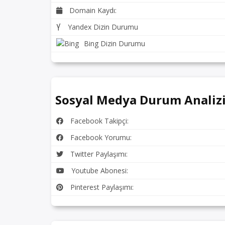
Domain Kaydı:
Yandex Dizin Durumu
Bing Dizin Durumu
Sosyal Medya Durum Analiz
Facebook Takipçi:
Facebook Yorumu:
Twitter Paylaşımı:
Youtube Abonesi:
Pinterest Paylaşımı: