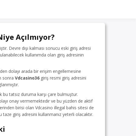
Niye Açılmıyor?
tir. Devre dışı kalması sonucu eski giriş adresi
lanabilecek kullanımda olan giriş adresinin
nden dolayı arada bir erişim engellemesine
en sonra
Vdcasino36
giriş resmi giriş adresini
ğlanmıştır.
 bu tatsız duruma karşı çare bulmuştur.
an dolayı onay vermemektedir ve bu yüzden de aktif
rinden birisi olan Vdcasino illegal bahis sitesi de
taze giriş adresini kullanmanız yeterli olacaktır.
ki