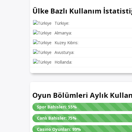
Ülke Bazlı Kullanım İstatisti
Türkiye:
Almanya:
Kuzey Kıbrıs:
Avusturya:
Hollanda:
Oyun Bölümleri Aylık Kulla
Spor Bahisleri:
55%
Canlı Bahisler:
75%
Casino Oyunları:
99%