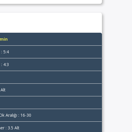
min
 : 5:4
 : 4:3
 Alt
Dk Aralığı : 16-30
er : 3.5 Alt