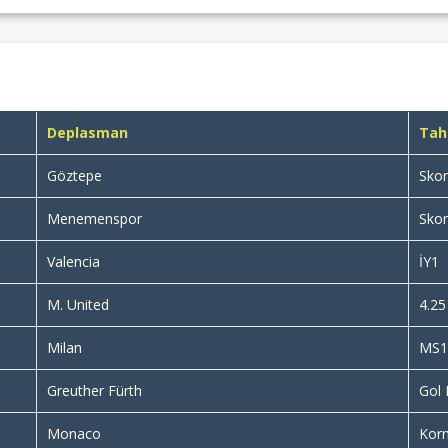
Deplasman
Tah
Göztepe
Skor
Menemenspor
Skor
Valencia
İY1
M. United
4.25
Milan
MS1
Greuther Fürth
Gol 
Monaco
Korn