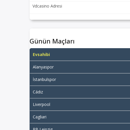
Vdcasino Adresi
Günün Maçları
Evsahibi
Alanyaspor
İstanbulspor
Cádiz
Liverpool
Cagliari
RB Leipzig