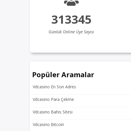
313345
Günlük Online Üye Sayısı
Popüler Aramalar
Vdcasino En Son Adres
Vdcasino Para Çekme
Vdcasino Bahis Sitesi
Vdcasino Bitcoin