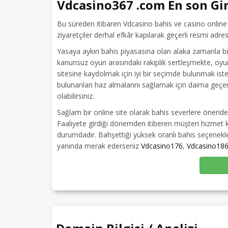
Vdcasino367 .com En son Giri
Bu süreden itibaren Vdcasino bahis ve casino online 
ziyaretçiler derhal efkâr kapılarak geçerli resmi adres
Yasaya aykırı bahis piyasasına olan alaka zamanla b
kanunsuz oyun arasındaki rakiplik sertleşmekte, oyunc
sitesine kaydolmak için iyi bir seçimde bulunmak is
bulunanları haz almalarını sağlamak için daima geçe
olabilirsiniz.
Sağlam bir online site olarak bahis severlere önerid
Faaliyete girdiği dönemden itiberen müşteri hizmet 
durumdadır. Bahşettiği yüksek oranlı bahis seçenekl
yanında merak ederseniz
Vdcasino176
,
Vdcasino18