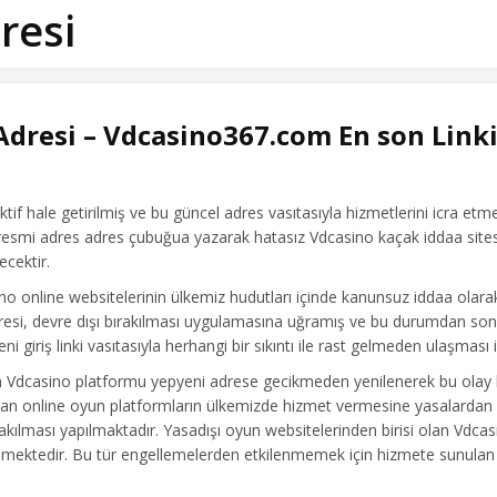
resi
 Adresi – Vdcasino367.com En son Linki
f hale getirilmiş ve bu güncel adres vasıtasıyla hizmetlerini icra etme
resmi adres adres çubuğua yazarak hatasız Vdcasino kaçak iddaa sitesin
cektir.
sino online websitelerinin ülkemiz hudutları içinde kanunsuz iddaa olara
adresi, devre dışı bırakılması uygulamasına uğramış ve bu durumdan so
i giriş linki vasıtasıyla herhangi bir sıkıntı ile rast gelmeden ulaşması i
 Vdcasino platformu yepyeni adrese gecikmeden yenilenerek bu olay ka
lunan online oyun platformların ülkemizde hizmet vermesine yasalarda
 bırakılması yapılmaktadır. Yasadışı oyun websitelerinden birisi olan Vdcas
lmektedir. Bu tür engellemelerden etkilenmemek için hizmete sunulan b