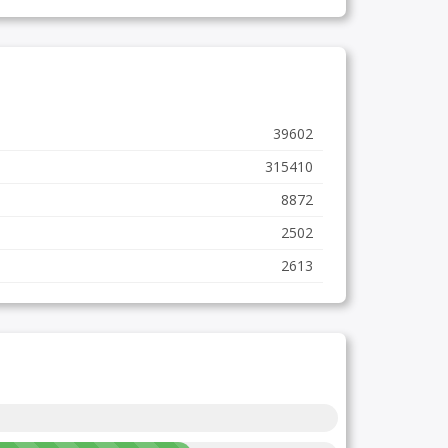
39602
315410
8872
2502
2613