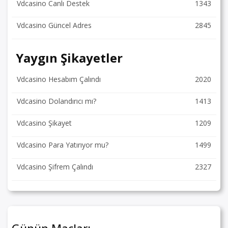
Vdcasino Canlı Destek
1343
Vdcasino Güncel Adres
2845
Yaygın Şikayetler
Vdcasino Hesabım Çalındı
2020
Vdcasino Dolandırıcı mı?
1413
Vdcasino Şikayet
1209
Vdcasino Para Yatırıyor mu?
1499
Vdcasino Şifrem Çalındı
2327