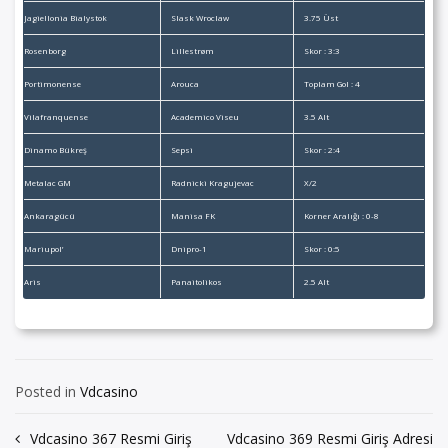
Jagiellonia Bialystok
Slask Wroclaw
3.75 Üst
Rosenborg
Lillestrøm
Skor : 3:3
Portimonense
Arouca
Toplam Gol : 4
Vilafranquense
Academico Viseu
3.5 Alt
Dinamo Bükreş
Sepsi
Skor : 2:4
Metalac GM
Radnicki Kragujevac
X/2
Ankaragücü
Manisa FK
Korner Aralığı : 0-8
Mariupol’
Dnipro-1
Skor : 0:5
Aris
Panaitolikos
2.5 Alt
Posted in
Vdcasino
Yazı
Vdcasino 367 Resmi Giriş
Vdcasino 369 Resmi Giriş Adresi