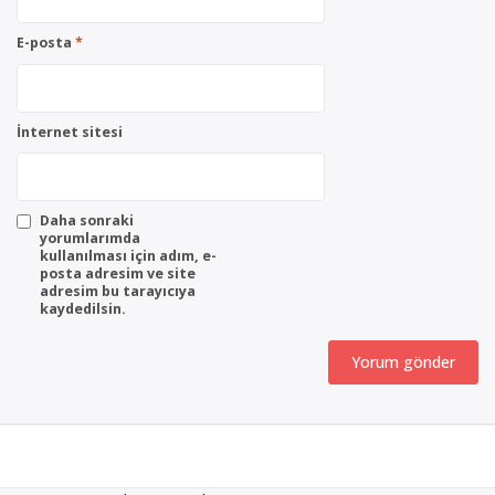
E-posta
*
İnternet sitesi
Daha sonraki
yorumlarımda
kullanılması için adım, e-
posta adresim ve site
adresim bu tarayıcıya
kaydedilsin.