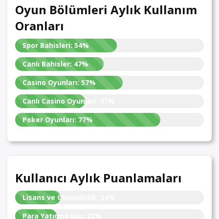
Oyun Bölümleri Aylık Kullanım
Oranları
Spor Bahisleri:
54%
Canlı Bahisler:
47%
Casino Oyunları:
57%
Canlı Casino Oyunları:
37%
Poker Oyunları:
77%
Kullanıcı Aylık Puanlamaları
Lisans ve Güvenilirlik:
24%
Para Yatırma Hızı:
22%