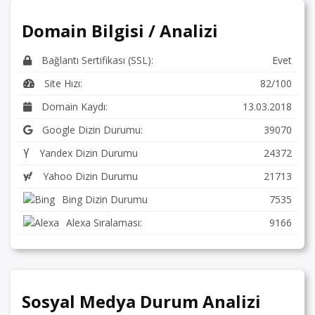
Domain Bilgisi / Analizi
Bağlantı Sertifikası (SSL):
Evet
Site Hızı:
82/100
Domain Kaydı:
13.03.2018
Google Dizin Durumu:
39070
Yandex Dizin Durumu
24372
Yahoo Dizin Durumu
21713
Bing Dizin Durumu
7535
Alexa Sıralaması:
9166
Sosyal Medya Durum Analizi