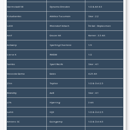
Darmstadt 98
Dynamo Dresden
1/2 & Alt 4.5
Estudiantes
Atlético Tucumán
Skor : 2:2
LASK
Rheindorf Altach
İlk Gol : Deplasman
Anif
Grazer AK
Korner : 3.5 Alt
Antwerp
Sporting Charleroi
1/X
Lierse K
RWDM
1/2
Santos
Sport Recife
Skor : 4:1
Vasco da Gama
Goiás
4.25 Alt
Zlín
Teplice
1/2 & Üst 2.5
Brøndby
AaB
Skor : 4:1
LFA
Hjørring
3 Alt
Lahti
HJK
1/2 & Üst 2.5
Amiens SC
Guingamp
1/2 & Üst 4.5