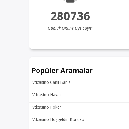
280736
Günlük Online Üye Sayısı
Popüler Aramalar
Vdcasino Canlı Bahis
Vdcasino Havale
Vdcasino Poker
Vdcasino Hoşgeldin Bonusu