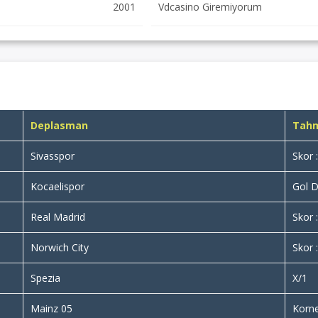
2001
Vdcasino Giremiyorum
Deplasman
Tah
Sivasspor
Skor :
Kocaelispor
Gol D
Real Madrid
Skor :
Norwich City
Skor :
Spezia
X/1
Mainz 05
Korner