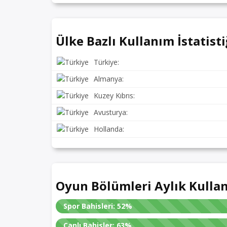
Ülke Bazlı Kullanım İstatisti
Türkiye:
Almanya:
Kuzey Kıbrıs:
Avusturya:
Hollanda:
Oyun Bölümleri Aylık Kulla
Spor Bahisleri:
52%
Canlı Bahisler:
63%