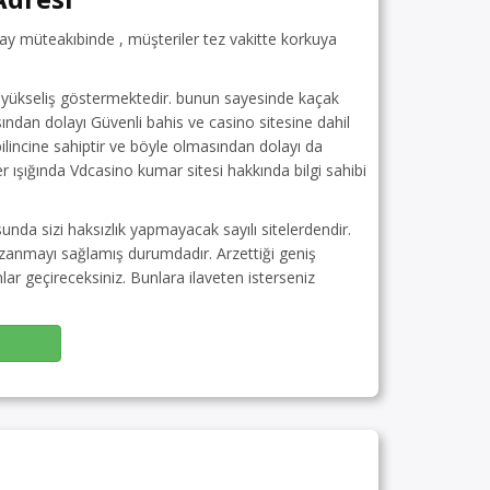
lay müteakıbinde , müşteriler tez vakitte korkuya
ısı yükseliş göstermektedir. bunun sayesinde kaçak
ından dolayı Güvenli bahis ve casino sitesine dahil
ilincine sahiptir ve böyle olmasından dolayı da
 ışığında Vdcasino kumar sitesi hakkında bilgi sahibi
nda sizi haksızlık yapmayacak sayılı sitelerdendir.
azanmayı sağlamış durumdadır. Arzettiği geniş
ar geçireceksiniz. Bunlara ilaveten isterseniz