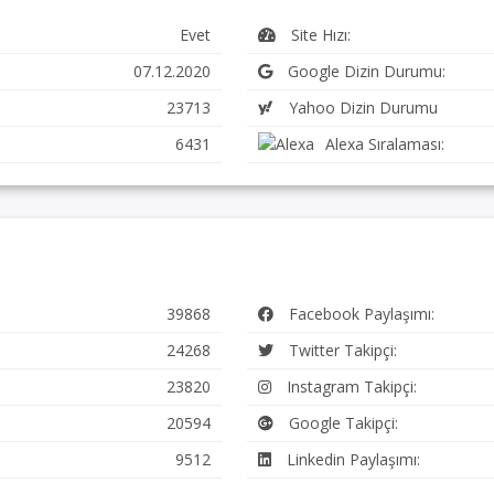
Evet
Site Hızı:
07.12.2020
Google Dizin Durumu:
23713
Yahoo Dizin Durumu
6431
Alexa Sıralaması:
i
39868
Facebook Paylaşımı:
24268
Twitter Takipçi:
23820
Instagram Takipçi:
20594
Google Takipçi:
9512
Linkedin Paylaşımı: