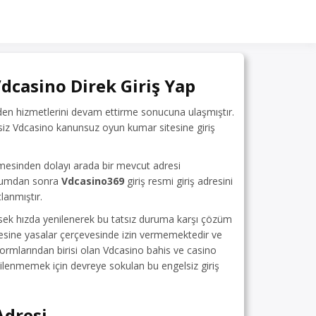
Vdcasino Direk Giriş Yap
inden hizmetlerini devam ettirme sonucuna ulaşmıştır.
msiz Vdcasino kanunsuz oyun kumar sitesine giriş
lmesinden dolayı arada bir mevcut adresi
durumdan sonra
Vdcasino369
giriş resmi giriş adresini
lanmıştır.
sek hızda yenilenerek bu tatsız duruma karşı çözüm
mesine yasalar çerçevesinde izin vermemektedir ve
ormlarından birisi olan Vdcasino bahis ve casino
lenmemek için devreye sokulan bu engelsiz giriş
Adresi