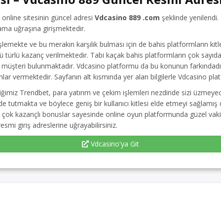
online sitesinin güncel adresi
Vdcasino 889 .com
şeklinde yenilendi
lama uğraşına girişmektedir.
şlemekte ve bu merakın karşılık bulması için de bahis platformların kit
rlü türlü kazanç verilmektedir. Tabi kaçak bahis platformların çok say
ok müşteri bulunmaktadır. Vdcasino platformu da bu konunun farkındadır
ermektedir. Sayfanın alt kısmında yer alan bilgilerle Vdcasino platformu
ğimiz Trendbet, para yatırım ve çekim işlemleri nezdinde sizi üzmeyecek
de tutmakta ve böylece geniş bir kullanıcı kitlesi elde etmeyi sağlamış
r ve çok kazançlı bonuslar sayesinde online oyun platformunda güzel vak
esmi giriş adreslerine uğrayabilirsiniz.
Vdcasino'ya Git