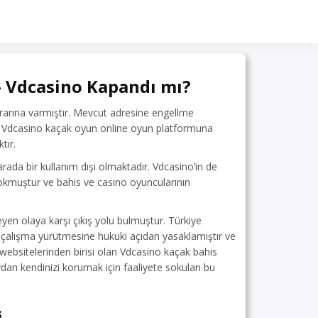
– Vdcasino Kapandı mı?
ararına varmıştır. Mevcut adresine engellme
an Vdcasino kaçak oyun online oyun platformuna
tır.
rada bir kullanım dışı olmaktadır. Vdcasino’in de
 sokmuştur ve bahis ve casino oyuncularının
en olaya karşı çıkış yolu bulmuştur. Türkiye
e çalışma yürütmesine hukuki açıdan yasaklamıştır ve
ebsitelerinden birisi olan Vdcasino kaçak bahis
ydan kendinizi korumak için faaliyete sokulan bu
i