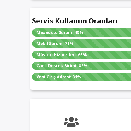
Servis Kullanım Oranları
Masaüstü Sürüm:
49%
Mobil Sürüm:
71%
Müşteri Hizmetleri:
65%
Canlı Destek Birimi:
82%
Yeni Giriş Adresi:
31%