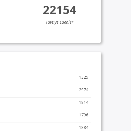
22154
Tavsiye Edenler
1325
2974
1814
1796
1884