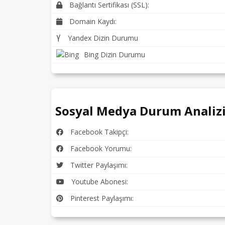
Bağlantı Sertifikası (SSL):
Domain Kaydı:
Yandex Dizin Durumu
Bing Dizin Durumu
Sosyal Medya Durum Analiz
Facebook Takipçi:
Facebook Yorumu:
Twitter Paylaşımı:
Youtube Abonesi:
Pinterest Paylaşımı: