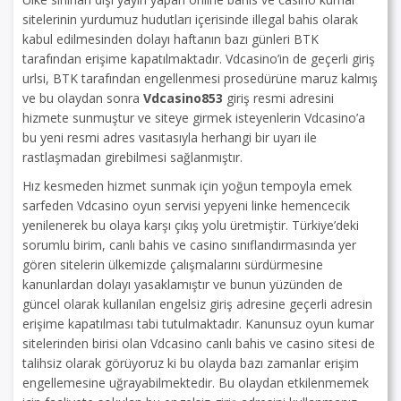
sitelerinin yurdumuz hudutları içerisinde illegal bahis olarak
kabul edilmesinden dolayı haftanın bazı günleri BTK
tarafından erişime kapatılmaktadır. Vdcasino’in de geçerli giriş
urlsi, BTK tarafından engellenmesi prosedürüne maruz kalmış
ve bu olaydan sonra
Vdcasino853
giriş resmi adresini
hizmete sunmuştur ve siteye girmek isteyenlerin Vdcasino’a
bu yeni resmi adres vasıtasıyla herhangi bir uyarı ile
rastlaşmadan girebilmesi sağlanmıştır.
Hız kesmeden hizmet sunmak için yoğun tempoyla emek
sarfeden Vdcasino oyun servisi yepyeni linke hemencecik
yenilenerek bu olaya karşı çıkış yolu üretmiştir. Türkiye’deki
sorumlu birim, canlı bahis ve casino sınıflandırmasında yer
gören sitelerin ülkemizde çalışmalarını sürdürmesine
kanunlardan dolayı yasaklamıştır ve bunun yüzünden de
güncel olarak kullanılan engelsiz giriş adresine geçerli adresin
erişime kapatılması tabi tutulmaktadır. Kanunsuz oyun kumar
sitelerinden birisi olan Vdcasino canlı bahis ve casino sitesi de
talihsiz olarak görüyoruz ki bu olayda bazı zamanlar erişim
engellemesine uğrayabilmektedir. Bu olaydan etkilenmemek