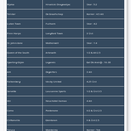
Rijeka
Hrvatski Dragovoljac
Skor : 5:2
Telstar
De Graafschap
Korner : 4.5 Alt
Luton Town
Fulham
Skor : 4:2
Finn Harps
Longford Town
3 Üst
St. Johnstone
Motherwell
Skor : 1:4
Queen of the South
Arbroath
1/2 & Alt 2.5
Sporting Gijón
Leganés
Gol Dk Aralığı : 16-30
AIK
Degerfors
3 Alt
Falkenberg
Väsby United
4.25 Üst
Servette
Lausanne Sports
1/2 & Üst 3.5
Wil
Neuchâtel Xamax
4 Alt
Como
Pordenone
X/2 & Üst 2.5
Cliftonville
Glentoran
X & Üst 2.5
Toluca
Monterrey
Korner : Tek