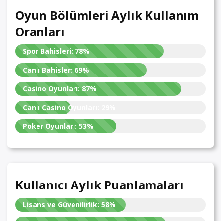
Oyun Bölümleri Aylık Kullanım
Oranları
Spor Bahisleri:
78%
Canlı Bahisler:
69%
Casino Oyunları:
87%
Canlı Casino Oyunları:
29%
Poker Oyunları:
53%
Kullanıcı Aylık Puanlamaları
Lisans ve Güvenilirlik:
58%