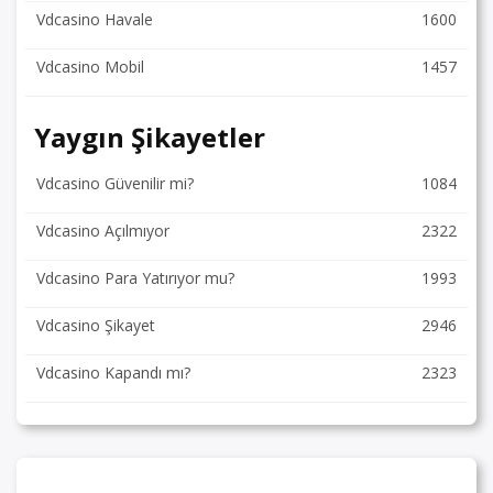
Vdcasino Havale
1600
Vdcasino Mobil
1457
Yaygın Şikayetler
Vdcasino Güvenilir mi?
1084
Vdcasino Açılmıyor
2322
Vdcasino Para Yatırıyor mu?
1993
Vdcasino Şikayet
2946
Vdcasino Kapandı mı?
2323