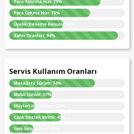
Para Yatırma Hızı:
79%
Para Çekme Hızı:
70%
Üyelik/Deneme Bonusu:
47%
Bahis Oranları:
94%
Servis Kullanım Oranları
Masaüstü Sürüm:
74%
Mobil Sürüm:
37%
Müşteri Hizmetleri:
22%
Canlı Destek Birimi:
45%
Yeni Giriş Adresi:
21%