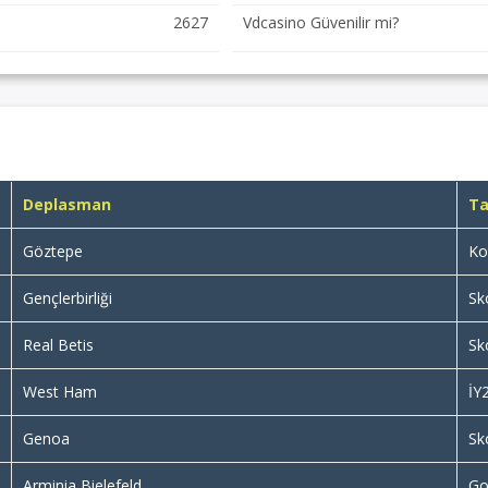
2627
Vdcasino Güvenilir mi?
Deplasman
T
Göztepe
Kor
Gençlerbirliği
Sko
Real Betis
Sko
West Ham
İY
Genoa
Sko
Arminia Bielefeld
Go