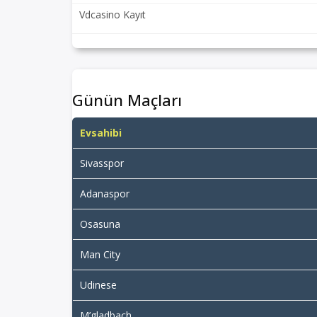
Vdcasino Kayıt
Günün Maçları
Evsahibi
Sivasspor
Adanaspor
Osasuna
Man City
Udinese
M’gladbach