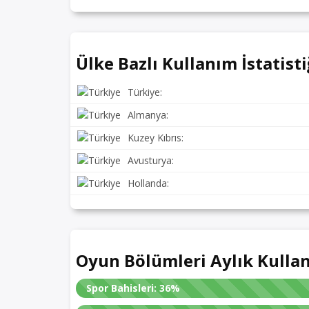
Ülke Bazlı Kullanım İstatisti
Türkiye:
Almanya:
Kuzey Kıbrıs:
Avusturya:
Hollanda:
Oyun Bölümleri Aylık Kulla
Spor Bahisleri:
36%