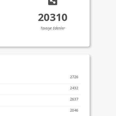
20310
Tavsiye Edenler
2726
2432
2637
2046