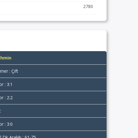
2780
ahmin
ner : Çift
r : 3:1
r : 2:2
2
r : 3:0
l Dk Aralığı : 61-75