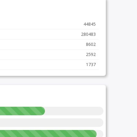
44845
280483
8602
2592
1737