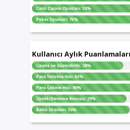
Canlı Casino Oyunları:
53%
Poker Oyunları:
75%
Kullanıcı Aylık Puanlamalar
Lisans ve Güvenilirlik:
28%
Para Yatırma Hızı:
63%
Para Çekme Hızı:
90%
Üyelik/Deneme Bonusu:
29%
Bahis Oranları:
30%