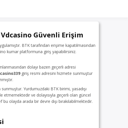
– Vdcasino Güvenli Erişim
 uygulamıştır. BTK tarafından erişime kapatılmasından
no kumar platformuna giriş yapabilirsiniz.
anımlanmasından dolayı bazen geçerli adresi
casino339
giriş resmi adresini hizmete sunmuştur
nmıştır.
üm sunmuştur. Yurdumuzdaki BTK birimi, yasadışı
de etmemektedir ve dolayısıyla geçerli olan güncel
 bu olayda arada bir devre dışı bırakılabilmektedir.
si