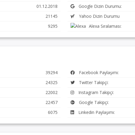
01.12.2018
Google Dizin Durumu:
21145
Yahoo Dizin Durumu
9295
Alexa Sıralaması:
i
39294
Facebook Paylaşımı:
24325
Twitter Takipçi:
22002
Instagram Takipçi:
22457
Google Takipçi:
6075
Linkedin Paylaşımı: