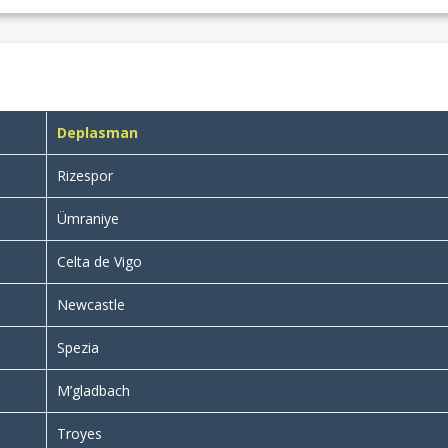
Deplasman
Rizespor
Ümraniye
Celta de Vigo
Newcastle
Spezia
M’gladbach
Troyes