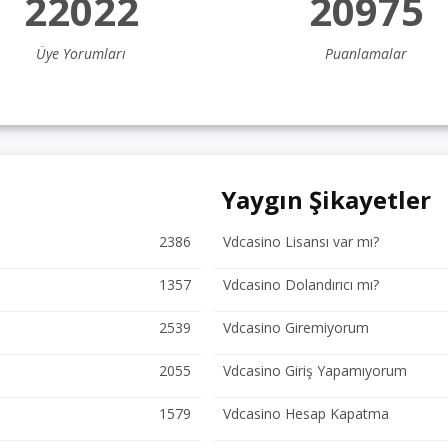
22022
20975
Üye Yorumları
Puanlamalar
Yaygın Şikayetler
2386
Vdcasino Lisansı var mı?
1357
Vdcasino Dolandırıcı mı?
2539
Vdcasino Giremiyorum
2055
Vdcasino Giriş Yapamıyorum
1579
Vdcasino Hesap Kapatma