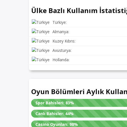
Ülke Bazlı Kullanım İstatisti
Türkiye:
Almanya:
Kuzey Kıbrıs:
Avusturya:
Hollanda:
Oyun Bölümleri Aylık Kulla
Spor Bahisleri:
83%
Canlı Bahisler:
44%
Casino Oyunları:
98%