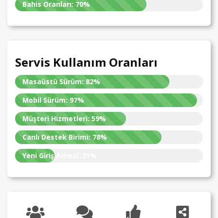
Bahis Oranları:
70%
Servis Kullanım Oranları
Masaüstü Sürüm:
82%
Mobil Sürüm:
97%
Müşteri Hizmetleri:
59%
Canlı Destek Birimi:
78%
Yeni Giriş Adresi:
21%