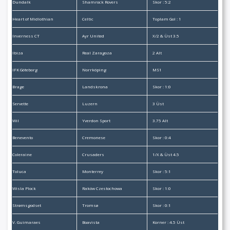
Dundalk
Shamrock Rovers
Skor : 5:2
Heart of Midlothian
Celtic
Toplam Gol : 1
Inverness CT
Ayr United
X/2 & Üst 3.5
Ibiza
Real Zaragoza
2 Alt
IFK Göteborg
Norrköping
MS1
Brage
Landskrona
Skor : 1:0
Servette
Luzern
3 Üst
Wil
Yverdon Sport
3.75 Alt
Benevento
Cremonese
Skor : 0:4
Coleraine
Crusaders
1/X & Üst 4.5
Toluca
Monterrey
Skor : 5:1
Wisla Plock
Raków Czestochowa
Skor : 1:0
Strømsgodset
Tromsø
Skor : 0:1
V. Guimaraes
Boavista
Korner : 4.5 Üst