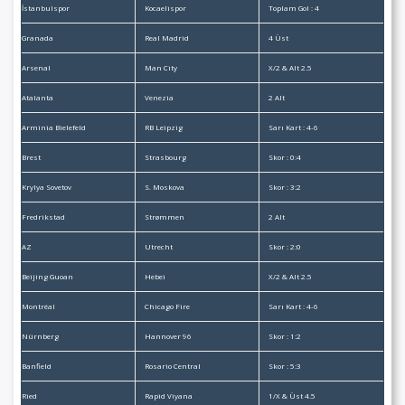
İstanbulspor
Kocaelispor
Toplam Gol : 4
Granada
Real Madrid
4 Üst
Arsenal
Man City
X/2 & Alt 2.5
Atalanta
Venezia
2 Alt
Arminia Bielefeld
RB Leipzig
Sarı Kart : 4-6
Brest
Strasbourg
Skor : 0:4
Krylya Sovetov
S. Moskova
Skor : 3:2
Fredrikstad
Strømmen
2 Alt
AZ
Utrecht
Skor : 2:0
Beijing Guoan
Hebei
X/2 & Alt 2.5
Montréal
Chicago Fire
Sarı Kart : 4-6
Nürnberg
Hannover 96
Skor : 1:2
Banfield
Rosario Central
Skor : 5:3
Ried
Rapid Viyana
1/X & Üst 4.5