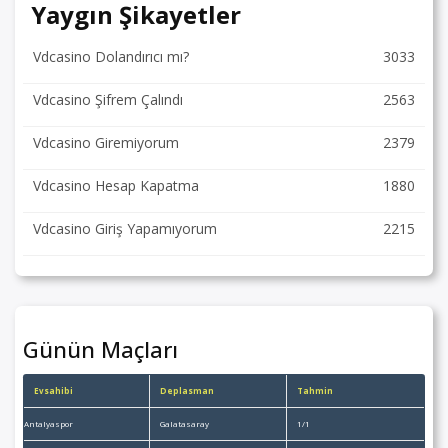
Yaygın Şikayetler
Vdcasino Dolandırıcı mı?
3033
Vdcasino Şifrem Çalındı
2563
Vdcasino Giremiyorum
2379
Vdcasino Hesap Kapatma
1880
Vdcasino Giriş Yapamıyorum
2215
Günün Maçları
Evsahibi
Deplasman
Tahmin
Antalyaspor
Galatasaray
1/1