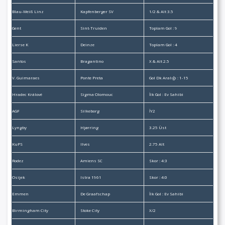
Blau-Weiß Linz
Kapfenberger SV
1/2 & Alt 3.5
Gent
Sint-Truiden
Toplam Gol : 9
Lierse K
Deinze
Toplam Gol : 4
Santos
Bragantino
X & Alt 2.5
V. Guimaraes
Ponte Preta
Gol Dk Aralığı : 1-15
Hradec Králové
Sigma Olomouc
İlk Gol : Ev Sahibi
AGF
Silkeborg
İY2
Lyngby
Hjørring
3.25 Üst
KuPS
Ilves
2.75 Alt
Rodez
Amiens SC
Skor : 4:3
Osijek
Istra 1961
Skor : 4:0
Emmen
De Graafschap
İlk Gol : Ev Sahibi
Birmingham City
Stoke City
X/2