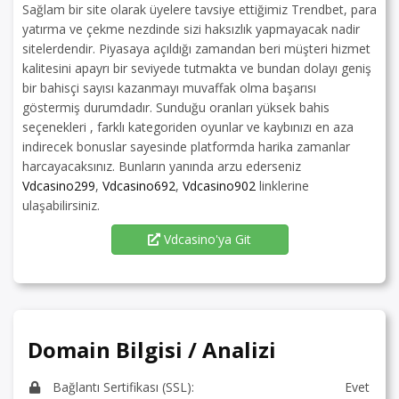
Sağlam bir site olarak üyelere tavsiye ettiğimiz Trendbet, para
yatırma ve çekme nezdinde sizi haksızlık yapmayacak nadir
sitelerdendir. Piyasaya açıldığı zamandan beri müşteri hizmet
kalitesini apayrı bir seviyede tutmakta ve bundan dolayı geniş
bir bahisçi sayısı kazanmayı muvaffak olma başarısı
göstermiş durumdadır. Sunduğu oranları yüksek bahis
seçenekleri , farklı kategoriden oyunlar ve kaybınızı en aza
indirecek bonuslar sayesinde platformda harika zamanlar
harcayacaksınız. Bunların yanında arzu ederseniz
Vdcasino299
,
Vdcasino692
,
Vdcasino902
linklerine
ulaşabilirsiniz.
Vdcasino'ya Git
Domain Bilgisi / Analizi
Bağlantı Sertifikası (SSL):
Evet