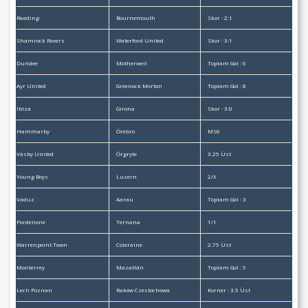
Reading
Bournemouth
Skor : 2:1
Shamrock Rovers
Waterford United
Skor : 3:1
Dundee
Motherwell
Toplam Gol : 6
Ayr United
Greenock Morton
Toplam Gol : 8
Ibiza
Girona
Skor : 3:0
Hammarby
Örebro
MS0
Väsby United
Örgryte
3.25 Üst
Young Boys
Luzern
2/X
Vaduz
Aarau
Toplam Gol : 3
Pordenone
Ternana
1/1
Warrenpoint Town
Coleraine
2.75 Üst
Monterrey
Mazatlán
Toplam Gol : 5
Lech Poznan
Raków Czestochowa
Korner : 3.5 Üst