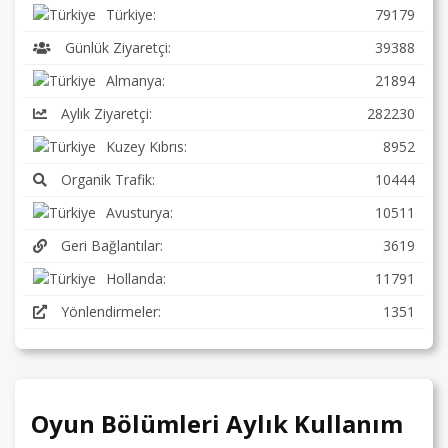
Türkiye:
79179
Günlük Ziyaretçi:
39388
Almanya:
21894
Aylık Ziyaretçi:
282230
Kuzey Kıbrıs:
8952
Organik Trafik:
10444
Avusturya:
10511
Geri Bağlantılar:
3619
Hollanda:
11791
Yönlendirmeler:
1351
Oyun Bölümleri Aylık Kullanım