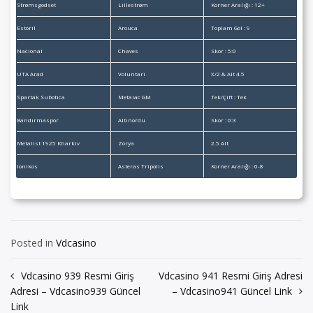
Strømsgodset
Lillestrøm
Korner Aralığı : 12+
Estoril
Arouca
Toplam Gol : 9
Nacional
Chaves
Skor : 5:0
UTA Arad
Voluntari
X/2 & Alt 4.5
Spartak Subotica
Metalac GM
Tek/Çift : Tek
Bandırmaspor
Altınordu
Skor : 0:3
Metalist 1925 Kharkiv
Zorya
2.5 Alt
Ionikos
Asteras Tripolis
Korner Aralığı : 0-8
Posted in
Vdcasino
Yazı
Vdcasino 939 Resmi Giriş
Vdcasino 941 Resmi Giriş Adresi
Adresi – Vdcasino939 Güncel
– Vdcasino941 Güncel Link
gezinmesi
Link