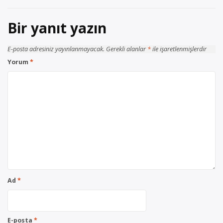
Bir yanıt yazın
E-posta adresiniz yayınlanmayacak.
Gerekli alanlar
*
ile işaretlenmişlerdir
Yorum
*
Ad
*
E-posta
*