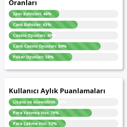
Oranları
Spor Bahisleri:
46%
Canlı Bahisler:
63%
Casino Oyunları:
40%
Canlı Casino Oyunları:
84%
Poker Oyunları:
58%
Kullanıcı Aylık Puanlamaları
Lisans ve Güvenilirlik:
45%
Para Yatırma Hızı:
76%
Para Çekme Hızı:
52%