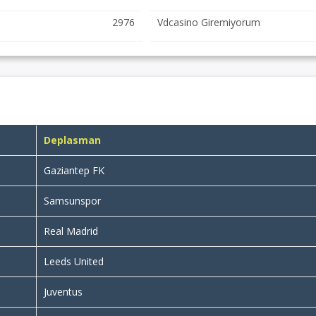
2976
Vdcasino Giremiyorum
Deplasman
Gaziantep FK
Samsunspor
Real Madrid
Leeds United
Juventus