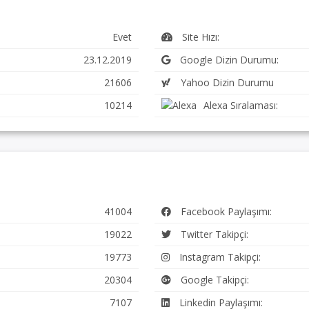
Evet
Site Hızı:
23.12.2019
Google Dizin Durumu:
21606
Yahoo Dizin Durumu
10214
Alexa Sıralaması:
i
41004
Facebook Paylaşımı:
19022
Twitter Takipçi:
19773
Instagram Takipçi:
20304
Google Takipçi:
7107
Linkedin Paylaşımı: