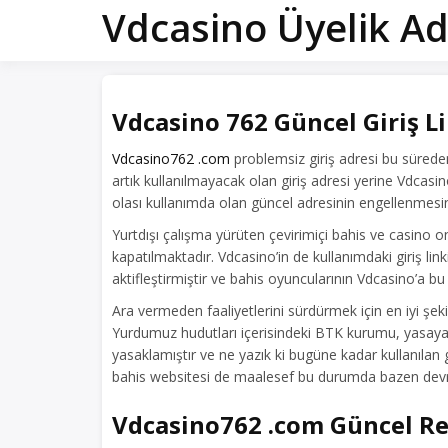
Skip
Vdcasino Üyelik Ad
to
content
Vdcasino 762 Güncel Giriş L
Vdcasino762 .com
problemsiz giriş adresi bu süreden
artık kullanılmayacak olan giriş adresi yerine Vdcasi
olası kullanımda olan güncel adresinin engellenmesi
Yurtdışı çalışma yürüten çevirimiçi bahis ve casino 
kapatılmaktadır. Vdcasino’in de kullanımdaki giriş 
aktifleştirmiştir ve bahis oyuncularının Vdcasino’a b
Ara vermeden faaliyetlerini sürdürmek için en iyi ş
Yurdumuz hudutları içerisindeki BTK kurumu, yasaya
yasaklamıştır ve ne yazık ki bugüne kadar kullanılan 
bahis websitesi de maalesef bu durumda bazen devre 
Vdcasino762 .com Güncel Re