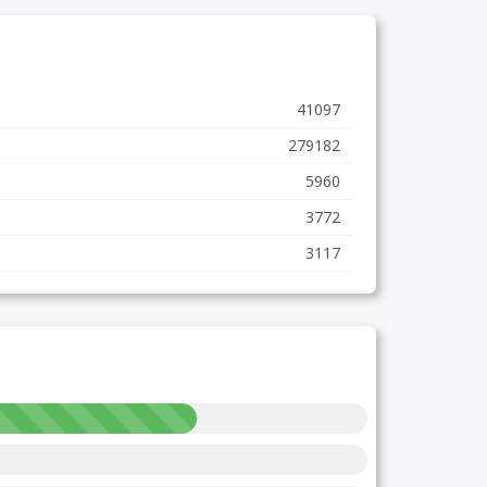
41097
279182
5960
3772
3117