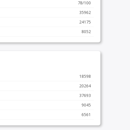
78/100
35962
24175
8052
18598
20264
37693
9045
6561