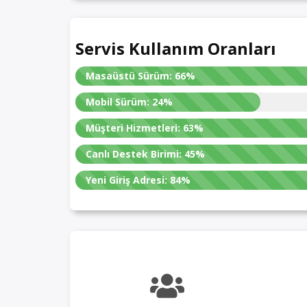
Servis Kullanım Oranları
Masaüstü Sürüm:
66%
Mobil Sürüm:
24%
Müşteri Hizmetleri:
63%
Canlı Destek Birimi:
45%
Yeni Giriş Adresi:
84%