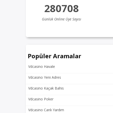
280708
Günlük Online Üye Sayısı
Popüler Aramalar
Vdcasino Havale
Vdcasino Yeni Adres
Vdcasino Kaçak Bahis
Vdcasino Poker
Vdcasino Canlı Yardım