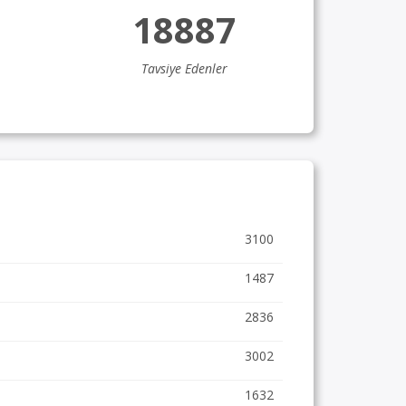
18887
Tavsiye Edenler
3100
1487
2836
3002
1632