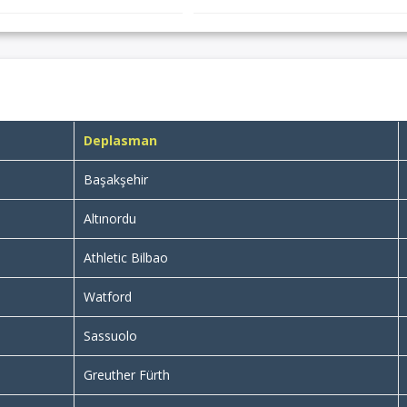
Deplasman
Başakşehir
Altınordu
Athletic Bilbao
Watford
Sassuolo
Greuther Fürth