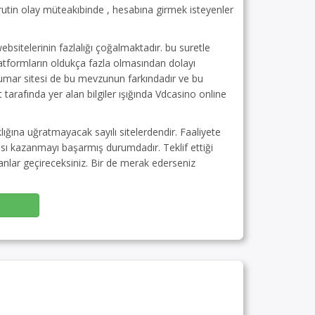
utin olay müteakıbinde , hesabına girmek isteyenler
bsitelerinin fazlalığı çoğalmaktadır. bu suretle
latformların oldukça fazla olmasından dolayı
umar sitesi de bu mevzunun farkındadır ve bu
tarafında yer alan bilgiler ışığında Vdcasino online
ğına uğratmayacak sayılı sitelerdendir. Faaliyete
ısı kazanmayı başarmış durumdadır. Teklif ettiği
nlar geçireceksiniz. Bir de merak ederseniz