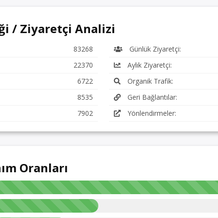
ği / Ziyaretçi Analizi
83268
Günlük Ziyaretçi:
22370
Aylık Ziyaretçi:
6722
Organik Trafik:
8535
Geri Bağlantılar:
7902
Yönlendirmeler:
nım Oranları