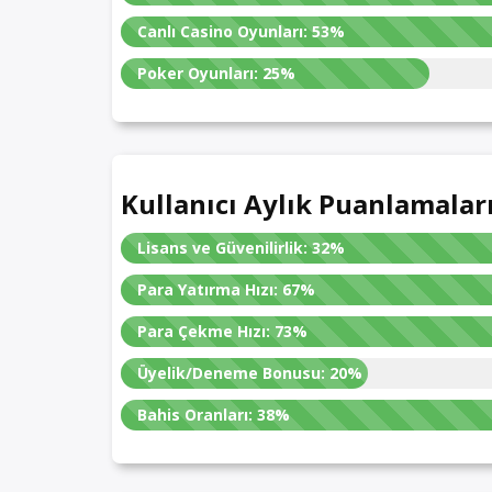
Canlı Casino Oyunları:
53%
Poker Oyunları:
25%
Kullanıcı Aylık Puanlamalar
Lisans ve Güvenilirlik:
32%
Para Yatırma Hızı:
67%
Para Çekme Hızı:
73%
Üyelik/Deneme Bonusu:
20%
Bahis Oranları:
38%