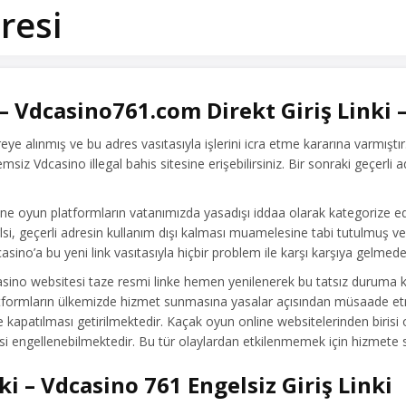
resi
– Vdcasino761.com Direkt Giriş Linki 
eye alınmış ve bu adres vasıtasıyla işlerini icra etme kararına varmıştı
siz Vdcasino illegal bahis sitesine erişebilirsiniz. Bir sonraki geçerli
line oyun platformların vatanımızda yasadışı iddaa olarak kategorize 
rlsi, geçerli adresin kullanım dışı kalması muamelesine tabi tutulmuş
sino’a bu yeni link vasıtasıyla hiçbir problem ile karşı karşıya gelmed
sino websitesi taze resmi linke hemen yenilenerek bu tatsız duruma kar
atformların ülkemizde hizmet sunmasına yasalar açısından müsaade et
me kapatılması getirilmektedir. Kaçak oyun online websitelerinden birisi
 engellenebilmektedir. Bu tür olaylardan etkilenmemek için hizmete su
i – Vdcasino 761 Engelsiz Giriş Linki