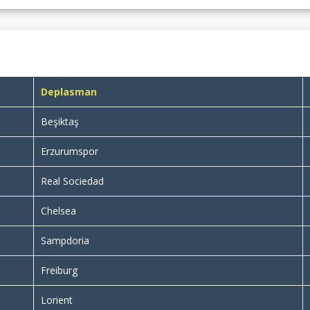
Deplasman
Beşiktaş
Erzurumspor
Real Sociedad
Chelsea
Sampdoria
Freiburg
Lorient