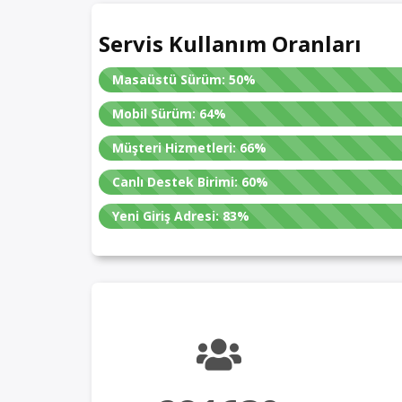
Servis Kullanım Oranları
Masaüstü Sürüm:
50%
Mobil Sürüm:
64%
Müşteri Hizmetleri:
66%
Canlı Destek Birimi:
60%
Yeni Giriş Adresi:
83%