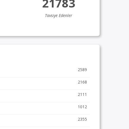
21783
Tavsiye Edenler
2589
2168
2111
1012
2355