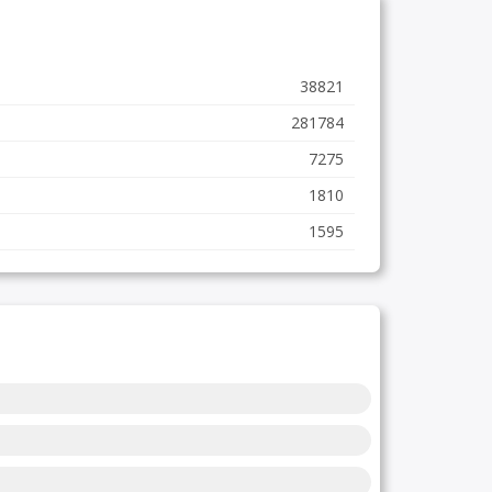
38821
281784
7275
1810
1595