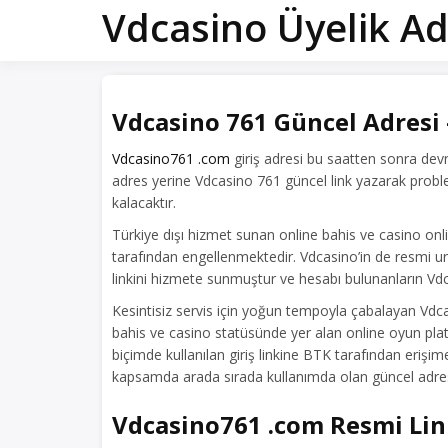
Skip
Vdcasino Üyelik Ad
to
content
Vdcasino 761 Güncel Adresi 
Vdcasino761 .com
giriş adresi bu saatten sonra devr
adres yerine Vdcasino 761 güncel link yazarak problem
kalacaktır.
Türkiye dışı hizmet sunan online bahis ve casino on
tarafından engellenmektedir. Vdcasino’in de resmi u
linkini hizmete sunmuştur ve hesabı bulunanların Vdca
Kesintisiz servis için yoğun tempoyla çabalayan Vdca
bahis ve casino statüsünde yer alan online oyun pl
biçimde kullanılan giriş linkine BTK tarafından erişi
kapsamda arada sırada kullanımda olan güncel adresi
Vdcasino761 .com Resmi Link