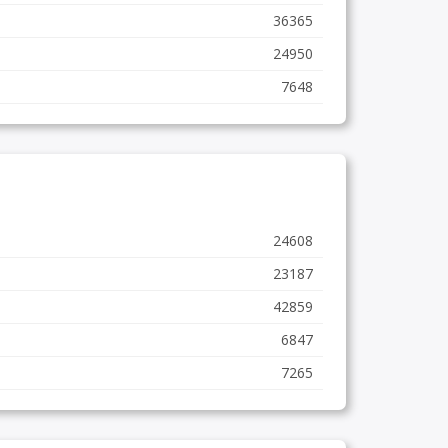
36365
24950
7648
24608
23187
42859
6847
7265