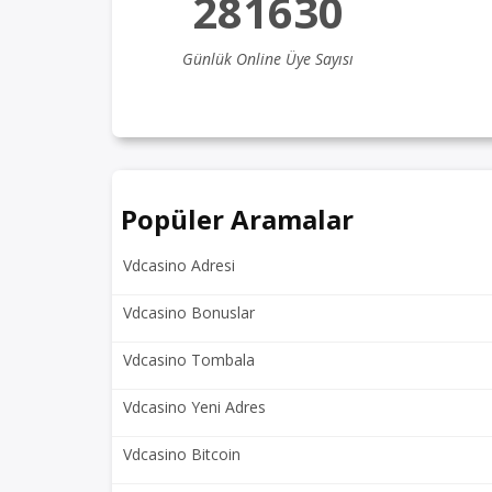
281630
Günlük Online Üye Sayısı
Popüler Aramalar
Vdcasino Adresi
Vdcasino Bonuslar
Vdcasino Tombala
Vdcasino Yeni Adres
Vdcasino Bitcoin