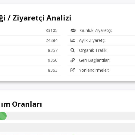
ği / Ziyaretçi Analizi
83105
Günlük Ziyaretçi:
24284
Aylık Ziyaretçi:
8357
Organik Trafik:
9350
Geri Bağlantılar:
8363
Yönlendirmeler:
nım Oranları