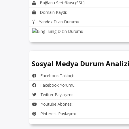
Bağlantı Sertifikası (SSL):
Domain Kaydı:
Yandex Dizin Durumu
Bing Dizin Durumu
Sosyal Medya Durum Analiz
Facebook Takipçi:
Facebook Yorumu:
Twitter Paylaşımı:
Youtube Abonesi:
Pinterest Paylaşımı: