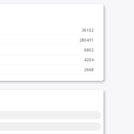
36102
280431
6802
4204
2668