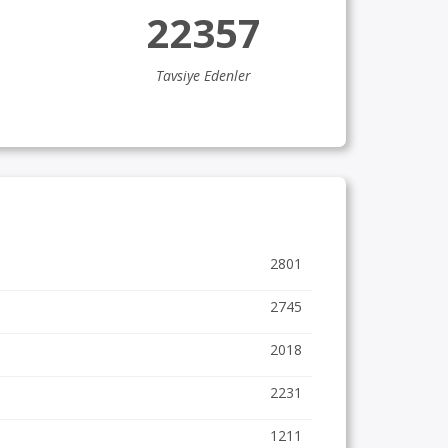
22357
Tavsiye Edenler
2801
2745
2018
2231
1211