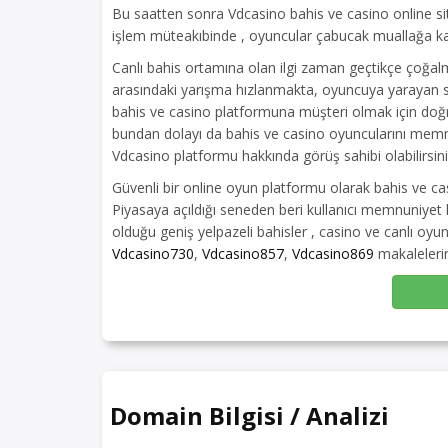
Bu saatten sonra Vdcasino bahis ve casino online sit
işlem müteakıbinde , oyuncular çabucak muallağa kap
Canlı bahis ortamına olan ilgi zaman geçtikçe çoğalma
arasındaki yarışma hızlanmakta, oyuncuya yarayan say
bahis ve casino platformuna müşteri olmak için doğ
bundan dolayı da bahis ve casino oyuncularını memnu
Vdcasino platformu hakkında görüş sahibi olabilirsini
Güvenli bir online oyun platformu olarak bahis ve 
Piyasaya açıldığı seneden beri kullanıcı memnuniyet
olduğu geniş yelpazeli bahisler , casino ve canlı oy
Vdcasino730
,
Vdcasino857
,
Vdcasino869
makalelerin
Domain Bilgisi / Analizi