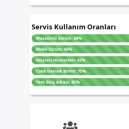
Servis Kullanım Oranları
Masaüstü Sürüm:
68%
Mobil Sürüm:
66%
Müşteri Hizmetleri:
42%
Canlı Destek Birimi:
75%
Yeni Giriş Adresi:
65%