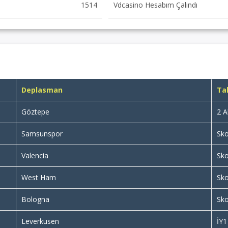
1514
Vdcasino Hesabım Çalındı
Deplasman
Ta
Göztepe
2 A
Samsunspor
Sko
Valencia
Sko
West Ham
Sko
Bologna
Sko
Leverkusen
İY1