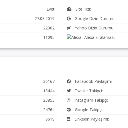
Evet
Site Hızı:
27.03.2019
Google Dizin Durumu:
22302
Yahoo Dizin Durumu
11095
Alexa Sıralaması:
i
36167
Facebook Paylaşımı:
18444
Twitter Takipçi:
23853
Instagram Takipçi:
24764
Google Takipçi:
9619
Linkedin Paylaşımı: