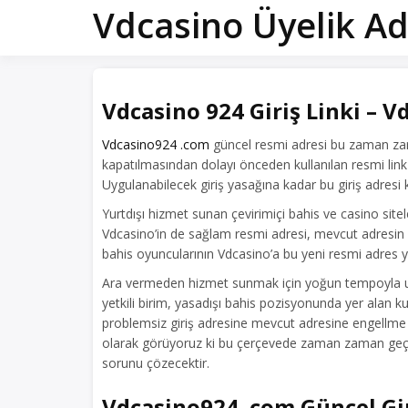
Skip
Vdcasino Üyelik Ad
to
content
Vdcasino 924 Giriş Linki – V
Vdcasino924 .com
güncel resmi adresi bu zaman zarfı
kapatılmasından dolayı önceden kullanılan resmi link 
Uygulanabilecek giriş yasağına kadar bu giriş adres
Yurtdışı hizmet sunan çevirimiçi bahis ve casino site
Vdcasino’in de sağlam resmi adresi, mevcut adresin
bahis oyuncularının Vdcasino’a bu yeni resmi adres y
Ara vermeden hizmet sunmak için yoğun tempoyla uğra
yetkili birim, yasadışı bahis pozisyonunda yer alan 
problemsiz giriş adresine mevcut adresine engellme g
olarak görüyoruz ki bu çerçevede zaman zaman geçerli
sorunu çözecektir.
Vdcasino924 .com Güncel Gir