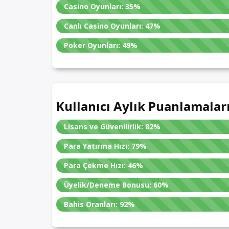
Casino Oyunları:
35%
Canlı Casino Oyunları:
47%
Poker Oyunları:
49%
Kullanıcı Aylık Puanlamalar
Lisans ve Güvenilirlik:
82%
Para Yatırma Hızı:
79%
Para Çekme Hızı:
46%
Üyelik/Deneme Bonusu:
60%
Bahis Oranları:
92%