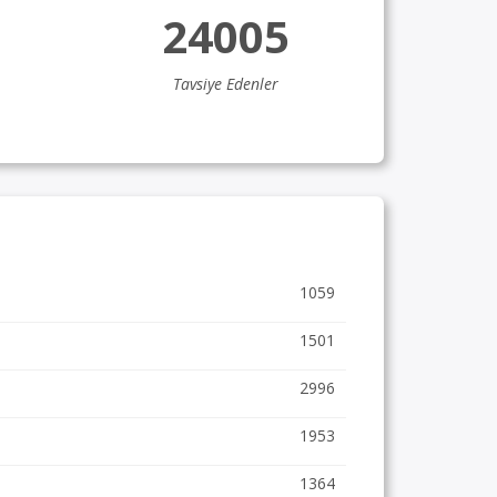
24005
Tavsiye Edenler
1059
1501
2996
1953
1364