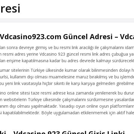
resi
 Vdcasino923.com Güncel Adresi – Vdc
an sonra devreye girmiş ve bu resmi link aracılığı ile çalışmalarını ida
 resmi adres yerine Vdcasino 923 güncel resmi link adres çubuğua ya
ından erişime kapatılmasına kadar bu adres devrede kalmayı sürdürecekt
kumar sitelerinin Türkiye ülkesinde kumar olarak bilinmesinden dolayı h
ş urlsi, kullanım dışı olması muamelesine maruz bırakılmış ve bu işlem
 yeni link vasıtasıyla hiçbir sıkıntı ile karşı karşıya gelmeden girebilm
no online sitesi taze resmi adrese kısa zamanda yenilenerek bu durum
telenen websitelerin Türkiye ülkesinde çalışmalarını sürdürmesine yasal
lanım dışı olması yapılmaktadır. Yasadışı oyun online oyun platformlar
atılabilmektedir. Böyle uygulamadan etkilenmemek için aktif hale g
i – Vdcasino 923 Güncel Giriş Linki