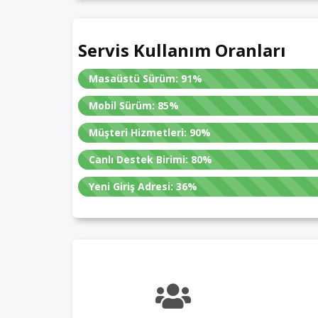
Servis Kullanım Oranları
Masaüstü Sürüm:
91%
Mobil Sürüm:
85%
Müşteri Hizmetleri:
90%
Canlı Destek Birimi:
80%
Yeni Giriş Adresi:
36%