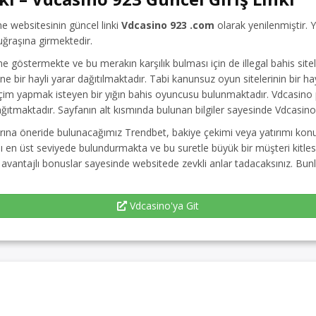
e websitesinin güncel linki
Vdcasino 923 .com
olarak yenilenmiştir.
uğraşına girmektedir.
göstermekte ve bu merakın karşılık bulması için de illegal bahis site
 bir hayli yarar dağıtılmaktadır. Tabi kanunsuz oyun sitelerinin bir hay
seçim yapmak isteyen bir yığın bahis oyuncusu bulunmaktadır. Vdcasino
ğıtmaktadır. Sayfanın alt kısmında bulunan bilgiler sayesinde Vdcasino pl
arına öneride bulunacağımız Trendbet, bakiye çekimi veya yatırımı kon
nı en üst seviyede bulundurmakta ve bu suretle büyük bir müşteri kitle
 avantajlı bonuslar sayesinde websitede zevkli anlar tadacaksınız. Bunl
Vdcasino'ya Git