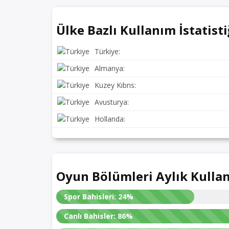
Ülke Bazlı Kullanım İstatisti
Türkiye:
Almanya:
Kuzey Kıbrıs:
Avusturya:
Hollanda:
Oyun Bölümleri Aylık Kulla
Spor Bahisleri:
24%
Canlı Bahisler:
86%