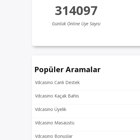
314097
Günlük Online Üye Sayısı
Popüler Aramalar
Vdcasino Canlı Destek
Vdcasino Kaçak Bahis
Vdcasino Üyelik
Vdcasino Masaüstü
Vdcasino Bonuslar