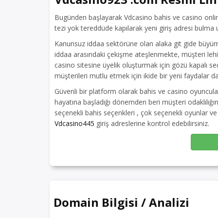
Bugünden başlayarak Vdcasino bahis ve casino onlin
tezi yok tereddüde kapılarak yeni giriş adresi bulma 
Kanunsuz iddaa sektörüne olan alaka git gide büyüme 
iddaa arasındaki çekişme ateşlenmekte, müşteri lehine
casino sitesine üyelik oluşturmak için gözü kapalı 
müşterileri mutlu etmek için ikide bir yeni faydalar da
Güvenli bir platform olarak bahis ve casino oyuncul
hayatına başladığı dönemden beri müşteri odaklılığı
seçenekli bahis seçenkleri , çok seçenekli oyunlar ve
Vdcasino445
giriş adreslerine kontrol edebilirsiniz.
Domain Bilgisi / Analizi