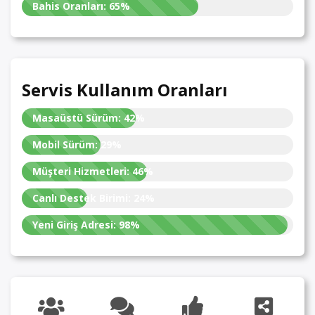
Bahis Oranları:
65%
Servis Kullanım Oranları
Masaüstü Sürüm:
42%
Mobil Sürüm:
29%
Müşteri Hizmetleri:
46%
Canlı Destek Birimi:
24%
Yeni Giriş Adresi:
98%