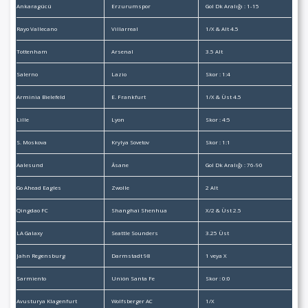
Ankaragücü
Erzurumspor
Gol Dk Aralığı : 1-15
Rayo Vallecano
Villarreal
1/X & Alt 4.5
Tottenham
Arsenal
3.5 Alt
Salerno
Lazio
Skor : 1:4
Arminia Bielefeld
E. Frankfurt
1/X & Üst 4.5
Lille
Lyon
Skor : 4:5
S. Moskova
Krylya Sovetov
Skor : 1:1
Aalesund
Åsane
Gol Dk Aralığı : 76-90
Go Ahead Eagles
Zwolle
2 Alt
Qingdao FC
Shanghai Shenhua
X/2 & Üst 2.5
LA Galaxy
Seattle Sounders
3.25 Üst
Jahn Regensburg
Darmstadt 98
1 veya X
Sarmiento
Unión Santa Fe
Skor : 0:0
Avusturya Klagenfurt
Wolfsberger AC
1/X