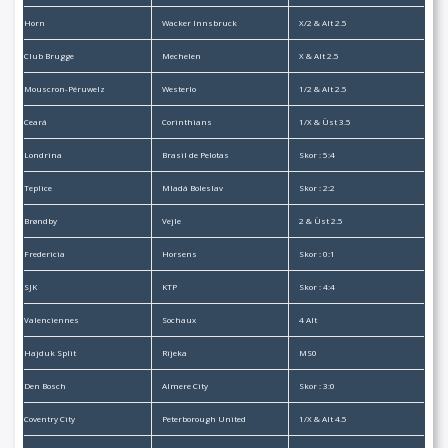
Horn
Wacker Innsbruck
X/2 & Alt 2.5
Club Brugge
Mechelen
X & Alt 2.5
Mouscron-Péruwelz
Westerlo
1/2 & Alt 2.5
Ceará
Corinthians
1/X & Üst 3.5
Londrina
Brasil de Pelotas
Skor : 5:4
Teplice
Mladá Boleslav
Skor : 2:2
Brøndby
Vejle
2 & Üst 2.5
Fredericia
Horsens
Skor : 0:1
SJK
KTP
Skor : 4:4
Valenciennes
Sochaux
4 Alt
Hajduk Split
Rijeka
MS0
Den Bosch
Almere City
Skor : 3:0
Coventry City
Peterborough United
1/X & Alt 4.5