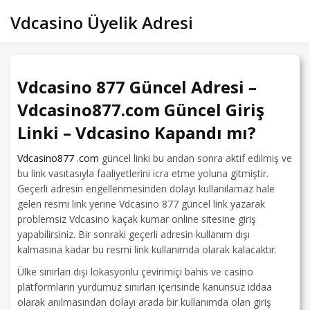
Skip
Vdcasino Üyelik Adresi
to
content
Vdcasino 877 Güncel Adresi –
Vdcasino877.com Güncel Giriş
Linki – Vdcasino Kapandı mı?
Vdcasino877 .com
güncel linki bu andan sonra aktif edilmiş ve
bu link vasıtasıyla faaliyetlerini icra etme yoluna gitmiştir.
Geçerli adresin engellenmesinden dolayı kullanılamaz hale
gelen resmi link yerine Vdcasino 877 güncel link yazarak
problemsiz Vdcasino kaçak kumar online sitesine giriş
yapabilirsiniz. Bir sonraki geçerli adresin kullanım dışı
kalmasına kadar bu resmi link kullanımda olarak kalacaktır.
Ülke sınırları dışı lokasyonlu çevirimiçi bahis ve casino
platformların yurdumuz sınırları içerisinde kanunsuz iddaa
olarak anılmasından dolayı arada bir kullanımda olan giriş