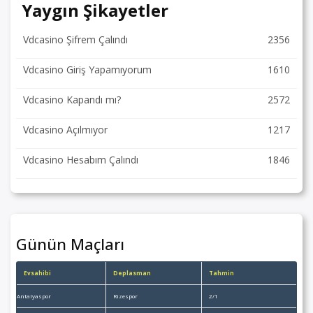
Yaygın Şikayetler
Vdcasino Şifrem Çalındı
2356
Vdcasino Giriş Yapamıyorum
1610
Vdcasino Kapandı mı?
2572
Vdcasino Açılmıyor
1217
Vdcasino Hesabım Çalındı
1846
Günün Maçları
Evsahibi
Deplasman
Tahmin
Antalyaspor
Rizespor
2/1