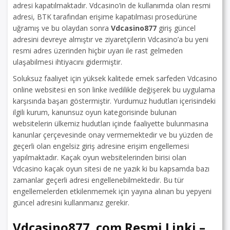
adresi kapatılmaktadır. Vdcasino’in de kullanımda olan resmi
adresi, BTK tarafından erişime kapatılması prosedürüne
uğramış ve bu olaydan sonra
Vdcasino877
giriş güncel
adresini devreye almıştır ve ziyaretçilerin Vdcasino’a bu yeni
resmi adres üzerinden hiçbir uyarı ile rast gelmeden
ulaşabilmesi ihtiyacını gidermiştir.
Soluksuz faaliyet için yüksek kalitede emek sarfeden Vdcasino
online websitesi en son linke ivedilikle değişerek bu uygulama
karşısında başarı göstermiştir. Yurdumuz hudutları içerisindeki
ilgili kurum, kanunsuz oyun kategorisinde bulunan
websitelerin ülkemiz hudutları içinde faaliyette bulunmasına
kanunlar çerçevesinde onay vermemektedir ve bu yüzden de
geçerli olan engelsiz giriş adresine erişim engellemesi
yapılmaktadır. Kaçak oyun websitelerinden birisi olan
Vdcasino kaçak oyun sitesi de ne yazık ki bu kapsamda bazı
zamanlar geçerli adresi engellenebilmektedir. Bu tür
engellemelerden etkilenmemek için yayına alınan bu yepyeni
güncel adresini kullanmanız gerekir.
Vdcasino877 .com Resmi Linki –