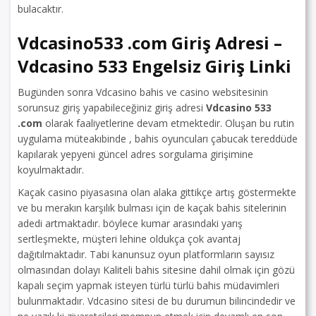
bulacaktır.
Vdcasino533 .com Giriş Adresi –
Vdcasino 533 Engelsiz Giriş Linki
Bugünden sonra Vdcasino bahis ve casino websitesinin
sorunsuz giriş yapabileceğiniz giriş adresi
Vdcasino 533
.com
olarak faaliyetlerine devam etmektedir. Oluşan bu rutin
uygulama müteakıbinde , bahis oyuncuları çabucak tereddüde
kapılarak yepyeni güncel adres sorgulama girişimine
koyulmaktadır.
Kaçak casino piyasasına olan alaka gittikçe artış göstermekte
ve bu merakın karşılık bulması için de kaçak bahis sitelerinin
adedi artmaktadır. böylece kumar arasındaki yarış
sertleşmekte, müşteri lehine oldukça çok avantaj
dağıtılmaktadır. Tabi kanunsuz oyun platformların sayısız
olmasından dolayı Kaliteli bahis sitesine dahil olmak için gözü
kapalı seçim yapmak isteyen türlü türlü bahis müdavimleri
bulunmaktadır. Vdcasino sitesi de bu durumun bilincindedir ve