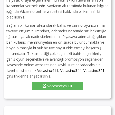
ne yazık ki ziyaretçileri memnun etmek için devamlı en son
kazanımlar vermektedir. Sayfanın alt tarafında bulunan bilgiler
ışığında Vdcasino online websitesi hakkında birikim sahibi
olabilirsiniz.
Sağlam bir kumar sitesi olarak bahis ve casino oyuncularına
tavsiye ettiğimiz Trendbet, ödemeler nezdinde sizi haksızlığa
uğratmayacak nadir sitelerdendir. Piyasaya adım attığı yıldan
beri kullanıcı memnuniyetini en ön sırada bulundurmakta ve
böyle olmasıyla büyük bir üye sayısı elde etmeyi başarmış
durumdadır. Takdim ettiği çok seçenekli bahis seçenkleri ,
geniş oyun seçenekleri ve avantajlı promosyon seçenekleri
sayesinde online websitesinde zevkli süreler tadacaksınız.
İlaveten isterseniz
Vdcasino411
,
Vdcasino344
,
Vdcasino821
giriş linklerine erişebilirsiniz.
Vdcasino'ya Git