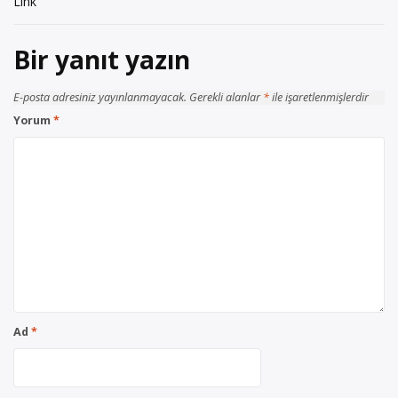
Link
Bir yanıt yazın
E-posta adresiniz yayınlanmayacak.
Gerekli alanlar
*
ile işaretlenmişlerdir
Yorum
*
Ad
*