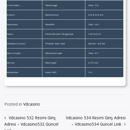
Lillestrøm
Vålerenga
Skor : 5:3
Estoril
Moreirense
X/2 & Üst 4.5
Nacional
Penafiel
Skor : 4:3
Sepsi
ChHindistan Târgovişte
1 & Üst 2.5
Mladost Lucani
Proleter Novi Sad
Korner : 4.5 Alt
Denizlispor
Menemenspor
Skor : 0:1
Desna
Mariupol’
2.75 Üst
Atromitos
Volos NFC
1/X
Posted in
Vdcasino
Yazı
Vdcasino 532 Resmi Giriş
Vdcasino 534 Resmi Giriş Adresi
Adresi – Vdcasino532 Güncel
– Vdcasino534 Güncel Link
gezinmesi