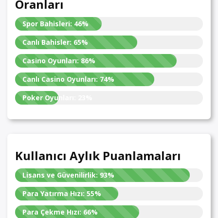
Oranları
Spor Bahisleri:
46%
Canlı Bahisler:
65%
Casino Oyunları:
86%
Canlı Casino Oyunları:
74%
Poker Oyunları:
23%
Kullanıcı Aylık Puanlamaları
Lisans ve Güvenilirlik:
93%
Para Yatırma Hızı:
55%
Para Çekme Hızı:
66%