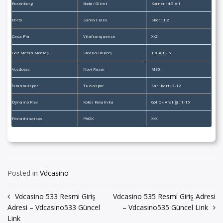
Rosenborg
Bodø / Glimt
Korner : 4.5 Alt
Porto
Santa Clara
Skor : 1:2
Casa Pia
Vilafranquense
X/2
Gaz Metan Mediaş
Steaua Bükreş
1 & Alt 2.5
Vozdovac
Novi Pazar
MS0
İstanbulspor
Tuzlaspor
Sarı Kart : 7-12
Dynamo Kiev
Kolos Kovalivka
Gol Dk Aralığı : 1-15
Panathinaikos
PAOK
X/X
Posted in
Vdcasino
Yazı
Vdcasino 533 Resmi Giriş
Vdcasino 535 Resmi Giriş Adresi
Adresi – Vdcasino533 Güncel
– Vdcasino535 Güncel Link
gezinmesi
Link