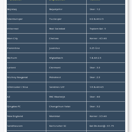
Beşiktaş
Başakşehir
Skor : 1:2
İstanbulspor
Tuzlaspor
X/2 & Alt 2.5
Villarreal
Real Sociedad
Toplam Gol : 9
Man City
Chelsea
Korner : 4.5 Alt
Fiorentina
Juventus
3.25 Üst
Bochum
M’gladbach
1 & Alt 2.5
Lorient
Clermont
Skor : 3:3
Nizhny Novgorod
Petrotrest
Skor : 2:3
Ullensaker / Kisa
Sandnes Ulf
1/X & Alt 4.5
AZ
RKC Waalwijk
Skor : 4:0
Qingdao FC
Changchun Yatai
Skor : 3:2
New England
Montréal
Korner : 3.5 Alt
Sandhausen
Karlsruher SC
Gol Dk Aralığı : 61-75