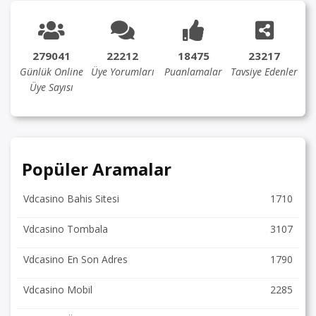
279041
22212
18475
23217
Günlük Online
Üye Yorumları
Puanlamalar
Tavsiye Edenler
Üye Sayısı
Popüler Aramalar
Vdcasino Bahis Sitesi
1710
Vdcasino Tombala
3107
Vdcasino En Son Adres
1790
Vdcasino Mobil
2285