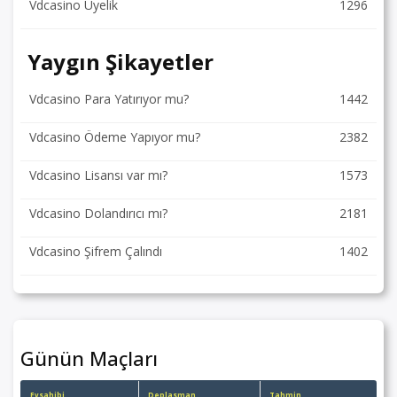
Vdcasino Üyelik
1296
Yaygın Şikayetler
Vdcasino Para Yatırıyor mu?
1442
Vdcasino Ödeme Yapıyor mu?
2382
Vdcasino Lisansı var mı?
1573
Vdcasino Dolandırıcı mı?
2181
Vdcasino Şifrem Çalındı
1402
Günün Maçları
Evsahibi
Deplasman
Tahmin