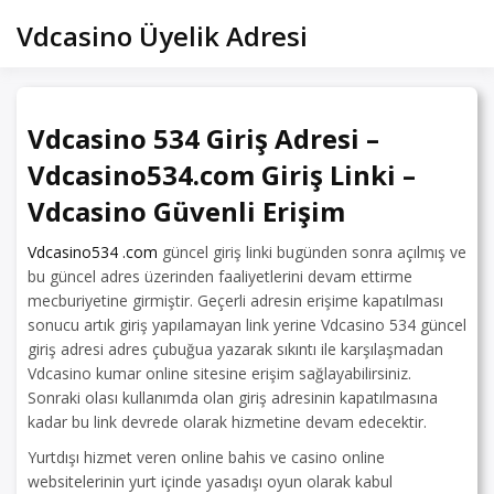
Skip
Vdcasino Üyelik Adresi
to
content
Vdcasino 534 Giriş Adresi –
Vdcasino534.com Giriş Linki –
Vdcasino Güvenli Erişim
Vdcasino534 .com
güncel giriş linki bugünden sonra açılmış ve
bu güncel adres üzerinden faaliyetlerini devam ettirme
mecburiyetine girmiştir. Geçerli adresin erişime kapatılması
sonucu artık giriş yapılamayan link yerine Vdcasino 534 güncel
giriş adresi adres çubuğua yazarak sıkıntı ile karşılaşmadan
Vdcasino kumar online sitesine erişim sağlayabilirsiniz.
Sonraki olası kullanımda olan giriş adresinin kapatılmasına
kadar bu link devrede olarak hizmetine devam edecektir.
Yurtdışı hizmet veren online bahis ve casino online
websitelerinin yurt içinde yasadışı oyun olarak kabul