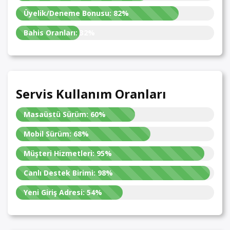
Üyelik/Deneme Bonusu:
82%
Bahis Oranları:
32%
Servis Kullanım Oranları
Masaüstü Sürüm:
60%
Mobil Sürüm:
68%
Müşteri Hizmetleri:
95%
Canlı Destek Birimi:
98%
Yeni Giriş Adresi:
54%