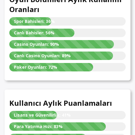
Oranları
Spor Bahisleri:
36%
Canlı Bahisler:
56%
Casino Oyunları:
90%
Canlı Casino Oyunları:
89%
Poker Oyunları:
72%
Kullanıcı Aylık Puanlamaları
Lisans ve Güvenilirlik:
41%
Para Yatırma Hızı:
83%