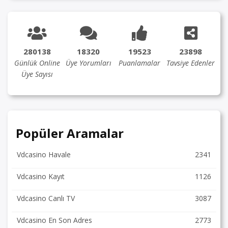
280138
18320
19523
23898
Günlük Online
Üye Yorumları
Puanlamalar
Tavsiye Edenler
Üye Sayısı
Popüler Aramalar
Vdcasino Havale
2341
Vdcasino Kayıt
1126
Vdcasino Canlı TV
3087
Vdcasino En Son Adres
2773