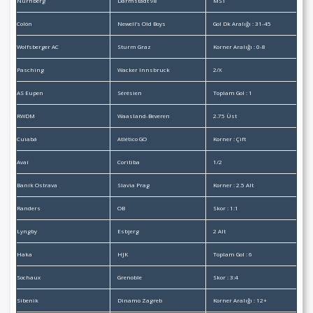
Nürnberg
Darmstadt 98
MS1
Colón
Newell’s Old Boys
Gol Dk Aralığı : 31-45
Wolfsberger AC
Sturm Graz
Korner Aralığı : 0-8
Pasching
Wacker Innsbruck
2/X
AS Eupen
Sérésien
Toplam Gol : 1
RWDM
Waasland-Beveren
2.75 Üst
Cuiabá
Atlético GO
Korner : Çift
Avaí
Coritiba
1/2
Baník Ostrava
Slavia Prag
Korner : 2.5 Alt
Randers
OB
Skor : 1:1
Lyngby
Esbjerg
2 Alt
Haka
HJK
Toplam Gol : 6
Sochaux
Grenoble
Skor : 3:4
Sibenik
Dinamo Zagreb
Korner Aralığı : 12+