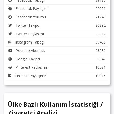
Facebook Takipçi:
39180
Facebook Paylaşımı:
22056
Facebook Yorumu:
21243
Twitter Takipçi:
20892
Twitter Paylaşımı:
20817
Instagram Takipçi:
39496
Youtube Abonesi:
23536
Google Takipçi:
8542
Pinterest Paylaşımı:
10581
Linkedin Paylaşımı:
10915
Ülke Bazlı Kullanım İstatistiği /
Ziyaretçi Analizi