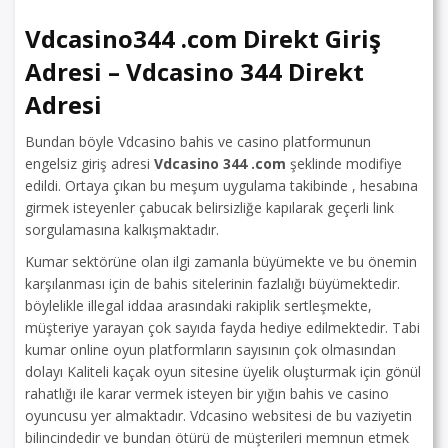
Vdcasino344 .com Direkt Giriş
Adresi – Vdcasino 344 Direkt
Adresi
Bundan böyle Vdcasino bahis ve casino platformunun
engelsiz giriş adresi
Vdcasino 344 .com
şeklinde modifiye
edildi. Ortaya çıkan bu meşum uygulama takibinde , hesabına
girmek isteyenler çabucak belirsizliğe kapılarak geçerli link
sorgulamasına kalkışmaktadır.
Kumar sektörüne olan ilgi zamanla büyümekte ve bu önemin
karşılanması için de bahis sitelerinin fazlalığı büyümektedir.
böylelikle illegal iddaa arasındaki rakiplik sertleşmekte,
müşteriye yarayan çok sayıda fayda hediye edilmektedir. Tabi
kumar online oyun platformların sayısının çok olmasından
dolayı Kaliteli kaçak oyun sitesine üyelik oluşturmak için gönül
rahatlığı ile karar vermek isteyen bir yığın bahis ve casino
oyuncusu yer almaktadır. Vdcasino websitesi de bu vaziyetin
bilincindedir ve bundan ötürü de müşterileri memnun etmek