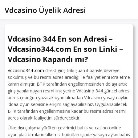
Skip
Vdcasino Üyelik Adresi
to
content
Vdcasino 344 En son Adresi –
Vdcasino344.com En son Linki –
Vdcasino Kapandı mı?
Vdcasino344 .com
direkt giriş linki şuan itibariyle devreye
sokulmuş ve bu resmi adres aracılığı ile faaliyetlerini icra etme
kararı almıştır. BTK tarafından engellenmesinden dolayı artık
giriş yapılamayan resmi link yerine Vdcasino 344 güncel adres
adres çubuğua yazarak uyarı almadan Vdcasino yasaya aykırı
iddaa oyun servisine erişim sağlayabilirsiniz. Uygulanabilecek
BTK tarafından engellenmesine kadar bu resmi adres resmi
adres olarak faaliyetini sürdürecektir.
Ülke dışı çalışma yürüten çevirimiçi bahis ve casino online
oyun platformların ülkemiz hudutları içinde yasaya aykırı bahis