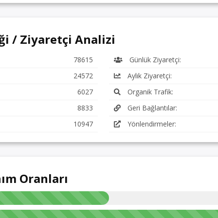
ği / Ziyaretçi Analizi
78615
Günlük Ziyaretçi:
24572
Aylık Ziyaretçi:
6027
Organik Trafik:
8833
Geri Bağlantılar:
10947
Yönlendirmeler:
nım Oranları