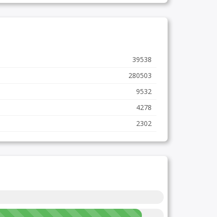
39538
280503
9532
4278
2302