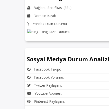
Bağlantı Sertifikası (SSL):
Domain Kaydı:
Yandex Dizin Durumu
Bing Dizin Durumu
Sosyal Medya Durum Analiz
Facebook Takipçi:
Facebook Yorumu:
Twitter Paylaşımı:
Youtube Abonesi:
Pinterest Paylaşımı: