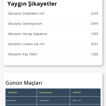
Yaygın Şikayetler
Vdcasino Dolandırıcı mı?
2335
Vdcasino Giremiyorum
2599
Vdcasino Hesap Kapatma
1459
Vdcasino Lisansı var mı?
2031
Vdcasino Kaç Oldu?
1266
Günün Maçları
Evsahibi
Deplasman
Tahmin
Alanyaspor
Hatayspor
Skor : 5:3