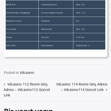
Benfica-B
Vilafranquense
Skor : 2:5
ChHindistan Târgovişte
Universitatea Craiova
Skor : 1:4
Mladost Lucani
Vozdovac
X/X
Tuzlaspor
Adanaspor
Skor : 4:5
Zorya
Vorskla
3.75 Üst
Volos NFC
Olympiakos
Toplam Gol : 2
Posted in
Vdcasino
Yazı
Vdcasino 112 Resmi Giriş
Vdcasino 114 Resmi Giriş Adresi
Adresi – Vdcasino112 Güncel
– Vdcasino114 Güncel Link
gezinmesi
Link