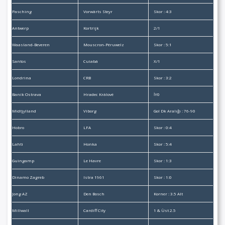
Pasching
Vorwärts Steyr
Skor : 4:3
Antwerp
Kortrijk
2/1
Waasland-Beveren
Mouscron-Péruwelz
Skor : 5:1
Santos
Cuiabá
X/1
Londrina
CRB
Skor : 3:2
Baník Ostrava
Hradec Králové
İY0
Midtjylland
Viborg
Gol Dk Aralığı : 76-90
Hobro
LFA
Skor : 0:4
Lahti
Honka
Skor : 5:4
Guingamp
Le Havre
Skor : 1:3
Dinamo Zagreb
Istra 1961
Skor : 1:0
Jong AZ
Den Bosch
Korner : 3.5 Alt
Millwall
Cardiff City
1 & Üst 2.5