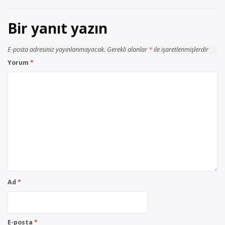
Bir yanıt yazın
E-posta adresiniz yayınlanmayacak.
Gerekli alanlar
*
ile işaretlenmişlerdir
Yorum
*
Ad
*
E-posta
*