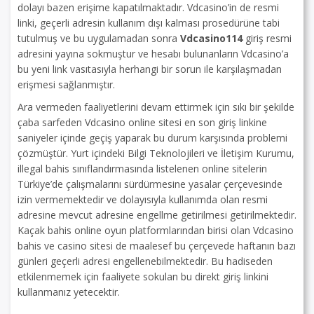
dolayı bazen erişime kapatılmaktadır. Vdcasino’in de resmi
linki, geçerli adresin kullanım dışı kalması prosedürüne tabi
tutulmuş ve bu uygulamadan sonra
Vdcasino114
giriş resmi
adresini yayına sokmuştur ve hesabı bulunanların Vdcasino’a
bu yeni link vasıtasıyla herhangi bir sorun ile karşılaşmadan
erişmesi sağlanmıştır.
Ara vermeden faaliyetlerini devam ettirmek için sıkı bir şekilde
çaba sarfeden Vdcasino online sitesi en son giriş linkine
saniyeler içinde geçiş yaparak bu durum karşısında problemi
çözmüştür. Yurt içindeki Bilgi Teknolojileri ve İletişim Kurumu,
illegal bahis sınıflandırmasında listelenen online sitelerin
Türkiye’de çalışmalarını sürdürmesine yasalar çerçevesinde
izin vermemektedir ve dolayısıyla kullanımda olan resmi
adresine mevcut adresine engellme getirilmesi getirilmektedir.
Kaçak bahis online oyun platformlarından birisi olan Vdcasino
bahis ve casino sitesi de maalesef bu çerçevede haftanın bazı
günleri geçerli adresi engellenebilmektedir. Bu hadiseden
etkilenmemek için faaliyete sokulan bu direkt giriş linkini
kullanmanız yetecektir.