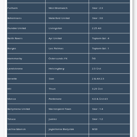
Fulham
West Bromwich
Skor : 2:3
Bohemians
Waterford United
Skor : 3:0
Dundee United
Livingston
2.25 Alt
Raith Rovers
Ayr United
Toplam Gol : 4
Burgos
Las Palmas
Toplam Gol : 1
Hammarby
Östersunds FK
İY0
Landskrona
Helsingborg
2.5 Üst
Servette
Sion
2 & Alt 2.5
Wil
Thun
3.25 Üst
Monza
Pordenone
X/2 & Üst 4.5
Ballymena United
Warrenpoint Town
Skor : 1:4
Toluca
Juárez
Skor : 1:2
Lechia Gdansk
Jagiellonia Bialystok
MS0