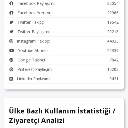
Facebook Paylaşımı:
22054
Facebook Yorumu:
20986
Twitter Takipçi:
19642
Twitter Paylaşımı:
20218
Instagram Takipçi:
44033
Youtube Abonesi:
22339
Google Takipçi:
7842
Pinterest Paylaşımı:
10203
Linkedin Paylaşımı:
9431
Ülke Bazlı Kullanım İstatistiği /
Ziyaretçi Analizi