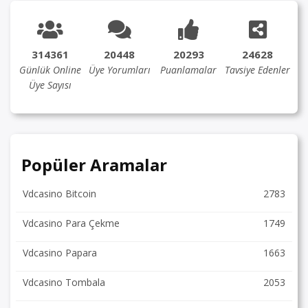
314361
20448
20293
24628
Günlük Online
Üye Yorumları
Puanlamalar
Tavsiye Edenler
Üye Sayısı
Popüler Aramalar
Vdcasino Bitcoin
2783
Vdcasino Para Çekme
1749
Vdcasino Papara
1663
Vdcasino Tombala
2053