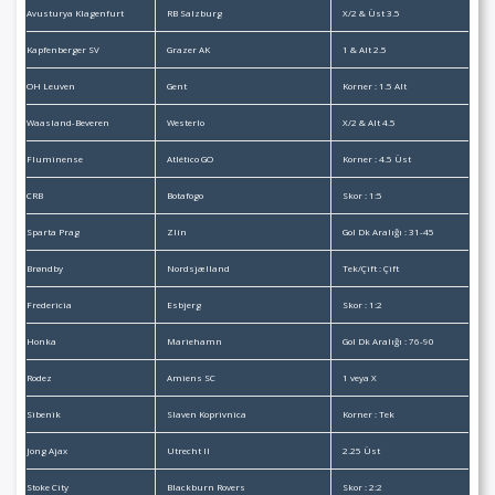
Avusturya Klagenfurt
RB Salzburg
X/2 & Üst 3.5
Kapfenberger SV
Grazer AK
1 & Alt 2.5
OH Leuven
Gent
Korner : 1.5 Alt
Waasland-Beveren
Westerlo
X/2 & Alt 4.5
Fluminense
Atlético GO
Korner : 4.5 Üst
CRB
Botafogo
Skor : 1:5
Sparta Prag
Zlín
Gol Dk Aralığı : 31-45
Brøndby
Nordsjælland
Tek/Çift : Çift
Fredericia
Esbjerg
Skor : 1:2
Honka
Mariehamn
Gol Dk Aralığı : 76-90
Rodez
Amiens SC
1 veya X
Sibenik
Slaven Koprivnica
Korner : Tek
Jong Ajax
Utrecht II
2.25 Üst
Stoke City
Blackburn Rovers
Skor : 2:2