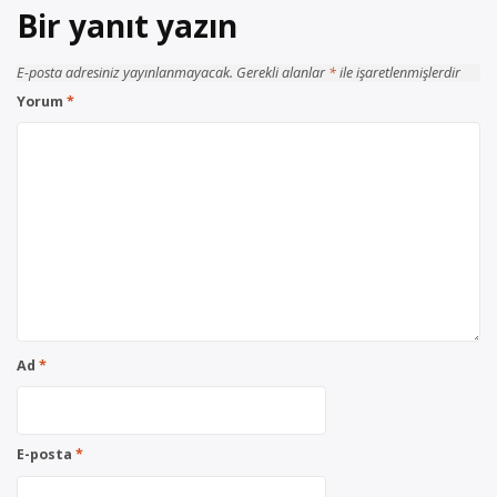
Bir yanıt yazın
E-posta adresiniz yayınlanmayacak.
Gerekli alanlar
*
ile işaretlenmişlerdir
Yorum
*
Ad
*
E-posta
*