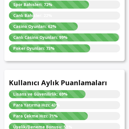
Spor Bahisleri:
72%
Canlı Bahisler:
22%
Casino Oyunları:
62%
Canlı Casino Oyunları:
99%
Poker Oyunları:
73%
Kullanıcı Aylık Puanlamaları
Lisans ve Güvenilirlik:
69%
Para Yatırma Hızı:
43%
Para Çekme Hızı:
71%
Üyelik/Deneme Bonusu:
51%