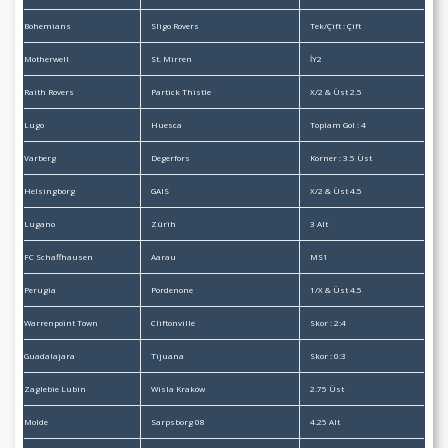
Bohemians
Sligo Rovers
Tek/Çift : Çift
Motherwell
St. Mirren
İY2
Raith Rovers
Partick Thistle
X/2 & Üst 2.5
Lugo
Huesca
Toplam Gol : 4
Varberg
Degerfors
Korner : 3.5 Üst
Helsingborg
GAIS
X/2 & Üst 4.5
Lugano
Zürih
3 Alt
FC Schaffhausen
Aarau
MS1
Perugia
Pordenone
1/X & Üst 4.5
Warrenpoint Town
Cliftonville
Skor : 2:4
Guadalajara
Tijuana
Skor : 0:3
Zaglebie Lubin
Wisla Kraków
2.75 Üst
Molde
Sarpsborg 08
4.25 Alt