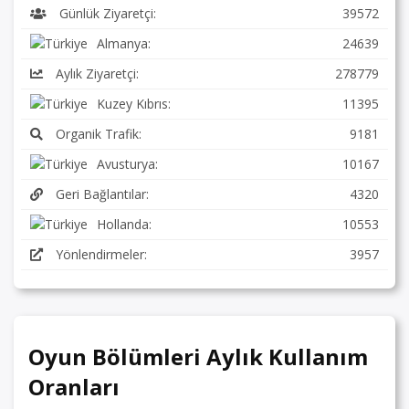
Günlük Ziyaretçi:
39572
Almanya:
24639
Aylık Ziyaretçi:
278779
Kuzey Kıbrıs:
11395
Organik Trafik:
9181
Avusturya:
10167
Geri Bağlantılar:
4320
Hollanda:
10553
Yönlendirmeler:
3957
Oyun Bölümleri Aylık Kullanım
Oranları