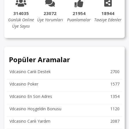
314035
23072
21954
18944
Günlük Online
Üye Yorumları
Puanlamalar
Tavsiye Edenler
Üye Sayısı
Popüler Aramalar
Vdcasino Canlı Destek
2700
Vdcasino Poker
1577
Vdcasino En Son Adres
1354
Vdcasino Hoşgeldin Bonusu
1120
Vdcasino Canlı Yardım
2087