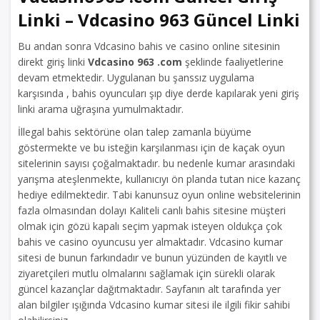
Linki – Vdcasino 963 Güncel Linki
Bu andan sonra Vdcasino bahis ve casino online sitesinin
direkt giriş linki
Vdcasino 963 .com
şeklinde faaliyetlerine
devam etmektedir. Uygulanan bu şanssız uygulama
karşısında , bahis oyuncuları şıp diye derde kapılarak yeni giriş
linki arama uğraşına yumulmaktadır.
İllegal bahis sektörüne olan talep zamanla büyüme
göstermekte ve bu isteğin karşılanması için de kaçak oyun
sitelerinin sayısı çoğalmaktadır. bu nedenle kumar arasındaki
yarışma ateşlenmekte, kullanıcıyı ön planda tutan nice kazanç
hediye edilmektedir. Tabi kanunsuz oyun online websitelerinin
fazla olmasından dolayı Kaliteli canlı bahis sitesine müşteri
olmak için gözü kapalı seçim yapmak isteyen oldukça çok
bahis ve casino oyuncusu yer almaktadır. Vdcasino kumar
sitesi de bunun farkındadır ve bunun yüzünden de kayıtlı ve
ziyaretçileri mutlu olmalarını sağlamak için sürekli olarak
güncel kazançlar dağıtmaktadır. Sayfanın alt tarafında yer
alan bilgiler ışığında Vdcasino kumar sitesi ile ilgili fikir sahibi