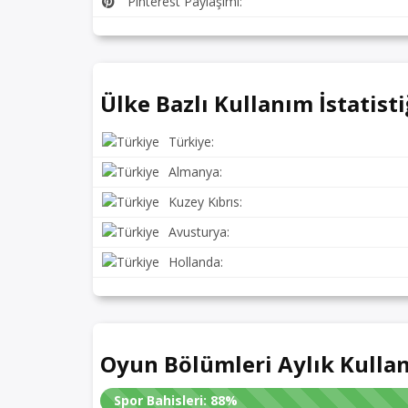
Pinterest Paylaşımı:
Ülke Bazlı Kullanım İstatisti
Türkiye:
Almanya:
Kuzey Kıbrıs:
Avusturya:
Hollanda:
Oyun Bölümleri Aylık Kulla
Spor Bahisleri:
88%