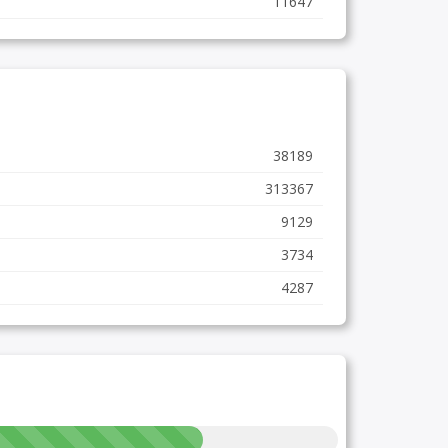
11647
38189
313367
9129
3734
4287