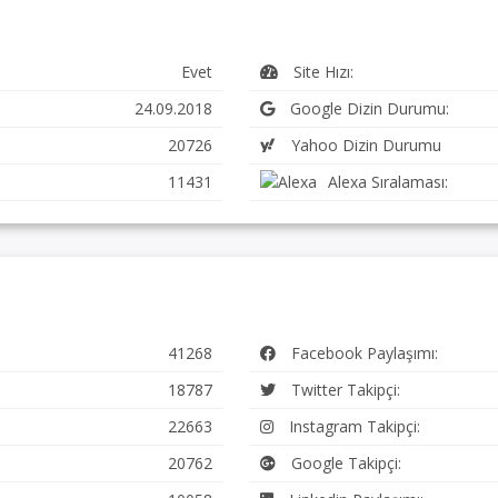
Evet
Site Hızı:
24.09.2018
Google Dizin Durumu:
20726
Yahoo Dizin Durumu
11431
Alexa Sıralaması:
i
41268
Facebook Paylaşımı:
18787
Twitter Takipçi:
22663
Instagram Takipçi:
20762
Google Takipçi: