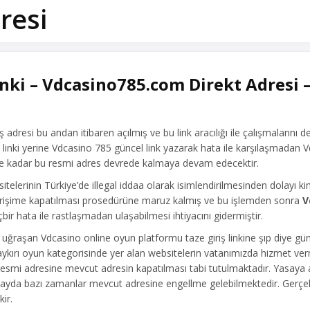
resi
inki – Vdcasino785.com Direkt Adresi 
iş adresi bu andan itibaren açılmış ve bu link aracılığı ile çalışmaları
inki yerine Vdcasino 785 güncel link yazarak hata ile karşılaşmadan Vdc
ine kadar bu resmi adres devrede kalmaya devam edecektir.
 sitelerinin Türkiye’de illegal iddaa olarak isimlendirilmesinden dolay
n erişime kapatılması prosedürüne maruz kalmış ve bu işlemden sonra
V
çbir hata ile rastlaşmadan ulaşabilmesi ihtiyacını gidermiştir.
e uğraşan Vdcasino online oyun platformu taze giriş linkine şıp diye 
ya aykırı oyun kategorisinde yer alan websitelerin vatanımızda hizmet
smi adresine mevcut adresin kapatılması tabi tutulmaktadır. Yasaya ayk
bu olayda bazı zamanlar mevcut adresine engellme gelebilmektedir. Ger
ir.