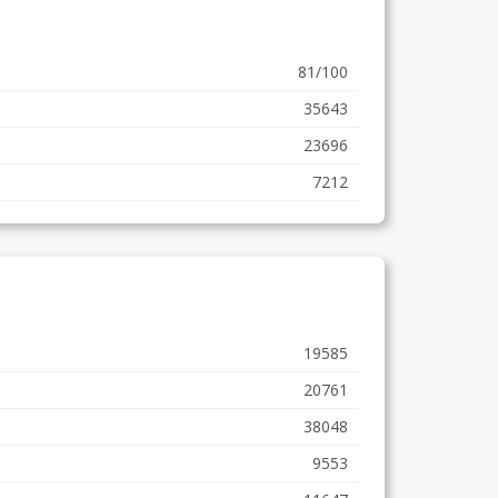
81/100
35643
23696
7212
19585
20761
38048
9553