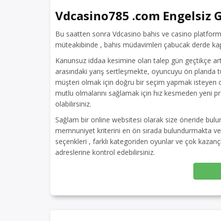
Vdcasino785 .com Engelsiz G
Bu saatten sonra Vdcasino bahis ve casino platform
müteakıbinde , bahis müdavimleri çabucak derde kapı
Kanunsuz iddaa kesimine olan talep gün geçtikçe art
arasındaki yarış sertleşmekte, oyuncuyu ön planda tut
müşteri olmak için doğru bir seçim yapmak isteyen o
mutlu olmalarını sağlamak için hız kesmeden yeni pr
olabilirsiniz.
Sağlam bir online websitesi olarak size öneride bulu
memnuniyet kriterini en ön sırada bulundurmakta ve b
seçenkleri , farklı kategoriden oyunlar ve çok kazançl
adreslerine kontrol edebilirsiniz.