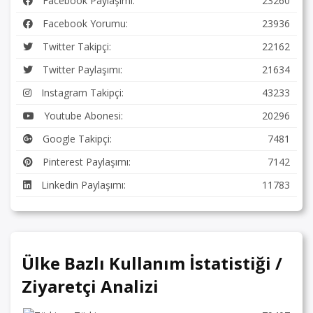
Facebook Paylaşımı:
23260
Facebook Yorumu:
23936
Twitter Takipçi:
22162
Twitter Paylaşımı:
21634
Instagram Takipçi:
43233
Youtube Abonesi:
20296
Google Takipçi:
7481
Pinterest Paylaşımı:
7142
Linkedin Paylaşımı:
11783
Ülke Bazlı Kullanım İstatistiği /
Ziyaretçi Analizi