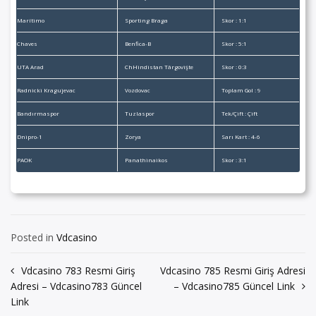
Marítimo
Sporting Braga
Skor : 1:1
Chaves
Benfica-B
Skor : 5:1
UTA Arad
ChHindistan Târgovişte
Skor : 0:3
Radnicki Kragujevac
Vozdovac
Toplam Gol : 9
Bandırmaspor
Tuzlaspor
Tek/Çift : Çift
Dnipro-1
Zorya
Sarı Kart : 4-6
PAOK
Panathinaikos
Skor : 3:1
Posted in
Vdcasino
Yazı
Vdcasino 783 Resmi Giriş
Vdcasino 785 Resmi Giriş Adresi
Adresi – Vdcasino783 Güncel
– Vdcasino785 Güncel Link
gezinmesi
Link