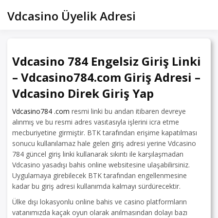
Skip
Vdcasino Üyelik Adresi
to
content
Vdcasino 784 Engelsiz Giriş Linki
– Vdcasino784.com Giriş Adresi –
Vdcasino Direk Giriş Yap
Vdcasino784 .com
resmi linki bu andan itibaren devreye
alınmış ve bu resmi adres vasıtasıyla işlerini icra etme
mecburiyetine girmiştir. BTK tarafından erişime kapatılması
sonucu kullanılamaz hale gelen giriş adresi yerine Vdcasino
784 güncel giriş linki kullanarak sıkıntı ile karşılaşmadan
Vdcasino yasadışı bahis online websitesine ulaşabilirsiniz.
Uygulamaya girebilecek BTK tarafından engellenmesine
kadar bu giriş adresi kullanımda kalmayı sürdürecektir.
Ülke dışı lokasyonlu online bahis ve casino platformların
vatanımızda kaçak oyun olarak anılmasından dolayı bazı