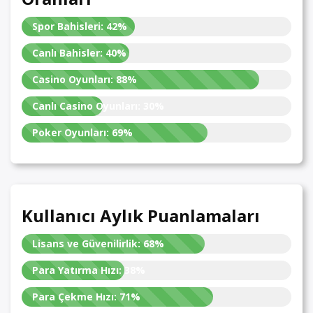
Spor Bahisleri:
42%
Canlı Bahisler:
40%
Casino Oyunları:
88%
Canlı Casino Oyunları:
30%
Poker Oyunları:
69%
Kullanıcı Aylık Puanlamaları
Lisans ve Güvenilirlik:
68%
Para Yatırma Hızı:
38%
Para Çekme Hızı:
71%