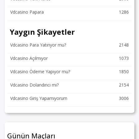
Vdcasino Papara
1286
Yaygın Şikayetler
Vdcasino Para Yatırıyor mu?
2148
Vdcasino Açılmıyor
1073
Vdcasino Ödeme Yapıyor mu?
1850
Vdcasino Dolandırıcı mı?
2154
Vdcasino Giriş Yapamıyorum
3006
Günün Maçları