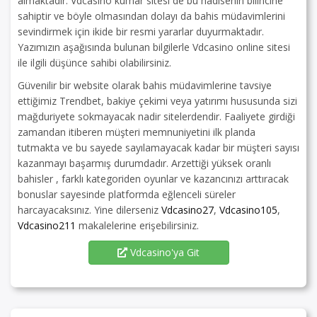
almaktadır. Vdcasino kumar sitesi de bu hadisenin bilincine
sahiptir ve böyle olmasından dolayı da bahis müdavimlerini
sevindirmek için ikide bir resmi yararlar duyurmaktadır.
Yazımızın aşağısında bulunan bilgilerle Vdcasino online sitesi
ile ilgili düşünce sahibi olabilirsiniz.
Güvenilir bir website olarak bahis müdavimlerine tavsiye
ettiğimiz Trendbet, bakiye çekimi veya yatırımı hususunda sizi
mağduriyete sokmayacak nadir sitelerdendir. Faaliyete girdiği
zamandan itiberen müşteri memnuniyetini ilk planda
tutmakta ve bu sayede sayılamayacak kadar bir müşteri sayısı
kazanmayı başarmış durumdadır. Arzettiği yüksek oranlı
bahisler , farklı kategoriden oyunlar ve kazancınızı arttıracak
bonuslar sayesinde platformda eğlenceli süreler
harcayacaksınız. Yine dilerseniz
Vdcasino27
,
Vdcasino105
,
Vdcasino211
makalelerine erişebilirsiniz.
Vdcasino'ya Git