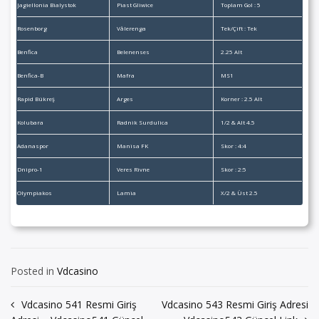
Jagiellonia Bialystok
Piast Gliwice
Toplam Gol : 5
Rosenborg
Vålerenga
Tek/Çift : Tek
Benfica
Belenenses
2.25 Alt
Benfica-B
Mafra
MS1
Rapid Bükreş
Arges
Korner : 2.5 Alt
Kolubara
Radnik Surdulica
1/2 & Alt 4.5
Adanaspor
Manisa FK
Skor : 4:4
Dnipro-1
Veres Rivne
Skor : 2:5
Olympiakos
Lamia
X/2 & Üst 2.5
Posted in
Vdcasino
Yazı
Vdcasino 541 Resmi Giriş
Vdcasino 543 Resmi Giriş Adresi