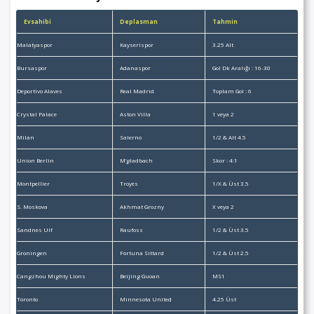
Evsahibi
Deplasman
Tahmin
Malatyaspor
Kayserispor
3.25 Alt
Bursaspor
Adanaspor
Gol Dk Aralığı : 16-30
Deportivo Alaves
Real Madrid
Toplam Gol : 6
Crystal Palace
Aston Villa
1 veya 2
Milan
Salerno
1/2 & Alt 4.5
Union Berlin
M’gladbach
Skor : 4:1
Montpellier
Troyes
1/X & Üst 3.5
S. Moskova
Akhmat Grozny
X veya 2
Sandnes Ulf
Raufoss
1/2 & Üst 3.5
Groningen
Fortuna Sittard
1/2 & Üst 2.5
Cangzhou Mighty Lions
Beijing Guoan
MS1
Toronto
Minnesota United
4.25 Üst