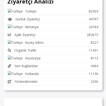
Ziyaretçi Analizi
Türkiye:
83304
Günlük Ziyaretçi:
44797
Almanya:
24184
Aylık Ziyaretçi:
282673
Kuzey Kıbrıs:
8227
Organik Trafik:
11431
Avusturya:
8113
Geri Bağlantılar:
4364
Hollanda:
11136
Yönlendirmeler:
2330