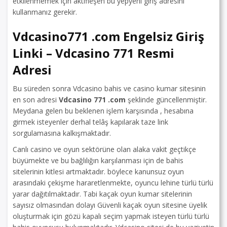
etkilenmemek için aktifleşen bu yepyeni giriş adresini
kullanmanız gerekir.
Vdcasino771 .com Engelsiz Giriş
Linki – Vdcasino 771 Resmi
Adresi
Bu süreden sonra Vdcasino bahis ve casino kumar sitesinin
en son adresi
Vdcasino 771 .com
şeklinde güncellenmiştir.
Meydana gelen bu beklenen işlem karşısında , hesabına
girmek isteyenler derhal telâş kapılarak taze link
sorgulamasına kalkışmaktadır.
Canlı casino ve oyun sektörüne olan alaka vakit geçtikçe
büyümekte ve bu bağlılığın karşılanması için de bahis
sitelerinin kitlesi artmaktadır. böylece kanunsuz oyun
arasındaki çekişme hararetlenmekte, oyuncu lehine türlü türlü
yarar dağıtılmaktadır. Tabi kaçak oyun kumar sitelerinin
sayısız olmasından dolayı Güvenli kaçak oyun sitesine üyelik
oluşturmak için gözü kapalı seçim yapmak isteyen türlü türlü