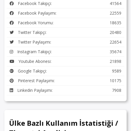
Facebook Takipçi:
41564
Facebook Paylaşımı:
22559
Facebook Yorumu:
18635
Twitter Takipçi:
20480
Twitter Paylaşımı:
22654
Instagram Takipçi:
35674
Youtube Abonesi:
21898
Google Takipçi:
9589
Pinterest Paylaşımı:
10175
Linkedin Paylaşımı:
7908
Ülke Bazlı Kullanım İstatistiği /