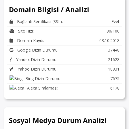
Domain Bilgisi / Analizi
Bağlantı Sertifikası (SSL):
Evet
Site Hızı:
90/100
Domain Kaydı:
03.10.2018
Google Dizin Durumu:
37448
Yandex Dizin Durumu
21628
Yahoo Dizin Durumu
18831
Bing Dizin Durumu
7675
Alexa Sıralaması:
6178
Sosyal Medya Durum Analizi