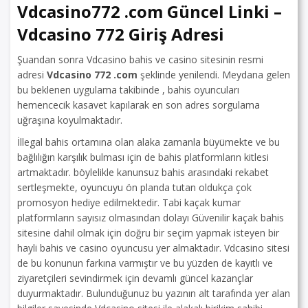
Vdcasino772 .com Güncel Linki –
Vdcasino 772 Giriş Adresi
Şuandan sonra Vdcasino bahis ve casino sitesinin resmi
adresi
Vdcasino 772 .com
şeklinde yenilendi. Meydana gelen
bu beklenen uygulama takibinde , bahis oyuncuları
hemencecik kasavet kapılarak en son adres sorgulama
uğraşına koyulmaktadır.
İllegal bahis ortamına olan alaka zamanla büyümekte ve bu
bağlılığın karşılık bulması için de bahis platformların kitlesi
artmaktadır. böylelikle kanunsuz bahis arasındaki rekabet
sertleşmekte, oyuncuyu ön planda tutan oldukça çok
promosyon hediye edilmektedir. Tabi kaçak kumar
platformların sayısız olmasından dolayı Güvenilir kaçak bahis
sitesine dahil olmak için doğru bir seçim yapmak isteyen bir
hayli bahis ve casino oyuncusu yer almaktadır. Vdcasino sitesi
de bu konunun farkına varmıştır ve bu yüzden de kayıtlı ve
ziyaretçileri sevindirmek için devamlı güncel kazançlar
duyurmaktadır. Bulunduğunuz bu yazının alt tarafında yer alan