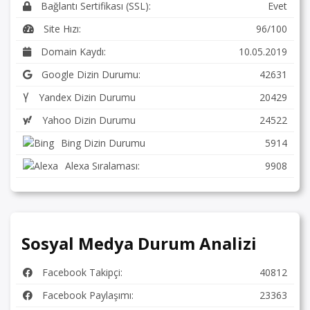
Bağlantı Sertifikası (SSL):
Evet
Site Hızı:
96/100
Domain Kaydı:
10.05.2019
Google Dizin Durumu:
42631
Yandex Dizin Durumu
20429
Yahoo Dizin Durumu
24522
Bing Dizin Durumu
5914
Alexa Sıralaması:
9908
Sosyal Medya Durum Analizi
Facebook Takipçi:
40812
Facebook Paylaşımı:
23363