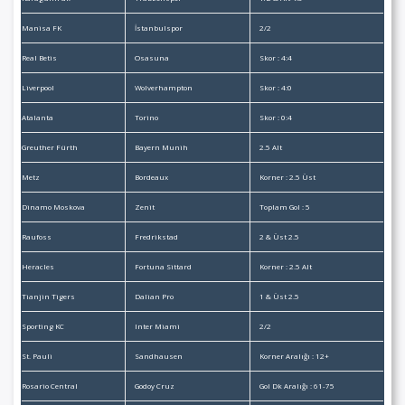
Manisa FK
İstanbulspor
2/2
Real Betis
Osasuna
Skor : 4:4
Liverpool
Wolverhampton
Skor : 4:0
Atalanta
Torino
Skor : 0:4
Greuther Fürth
Bayern Munih
2.5 Alt
Metz
Bordeaux
Korner : 2.5 Üst
Dinamo Moskova
Zenit
Toplam Gol : 5
Raufoss
Fredrikstad
2 & Üst 2.5
Heracles
Fortuna Sittard
Korner : 2.5 Alt
Tianjin Tigers
Dalian Pro
1 & Üst 2.5
Sporting KC
Inter Miami
2/2
St. Pauli
Sandhausen
Korner Aralığı : 12+
Rosario Central
Godoy Cruz
Gol Dk Aralığı : 61-75