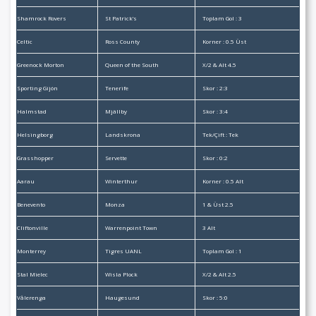
Shamrock Rovers
St Patrick’s
Toplam Gol : 3
Celtic
Ross County
Korner : 0.5 Üst
Greenock Morton
Queen of the South
X/2 & Alt 4.5
Sporting Gijón
Tenerife
Skor : 2:3
Halmstad
Mjällby
Skor : 3:4
Helsingborg
Landskrona
Tek/Çift : Tek
Grasshopper
Servette
Skor : 0:2
Aarau
Winterthur
Korner : 0.5 Alt
Benevento
Monza
1 & Üst 2.5
Cliftonville
Warrenpoint Town
3 Alt
Monterrey
Tigres UANL
Toplam Gol : 1
Stal Mielec
Wisla Plock
X/2 & Alt 2.5
Vålerenga
Haugesund
Skor : 5:0