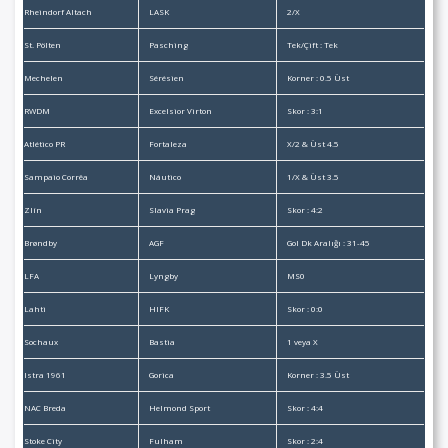
Rheindorf Altach
LASK
2/X
St. Pölten
Pasching
Tek/Çift : Tek
Mechelen
Sérésien
Korner : 0.5 Üst
RWDM
Excelsior Virton
Skor : 3:1
Atlético PR
Fortaleza
X/2 & Üst 4.5
Sampaio Corrêa
Náutico
1/X & Üst 3.5
Zlín
Slavia Prag
Skor : 4:2
Brøndby
AGF
Gol Dk Aralığı : 31-45
LFA
Lyngby
MS0
Lahti
HIFK
Skor : 0:0
Sochaux
Bastia
1 veya X
Istra 1961
Gorica
Korner : 3.5 Üst
NAC Breda
Helmond Sport
Skor : 4:4
Stoke City
Fulham
Skor : 2:4