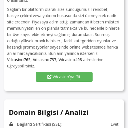
olabilirsiniz.
Sağlam bir platform olarak size sunduğumuz Trendbet,
bakiye çekimi veya yatırımı hususunda sizi üzmeyecek nadir
sitelerdendir. Piyasaya adım attığı zamandan itiberen müşteri
memnuniyetini en ön planda tutmakta ve bu nedenle binlerce
bir üye sayısı elde etmeyi sağlamış durumdadır. Sunmuş
olduğu yüksek oranlı bahisler , farklı kategoriden oyunlar ve
kazançlı promosyonlar sayesinde online websitesinde harika
anlar harcayacaksınız. Bunların yanında isterseniz
Vdcasino765
,
Vdcasino737
,
Vdcasino498
adreslerine
uğrayabilirsiniz.
Vdcasino'ya Git
Domain Bilgisi / Analizi
Bağlantı Sertifikası (SSL):
Evet