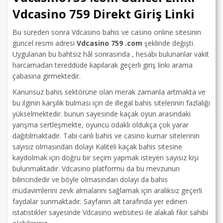
Vdcasino 759 Direkt Giriş Linki
Bu süreden sonra Vdcasino bahis ve casino online sitesinin
güncel resmi adresi
Vdcasino 759 .com
şeklinde değişti.
Uygulanan bu bahtsız hâl sonrasında , hesabı bulunanlar vakit
harcamadan tereddüde kapılarak geçerli giriş linki arama
çabasına girmektedir.
Kanunsuz bahis sektörüne olan merak zamanla artmakta ve
bu ilginin karşılık bulması için de illegal bahis sitelerinin fazlalığı
yükselmektedir. bunun sayesinde kaçak oyun arasındaki
yarışma sertleşmekte, oyuncu odaklı oldukça çok yarar
dağıtılmaktadır. Tabi canlı bahis ve casino kumar sitelerinin
sayısız olmasından dolayı Kaliteli kaçak bahis sitesine
kaydolmak için doğru bir seçim yapmak isteyen sayısız kişi
bulunmaktadır. Vdcasino platformu da bu mevzunun
bilincindedir ve böyle olmasından dolayı da bahis
müdavimlerini zevk almalarını sağlamak için aralıksız geçerli
faydalar sunmaktadır. Sayfanın alt tarafında yer edinen
istatistikler sayesinde Vdcasino websitesi ile alakalı fikir sahibi