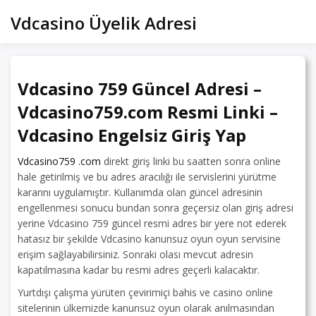
Skip
Vdcasino Üyelik Adresi
to
content
Vdcasino 759 Güncel Adresi –
Vdcasino759.com Resmi Linki –
Vdcasino Engelsiz Giriş Yap
Vdcasino759 .com
direkt giriş linki bu saatten sonra online
hale getirilmiş ve bu adres aracılığı ile servislerini yürütme
kararını uygulamıştır. Kullanımda olan güncel adresinin
engellenmesi sonucu bundan sonra geçersiz olan giriş adresi
yerine Vdcasino 759 güncel resmi adres bir yere not ederek
hatasız bir şekilde Vdcasino kanunsuz oyun oyun servisine
erişim sağlayabilirsiniz. Sonraki olası mevcut adresin
kapatılmasına kadar bu resmi adres geçerli kalacaktır.
Yurtdışı çalışma yürüten çevirimiçi bahis ve casino online
sitelerinin ülkemizde kanunsuz oyun olarak anılmasından