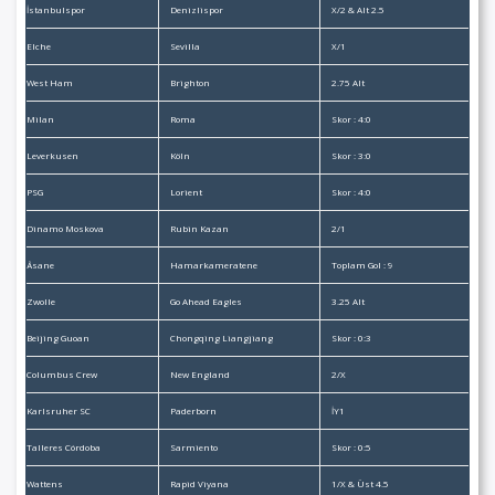
İstanbulspor
Denizlispor
X/2 & Alt 2.5
Elche
Sevilla
X/1
West Ham
Brighton
2.75 Alt
Milan
Roma
Skor : 4:0
Leverkusen
Köln
Skor : 3:0
PSG
Lorient
Skor : 4:0
Dinamo Moskova
Rubin Kazan
2/1
Åsane
Hamarkameratene
Toplam Gol : 9
Zwolle
Go Ahead Eagles
3.25 Alt
Beijing Guoan
Chongqing Liangjiang
Skor : 0:3
Columbus Crew
New England
2/X
Karlsruher SC
Paderborn
İY1
Talleres Córdoba
Sarmiento
Skor : 0:5
Wattens
Rapid Viyana
1/X & Üst 4.5