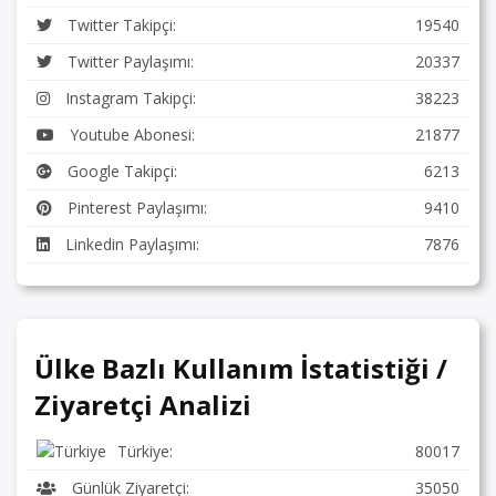
Twitter Takipçi:
19540
Twitter Paylaşımı:
20337
Instagram Takipçi:
38223
Youtube Abonesi:
21877
Google Takipçi:
6213
Pinterest Paylaşımı:
9410
Linkedin Paylaşımı:
7876
Ülke Bazlı Kullanım İstatistiği /
Ziyaretçi Analizi
Türkiye:
80017
Günlük Ziyaretçi:
35050