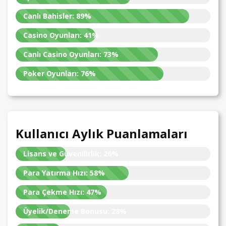
Canlı Bahisler:
89%
Casino Oyunları:
41%
Canlı Casino Oyunları:
73%
Poker Oyunları:
76%
Kullanıcı Aylık Puanlamaları
Lisans ve Güvenilirlik:
26%
Para Yatırma Hızı:
58%
Para Çekme Hızı:
47%
Üyelik/Deneme Bonusu:
28%