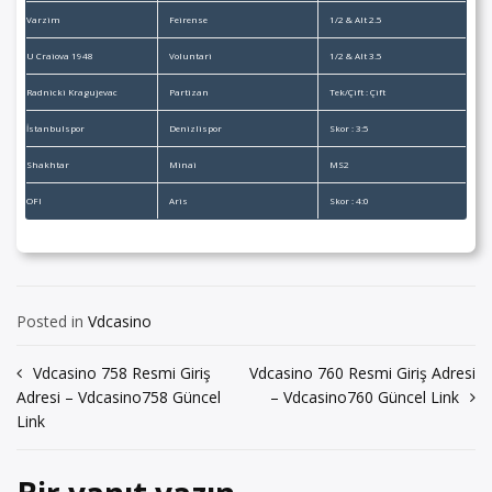
Varzim
Feirense
1/2 & Alt 2.5
U Craiova 1948
Voluntari
1/2 & Alt 3.5
Radnicki Kragujevac
Partizan
Tek/Çift : Çift
İstanbulspor
Denizlispor
Skor : 3:5
Shakhtar
Minai
MS2
OFI
Aris
Skor : 4:0
Posted in
Vdcasino
Yazı
Vdcasino 758 Resmi Giriş
Vdcasino 760 Resmi Giriş Adresi
Adresi – Vdcasino758 Güncel
– Vdcasino760 Güncel Link
gezinmesi
Link