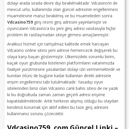
dolayı arada sırada devre dışı bırakılmaktadır. Vdcasino’in de
mevcut urlsi, kullanımda olan güncel adresinin engellenmesi
muamelesine maruz bırakılmış ve bu muameleden sonra
Vdcasino759
giriş resmi giriş adresini yayınlamıştır ve
oyuncuların Vdcasino’a bu yeni giriş adresi vasıtasıyla hiçbir
problem ile rastlaşmadan siteye girmesi amaçlanmıştır.
Aralıksız hizmet için tartışılmaz kalitede emek harcayan
Vdcasino online sitesi yeni adrese hemencecik değişerek bu
olaya karşı başarı göstermiştir. Ülkemizdeki sorumlu birim,
kaçak oyun grubunda listelenen platformların vatanımızda
faaliyet yürütmesine yasalardan dolayı izin vermemektedir ve
bundan ötürü de bugüne kadar kullanılan direkt adresine
erişim engellemesi tabi tutulmaktadır. Yasadışı oyun
sitelerinden birisi olan Vdcasino canlı bahis sitesi de ne yazık
ki bu doğrultuda zaman zaman geçerli adresi erişime
kapatılabilmektedir. Artık herkesin alışmış olduğu bu olaydan
kendinizi korumak için aktif edilen bu taze giriş adresini
kullanmanız sorunu çözecektir.
Vdcasino759 .com Güncel Linki –