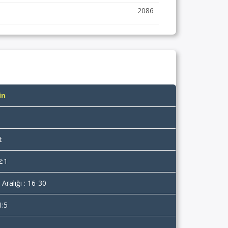
2086
in
t
2:1
Aralığı : 16-30
1:5