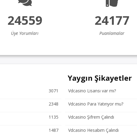
24559
24177
Üye Yorumları
Puanlamalar
Yaygın Şikayetler
3071
Vdcasino Lisansı var mı?
2348
Vdcasino Para Yatırıyor mu?
1135
Vdcasino Şifrem Çalındı
1487
Vdcasino Hesabım Çalındı