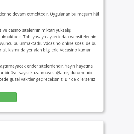
etlerine devam etmektedir. Uygulanan bu meşum hâl
e casino sitelerinin miktarı yükseliş
lmaktadır. Tabi yasaya aykırı iddaa websitelerinin
 oyuncu bulunmaktadır. Vdcasino online sitesi de bu
n alt kısmında yer alan bilgilerle Vdcasino kumar
raştırmayacak ender sitelerdendir. Yayın hayatına
ar bir üye sayısı kazanmayı sağlamış durumdadır.
de güzel vakitler geçireceksiniz. Bir de dilerseniz