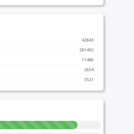
42843
281492
11486
2654
3521