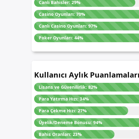
Canlı Bahisler:
29%
Casino Oyunları:
70%
Canlı Casino Oyunları:
97%
Poker Oyunları:
44%
Kullanıcı Aylık Puanlamalar
Lisans ve Güvenilirlik:
82%
Para Yatırma Hızı:
34%
Para Çekme Hızı:
27%
Üyelik/Deneme Bonusu:
94%
Bahis Oranları:
23%