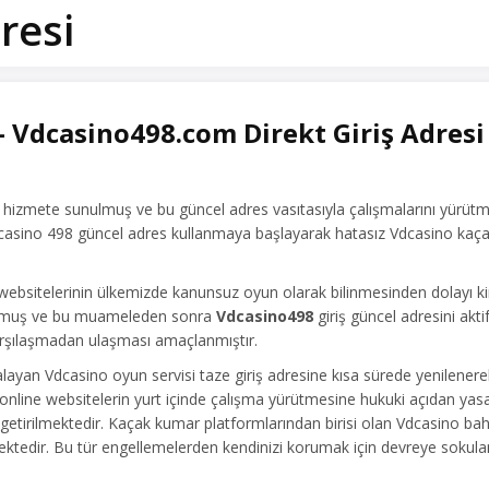
resi
– Vdcasino498.com Direkt Giriş Adresi
hizmete sunulmuş ve bu güncel adres vasıtasıyla çalışmalarını yürütm
casino 498 güncel adres kullanmaya başlayarak hatasız Vdcasino kaçak 
 websitelerinin ülkemizde kanunsuz oyun olarak bilinmesinden dolayı k
tutulmuş ve bu muameleden sonra
Vdcasino498
giriş güncel adresini akti
 karşılaşmadan ulaşması amaçlanmıştır.
ayan Vdcasino oyun servisi taze giriş adresine kısa sürede yenilenere
online websitelerin yurt içinde çalışma yürütmesine hukuki açıdan yas
 getirilmektedir. Kaçak kumar platformlarından birisi olan Vdcasino bah
ektedir. Bu tür engellemelerden kendinizi korumak için devreye sokulan 