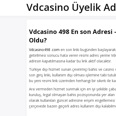
Skip
Vdcasino Üyelik Ad
to
content
Vdcasino 498 En son Adresi 
Oldu?
Vdcasino498 .com
en son linki bugünden başlayarak 
getirilmesi sonucu hata veren resmi adres yerine Vd
adresin kapatılmasına kadar bu link aktif olacaktır.
Türkiye dışı hizmet sunan çevirimiçi bahis ve casino
son giriş linki, kullanım dışı olması işlemine tabi 
bu yeni resmi link üzerinden herhangi bir sıkıntı ile
Ara vermeden hizmet sunmak için en iyi şekilde çabal
kuruluş, legal olmayan bahis pozisyonunda yer alan 
olarak kullanılan güncel adresine erişim engellemesi
çerçevede bazen geçerli adres kullanım dışı kalabilm