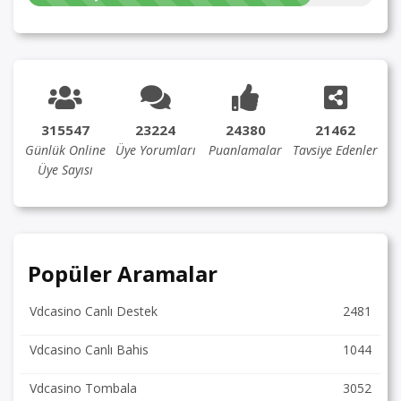
315547
23224
24380
21462
Günlük Online
Üye Yorumları
Puanlamalar
Tavsiye Edenler
Üye Sayısı
Popüler Aramalar
Vdcasino Canlı Destek
2481
Vdcasino Canlı Bahis
1044
Vdcasino Tombala
3052