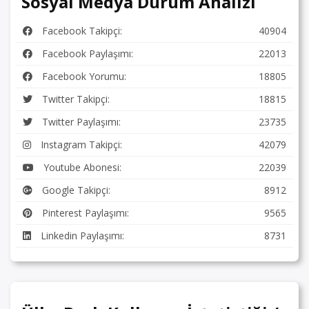
Sosyal Medya Durum Analizi
Facebook Takipçi:
40904
Facebook Paylaşımı:
22013
Facebook Yorumu:
18805
Twitter Takipçi:
18815
Twitter Paylaşımı:
23735
Instagram Takipçi:
42079
Youtube Abonesi:
22039
Google Takipçi:
8912
Pinterest Paylaşımı:
9565
Linkedin Paylaşımı:
8731