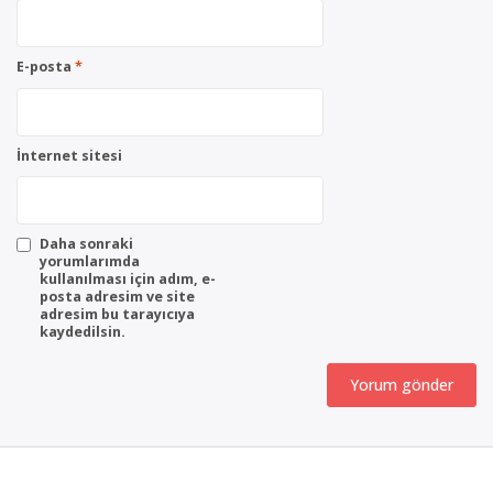
E-posta
*
İnternet sitesi
Daha sonraki
yorumlarımda
kullanılması için adım, e-
posta adresim ve site
adresim bu tarayıcıya
kaydedilsin.