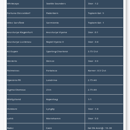
Whitecaps
Seattle Sounders
Skor : 1:2
Fortuna Düsseldorf
Paderborn
Toplam Gol : 9
Vélez Sarsfield
Sarmiento
Toplam Gol : 1
Avusturya Klagenfurt
Avusturya Viyana
Skor : 0:1
Avusturya Lustenau
Rapid Viyana II
Skor : 3:4
AS Eupen
Sporting Charleroi
3.75 Üst
Westerlo
Deinze
Skor : 3:3
Palmeiras
Fortaleza
Korner : 0.5 Üst
Operário PR
Londrina
2.75 Alt
Sigma Olomouc
Zlín
2.75 Alt
Midtjylland
Kopenhag
1/1
Hvidovre
Lyngby
Skor : 1:4
Lahti
Mariehamn
Skor : 5:3
Rodez
Caen
Gol Dk Aralığı : 16-30