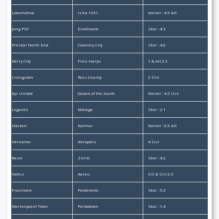
Lokomotiva
Istra 1961
Korner : 4.5 Alt
Jong PSV
Eindhoven
Skor : 4:3
Preston North End
Coventry City
Skor : 4:0
Derry City
Finn Harps
1 & Alt 2.5
Livingston
Ross County
2 Üst
Ayr United
Queen of the South
Korner : 4.5 Üst
Leganés
Málaga
Skor : 2:1
Häcken
Kalmar
Korner : 0.5 Alt
Värnamo
Akropolis
4 Üst
Basel
Zürih
Skor : 4:2
Vaduz
Aarau
X/2 & Üst 2.5
Frosinone
Pordenone
Skor : 5:2
Warrenpoint Town
Portadown
Skor : 1:4