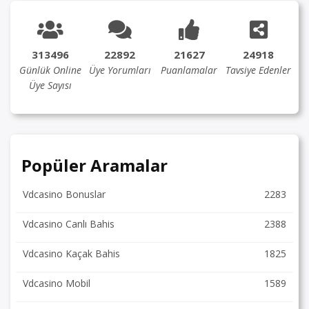
313496
22892
21627
24918
Günlük Online
Üye Yorumları
Puanlamalar
Tavsiye Edenler
Üye Sayısı
Popüler Aramalar
Vdcasino Bonuslar
2283
Vdcasino Canlı Bahis
2388
Vdcasino Kaçak Bahis
1825
Vdcasino Mobil
1589