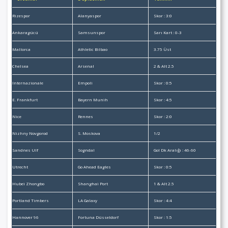
Rizespor
Alanyaspor
Skor : 3:0
Ankaragücü
Samsunspor
Sarı Kart : 0-3
Mallorca
Athletic Bilbao
3.75 Üst
Chelsea
Arsenal
2 & Alt 2.5
Internazionale
Empoli
Skor : 0:5
E. Frankfurt
Bayern Munih
Skor : 4:5
Nice
Rennes
Skor : 2:0
Nizhny Novgorod
S. Moskova
1/2
Sandnes Ulf
Sogndal
Gol Dk Aralığı : 46-60
Utrecht
Go Ahead Eagles
Skor : 0:5
Hubei Zhongbo
Shanghai Port
1 & Alt 2.5
Portland Timbers
LA Galaxy
Skor : 4:4
Hannover 96
Fortuna Düsseldorf
Skor : 1:5