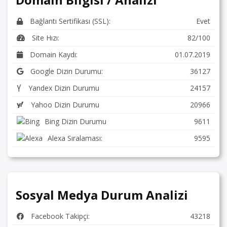
Bağlantı Sertifikası (SSL):
Evet
Site Hızı:
82/100
Domain Kaydı:
01.07.2019
Google Dizin Durumu:
36127
Yandex Dizin Durumu
24157
Yahoo Dizin Durumu
20966
Bing Dizin Durumu
9611
Alexa Sıralaması:
9595
Sosyal Medya Durum Analizi
Facebook Takipçi:
43218