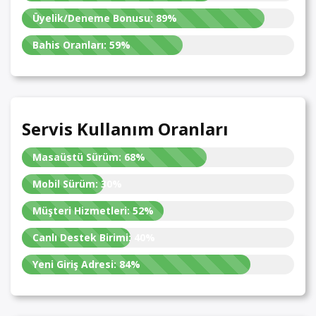
Üyelik/Deneme Bonusu:
89%
Bahis Oranları:
59%
Servis Kullanım Oranları
Masaüstü Sürüm:
68%
Mobil Sürüm:
30%
Müşteri Hizmetleri:
52%
Canlı Destek Birimi:
40%
Yeni Giriş Adresi:
84%