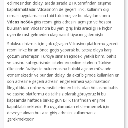
edilmesinden dolayı arada sırada BTK tarafından erişime
kapatılmaktadır. Vdcasino’in de geçerli linki, kullanım dışı
olması uygulamasına tabi tutulmuş ve bu olaydan sonra
Vdcasino584
giriş resmi giriş adresini açmıştır ve hesabı
bulunanların Vdcasino’a bu yeni giriş linki aracılığı ile hiçbir
uyarı ile rast gelmeden ulaşması ihtiyacını gidermiştir.
Soluksuz hizmet için çok uğraşan Vdcasino platformu geçerli
resmi linke bir an önce geçiş yaparak bu tatsız olaya karşı
çözüm üretmiştir. Türkiye sınırları içindeki yetkili birim, bahis
ve casino kategorisinde listelenen online sitelerin Türkiye
ülkesinde faaliyette bulunmasına hukuki açıdan müsaade
etmemektedir ve bundan dolayı da aktif biçimde kullanılan en
son adresine geçerli adresin engellenmesi yapılmaktadır.
İllegal iddaa online websitelerinden birisi olan Vdcasino bahis
ve casino platformu da talihsiz olarak görüyoruz ki bu
kapsamda haftada birkaç gün BTK tarafından erişime
kapatılabilmektedir. Bu uygulamadan etkilenmemek için
devreye alınan bu taze giriş adresini kullanmanız
gerekmektedir.