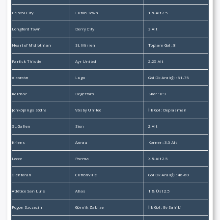
Bristol City
Luton Town
1 & Alt 2.5
Longford Town
Derry City
3 Alt
Heart of Midlothian
St. Mirren
Toplam Gol : 8
Partick Thistle
Ayr United
2.25 Alt
Alcorcón
Lugo
Gol Dk Aralığı : 61-75
Kalmar
Degerfors
Skor : 0:3
Jönköpings Södra
Väsby United
İlk Gol : Deplasman
St. Gallen
Sion
2 Alt
Kriens
Aarau
Korner : 3.5 Alt
Lecce
Parma
X & Alt 2.5
Glentoran
Cliftonville
Gol Dk Aralığı : 46-60
Atlético San Luis
Atlas
1 & Üst 2.5
Pogon Szczecin
Górnik Zabrze
İlk Gol : Ev Sahibi