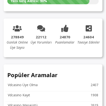
Yeni Giriş Adresi:
90%
278849
22112
24870
24604
Günlük Online
Üye Yorumları
Puanlamalar
Tavsiye Edenler
Üye Sayısı
Popüler Aramalar
Vdcasino Üye Olma
2407
Vdcasino Kayıt
1908
Vdcasino Masaüstü
2619