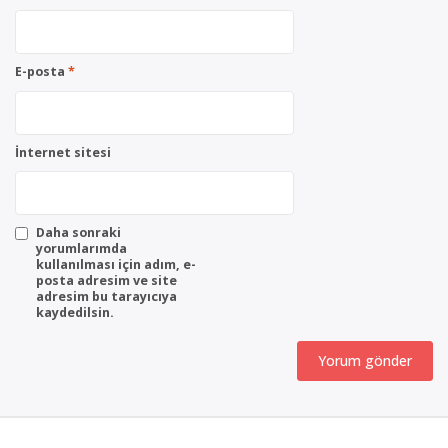
E-posta
*
İnternet sitesi
Daha sonraki
yorumlarımda
kullanılması için adım, e-
posta adresim ve site
adresim bu tarayıcıya
kaydedilsin.