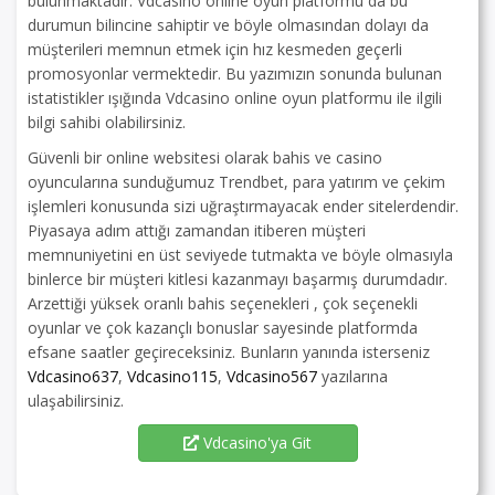
bulunmaktadır. Vdcasino online oyun platformu da bu
durumun bilincine sahiptir ve böyle olmasından dolayı da
müşterileri memnun etmek için hız kesmeden geçerli
promosyonlar vermektedir. Bu yazımızın sonunda bulunan
istatistikler ışığında Vdcasino online oyun platformu ile ilgili
bilgi sahibi olabilirsiniz.
Güvenli bir online websitesi olarak bahis ve casino
oyuncularına sunduğumuz Trendbet, para yatırım ve çekim
işlemleri konusunda sizi uğraştırmayacak ender sitelerdendir.
Piyasaya adım attığı zamandan itiberen müşteri
memnuniyetini en üst seviyede tutmakta ve böyle olmasıyla
binlerce bir müşteri kitlesi kazanmayı başarmış durumdadır.
Arzettiği yüksek oranlı bahis seçenekleri , çok seçenekli
oyunlar ve çok kazançlı bonuslar sayesinde platformda
efsane saatler geçireceksiniz. Bunların yanında isterseniz
Vdcasino637
,
Vdcasino115
,
Vdcasino567
yazılarına
ulaşabilirsiniz.
Vdcasino'ya Git