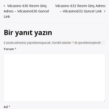
Yazı
Vdcasino 630 Resmi Giriş
Vdcasino 632 Resmi Giriş Adresi
Adresi – Vdcasino630 Güncel
– Vdcasino632 Güncel Link
gezinmesi
Link
Bir yanıt yazın
E-posta adresiniz yayınlanmayacak.
Gerekli alanlar
*
ile işaretlenmişlerdir
Yorum
*
Ad
*