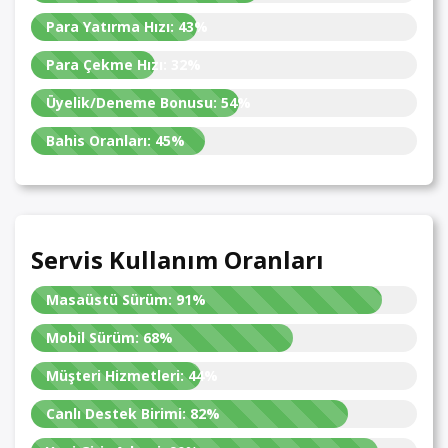
Para Yatırma Hızı:
43%
Para Çekme Hızı:
32%
Üyelik/Deneme Bonusu:
54%
Bahis Oranları:
45%
Servis Kullanım Oranları
Masaüstü Sürüm:
91%
Mobil Sürüm:
68%
Müşteri Hizmetleri:
44%
Canlı Destek Birimi:
82%