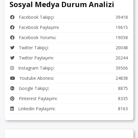
Sosyal Medya Durum Analizi
Facebook Takipçi:
39418
Facebook Paylaşımı:
19615
Facebook Yorumu:
19058
Twitter Takipçi:
20048
Twitter Paylaşımı:
20244
Instagram Takipçi:
39506
Youtube Abonesi:
24838
Google Takipçi:
8875
Pinterest Paylaşımı:
8335
Linkedin Paylaşımı:
8163