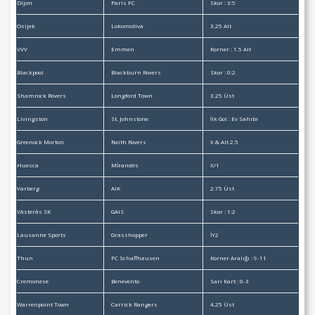
Dijon
Paris FC
Skor : 3:5
Osijek
Lokomotiva
3.25 Alt
VVV
Emmen
Korner : 1.5 Alt
Blackpool
Blackburn Rovers
Skor : 0:2
Shamrock Rovers
Longford Town
3.25 Üst
Livingston
St. Johnstone
İlk Gol : Ev Sahibi
Greenock Morton
Raith Rovers
X & Alt 2.5
Huesca
Mİrandés
X/1
Varberg
AIK
2.75 Üst
Västerås SK
GAIS
Skor : 1:2
Lausanne Sports
Grasshopper
İY2
Thun
FC Schaffhausen
Korner Aralığı : 9-11
Cremonese
Benevento
Sarı Kart : 0-3
Warrenpoint Town
Carrick Rangers
4.25 Üst