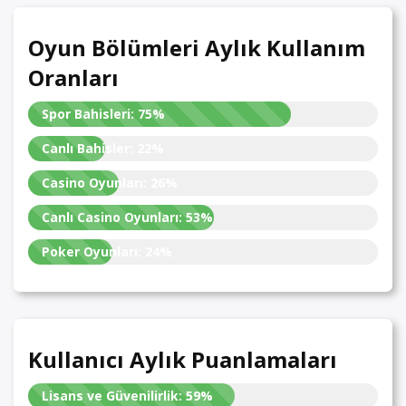
Oyun Bölümleri Aylık Kullanım
Oranları
Spor Bahisleri:
75%
Canlı Bahisler:
22%
Casino Oyunları:
26%
Canlı Casino Oyunları:
53%
Poker Oyunları:
24%
Kullanıcı Aylık Puanlamaları
Lisans ve Güvenilirlik:
59%