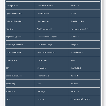
Chicago Fire
Seattle Sounders
Skor : 2:4
Dynamo Dresden
Heidenheim
2 Üst
Talleres Córdoba
Racing Club
Sarı Kart : 4-6
Admira
Wolfsberger AC
Korner Aralığı : 9-11
Kapfenberger SV
FAC Team für Viyana
Skor : 3:3
Sporting Charleroi
Standard Liège
1 veya 2
Lommel United
Waasland-Beveren
1/2 & Üst 4.5
Bragantino
Flamengo
3 Alt
CSA
Cruzeiro
1 & Üst 2.5
Ceské Budejovice
Sparta Prag
3.25 Alt
Kopenhag
AGF
3.5 Üst
Fredericia
HB Køge
Skor : 2:4
Ilves
Honka
Gol Dk Aralığı : 16-30