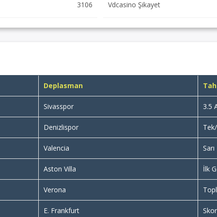
3106
Vdcasino Şikayet
Deplasman
Tah
Sivasspor
3.5 A
Denizlispor
Tek/
Valencia
Sarı 
Aston Villa
İlk 
Verona
Topl
E. Frankfurt
Skor