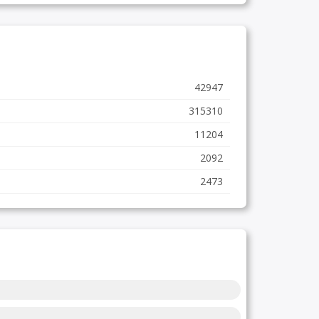
42947
315310
11204
2092
2473