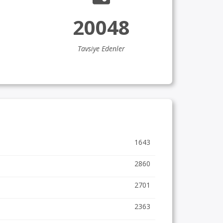
20048
Tavsiye Edenler
1643
2860
2701
2363