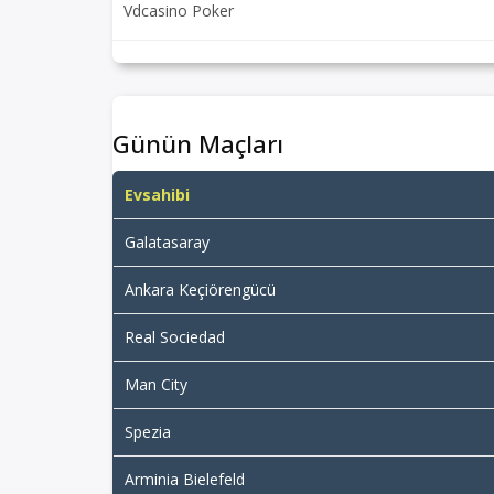
Vdcasino Poker
Günün Maçları
Evsahibi
Galatasaray
Ankara Keçiörengücü
Real Sociedad
Man City
Spezia
Arminia Bielefeld