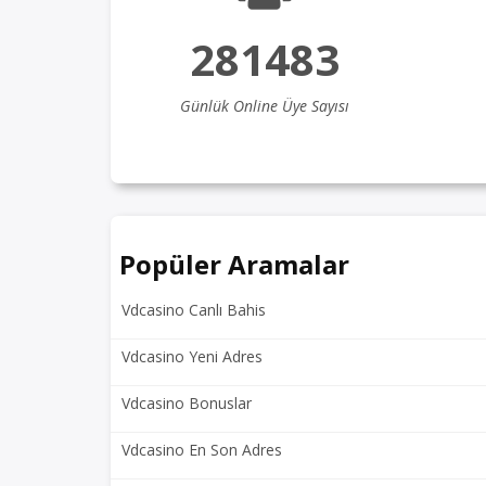
281483
Günlük Online Üye Sayısı
Popüler Aramalar
Vdcasino Canlı Bahis
Vdcasino Yeni Adres
Vdcasino Bonuslar
Vdcasino En Son Adres