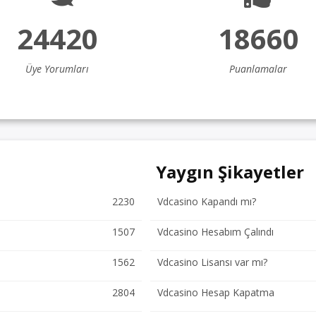
24420
18660
Üye Yorumları
Puanlamalar
Yaygın Şikayetler
2230
Vdcasino Kapandı mı?
1507
Vdcasino Hesabım Çalındı
1562
Vdcasino Lisansı var mı?
2804
Vdcasino Hesap Kapatma