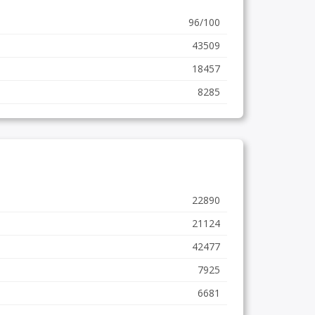
96/100
43509
18457
8285
22890
21124
42477
7925
6681