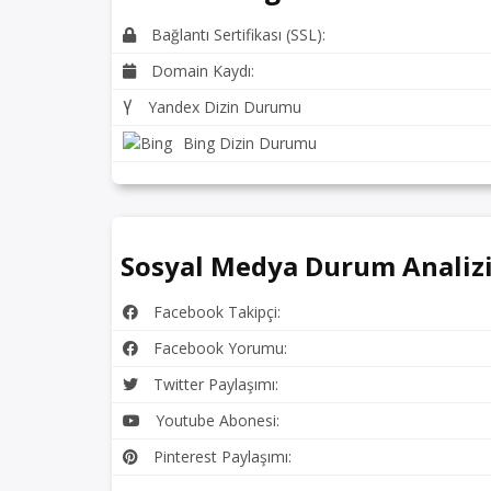
Bağlantı Sertifikası (SSL):
Domain Kaydı:
Yandex Dizin Durumu
Bing Dizin Durumu
Sosyal Medya Durum Analiz
Facebook Takipçi:
Facebook Yorumu:
Twitter Paylaşımı:
Youtube Abonesi:
Pinterest Paylaşımı: