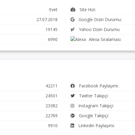
Evet
Site Hızı:
27.07.2018
Google Dizin Durumu:
19145
Yahoo Dizin Durumu
6990
Alexa Sıralaması:
i
42211
Facebook Paylaşımı:
24501
Twitter Takipçi:
23382
Instagram Takipçi:
22769
Google Takipçi:
9910
Linkedin Paylaşımı: