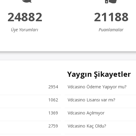
24882
21188
Üye Yorumları
Puanlamalar
Yaygın Şikayetler
2954
Vdcasino Ödeme Yapıyor mu?
1062
Vdcasino Lisansı var mı?
1369
Vdcasino Açılmıyor
2759
Vdcasino Kaç Oldu?