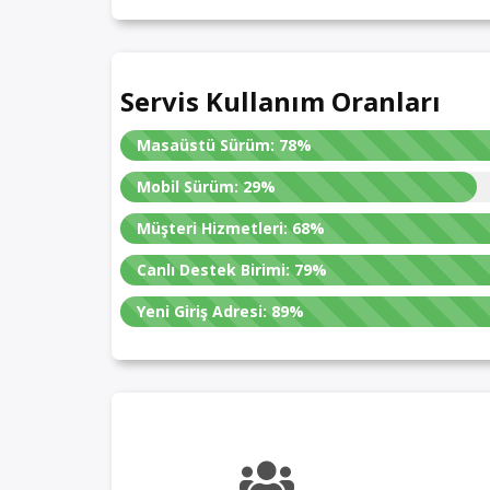
Servis Kullanım Oranları
Masaüstü Sürüm:
78%
Mobil Sürüm:
29%
Müşteri Hizmetleri:
68%
Canlı Destek Birimi:
79%
Yeni Giriş Adresi:
89%