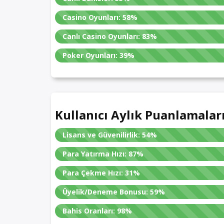
Casino Oyunları:
58%
Canlı Casino Oyunları:
83%
Poker Oyunları:
39%
Kullanıcı Aylık Puanlamalar
Lisans ve Güvenilirlik:
54%
Para Yatırma Hızı:
87%
Para Çekme Hızı:
31%
Üyelik/Deneme Bonusu:
59%
Bahis Oranları:
98%