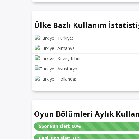
Ülke Bazlı Kullanım İstatisti
Türkiye:
Almanya:
Kuzey Kıbrıs:
Avusturya:
Hollanda:
Oyun Bölümleri Aylık Kulla
Spor Bahisleri:
90%
Canlı Bahisler:
33%