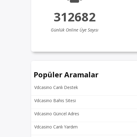
312682
Günlük Online Üye Sayısı
Popüler Aramalar
Vdcasino Canlı Destek
Vdcasino Bahis Sitesi
Vdcasino Güncel Adres
Vdcasino Canlı Yardım