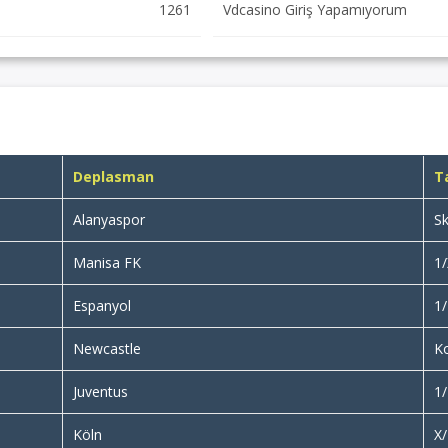
1261
Vdcasino Giriş Yapamıyorum
Deplasman
T
Alanyaspor
Sk
Manisa FK
1/
Espanyol
1/
Newcastle
Ko
Juventus
1/
Köln
X/