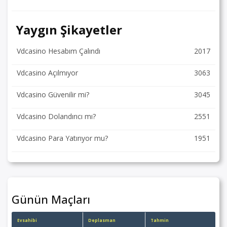
Yaygın Şikayetler
Vdcasino Hesabım Çalındı
2017
Vdcasino Açılmıyor
3063
Vdcasino Güvenilir mi?
3045
Vdcasino Dolandırıcı mı?
2551
Vdcasino Para Yatırıyor mu?
1951
Günün Maçları
Evsahibi
Deplasman
Tahmin