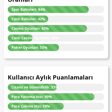
Spor Bahisleri:
84%
Canlı Bahisler:
42%
Casino Oyunları:
82%
Canlı Casino Oyunları:
26%
Poker Oyunları:
53%
Kullanıcı Aylık Puanlamaları
Lisans ve Güvenilirlik:
51%
Para Yatırma Hızı:
90%
Para Çekme Hızı:
58%