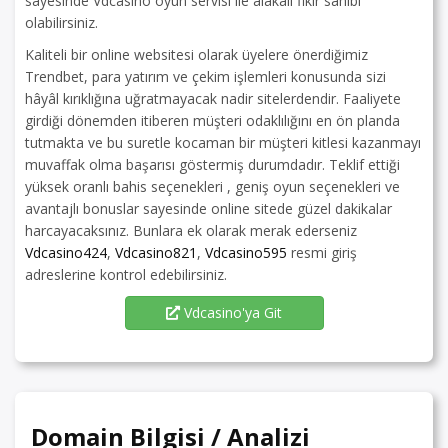
sayesinde Vdcasino oyun servisi ile alakalı fikir sahibi
olabilirsiniz.
Kaliteli bir online websitesi olarak üyelere önerdiğimiz
Trendbet, para yatırım ve çekim işlemleri konusunda sizi
hâyâl kırıklığına uğratmayacak nadir sitelerdendir. Faaliyete
girdiği dönemden itiberen müşteri odaklılığını en ön planda
tutmakta ve bu suretle kocaman bir müşteri kitlesi kazanmayı
muvaffak olma başarısı göstermiş durumdadır. Teklif ettiği
yüksek oranlı bahis seçenekleri , geniş oyun seçenekleri ve
avantajlı bonuslar sayesinde online sitede güzel dakikalar
harcayacaksınız. Bunlara ek olarak merak ederseniz
Vdcasino424
,
Vdcasino821
,
Vdcasino595
resmi giriş
adreslerine kontrol edebilirsiniz.
Vdcasino'ya Git
Domain Bilgisi / Analizi