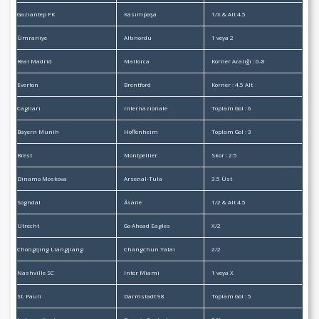
Gaziantep FK
Kasımpaşa
1/X & Alt 4.5
Ümraniye
Altınordu
1 veya 2
Real Madrid
Mallorca
Korner Aralığı : 0-8
Everton
Brentford
Korner : 4.5 Alt
Cagliari
Internazionale
Toplam Gol : 6
Bayern Munih
Hoffenheim
Toplam Gol : 3
Brest
Montpellier
Skor : 2:5
Dinamo Moskova
Arsenal-Tula
3.5 Üst
Sogndal
Åsane
1/2 & Alt 4.5
Utrecht
Go Ahead Eagles
X/2
Chongqing Liangjiang
Changchun Yatai
2/2
Nashville SC
Inter Miami
1 veya X
St. Pauli
Darmstadt 98
Toplam Gol : 5