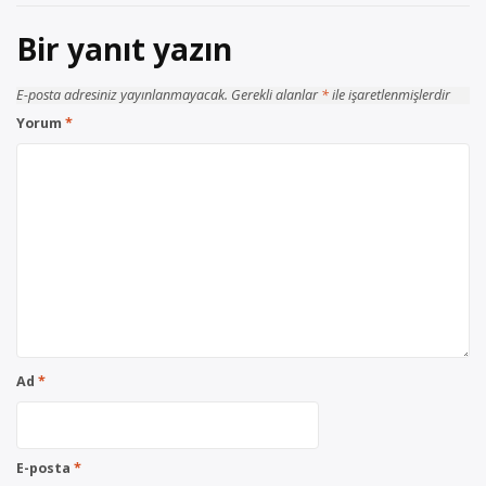
Bir yanıt yazın
E-posta adresiniz yayınlanmayacak.
Gerekli alanlar
*
ile işaretlenmişlerdir
Yorum
*
Ad
*
E-posta
*