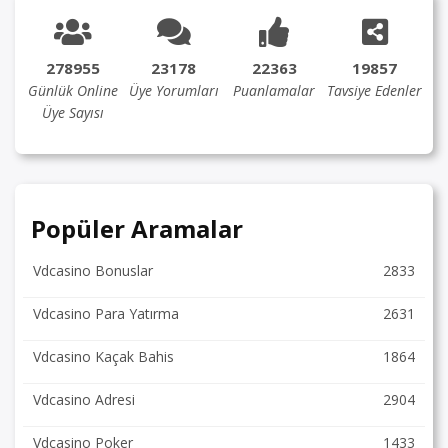
278955
23178
22363
19857
Günlük Online
Üye Yorumları
Puanlamalar
Tavsiye Edenler
Üye Sayısı
Popüler Aramalar
Vdcasino Bonuslar
2833
Vdcasino Para Yatırma
2631
Vdcasino Kaçak Bahis
1864
Vdcasino Adresi
2904
Vdcasino Poker
1433