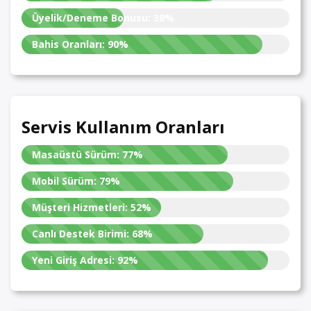
Üyelik/Deneme Bonusu:
38%
Bahis Oranları:
90%
Servis Kullanım Oranları
Masaüstü Sürüm:
77%
Mobil Sürüm:
79%
Müşteri Hizmetleri:
52%
Canlı Destek Birimi:
68%
Yeni Giriş Adresi:
92%