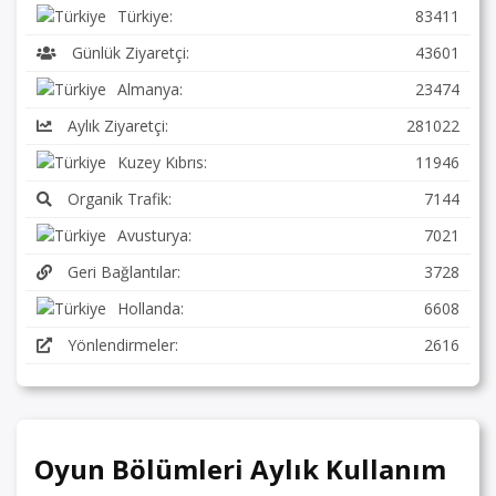
Türkiye:
83411
Günlük Ziyaretçi:
43601
Almanya:
23474
Aylık Ziyaretçi:
281022
Kuzey Kıbrıs:
11946
Organik Trafik:
7144
Avusturya:
7021
Geri Bağlantılar:
3728
Hollanda:
6608
Yönlendirmeler:
2616
Oyun Bölümleri Aylık Kullanım