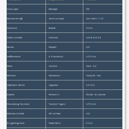
Sivasspor
Göztepe
İY0
Gençlerbirliği
Samsunspor
Sarı Kart : 7-12
Valencia
Getafe
4 Üst
Leeds United
Chelsea
X/2 & Üst 3.5
Genoa
Napoli
2/2
Hoffenheim
E. Frankfurt
3.75 Üst
Metz
Lorient
Skor : 2:2
Khimki
Petrotrest
Tek/Çift : Tek
Stjørdals-Blink
Sogndal
2.5 Üst
Zwolle
Willem II
İlk Gol : Ev Sahibi
Shandong Taishan
Tianjin Tigers
3.75 Üst
Atlanta United
DC United
X/2
Erzgebirge Aue
Paderborn
3 Üst