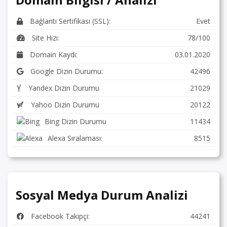
Bağlantı Sertifikası (SSL):
Evet
Site Hızı:
78/100
Domain Kaydı:
03.01.2020
Google Dizin Durumu:
42496
Yandex Dizin Durumu
21029
Yahoo Dizin Durumu
20122
Bing Dizin Durumu
11434
Alexa Sıralaması:
8515
Sosyal Medya Durum Analizi
Facebook Takipçi:
44241