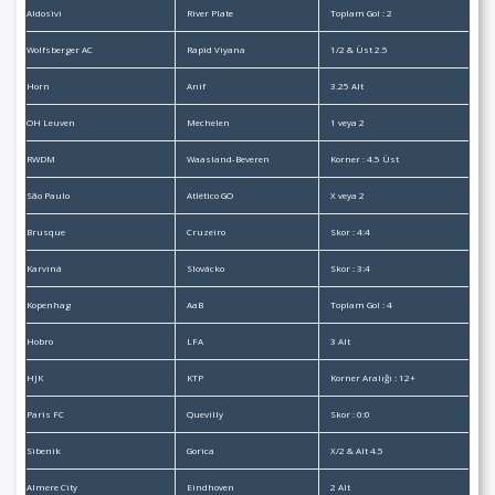
Aldosivi
River Plate
Toplam Gol : 2
Wolfsberger AC
Rapid Viyana
1/2 & Üst 2.5
Horn
Anif
3.25 Alt
OH Leuven
Mechelen
1 veya 2
RWDM
Waasland-Beveren
Korner : 4.5 Üst
São Paulo
Atlético GO
X veya 2
Brusque
Cruzeiro
Skor : 4:4
Karviná
Slovácko
Skor : 3:4
Kopenhag
AaB
Toplam Gol : 4
Hobro
LFA
3 Alt
HJK
KTP
Korner Aralığı : 12+
Paris FC
Quevilly
Skor : 0:0
Sibenik
Gorica
X/2 & Alt 4.5
Almere City
Eindhoven
2 Alt