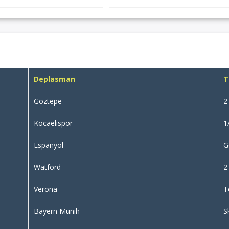
Deplasman
T
Göztepe
2
Kocaelispor
1
Espanyol
G
Watford
2
Verona
T
Bayern Munih
S