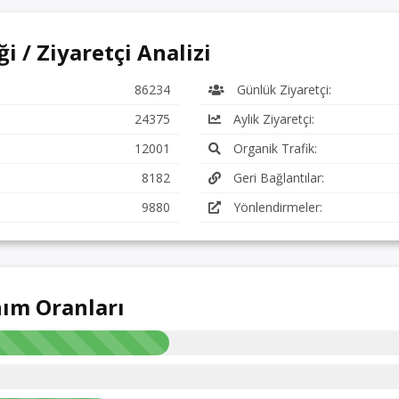
ği / Ziyaretçi Analizi
86234
Günlük Ziyaretçi:
24375
Aylık Ziyaretçi:
12001
Organik Trafik:
8182
Geri Bağlantılar:
9880
Yönlendirmeler:
nım Oranları