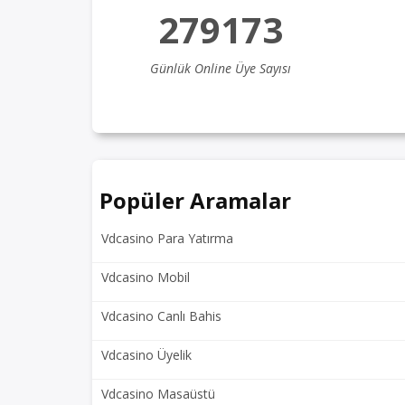
279173
Günlük Online Üye Sayısı
Popüler Aramalar
Vdcasino Para Yatırma
Vdcasino Mobil
Vdcasino Canlı Bahis
Vdcasino Üyelik
Vdcasino Masaüstü