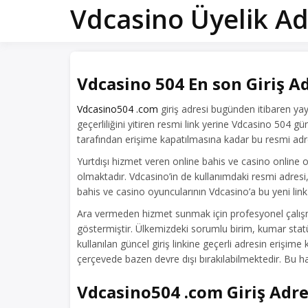
Skip
Vdcasino Üyelik Ad
to
content
Vdcasino 504 En son Giriş A
Vdcasino504 .com
giriş adresi bugünden itibaren ya
geçerliliğini yitiren resmi link yerine Vdcasino 504 
tarafından erişime kapatılmasına kadar bu resmi adr
Yurtdışı hizmet veren online bahis ve casino online 
olmaktadır. Vdcasino’in de kullanımdaki resmi adre
bahis ve casino oyuncularının Vdcasino’a bu yeni link 
Ara vermeden hizmet sunmak için profesyonel çalış
göstermiştir. Ülkemizdeki sorumlu birim, kumar stat
kullanılan güncel giriş linkine geçerli adresin erişime
çerçevede bazen devre dışı bırakılabilmektedir. Bu h
Vdcasino504 .com Giriş Adres