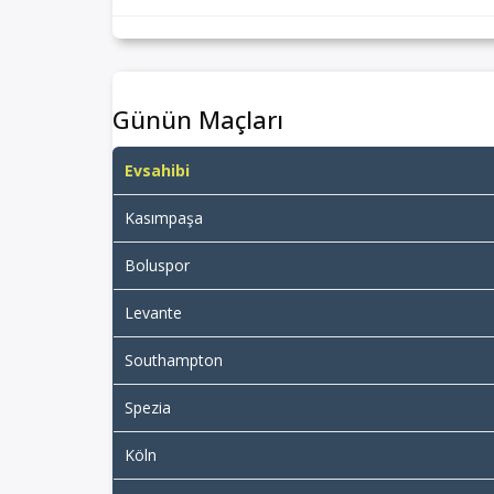
Günün Maçları
Evsahibi
Kasımpaşa
Boluspor
Levante
Southampton
Spezia
Köln