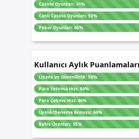
Casino Oyunları:
41%
Canlı Casino Oyunları:
53%
Poker Oyunları:
65%
Kullanıcı Aylık Puanlamalar
Lisans ve Güvenilirlik:
56%
Para Yatırma Hızı:
64%
Para Çekme Hızı:
46%
Üyelik/Deneme Bonusu:
66%
Bahis Oranları:
95%