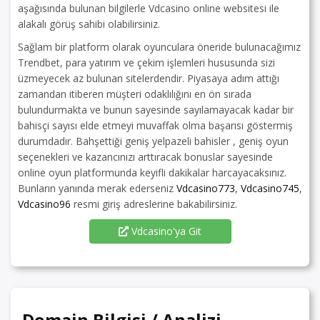
aşağısında bulunan bilgilerle Vdcasino online websitesi ile
alakalı görüş sahibi olabilirsiniz.
Sağlam bir platform olarak oyunculara öneride bulunacağımız
Trendbet, para yatırım ve çekim işlemleri hususunda sizi
üzmeyecek az bulunan sitelerdendir. Piyasaya adım attığı
zamandan itiberen müşteri odaklılığını en ön sırada
bulundurmakta ve bunun sayesinde sayılamayacak kadar bir
bahisçi sayısı elde etmeyi muvaffak olma başarısı göstermiş
durumdadır. Bahşettiği geniş yelpazeli bahisler , geniş oyun
seçenekleri ve kazancınızı arttıracak bonuslar sayesinde
online oyun platformunda keyifli dakikalar harcayacaksınız.
Bunların yanında merak ederseniz
Vdcasino773
,
Vdcasino745
,
Vdcasino96
resmi giriş adreslerine bakabilirsiniz.
Vdcasino'ya Git
Domain Bilgisi / Analizi