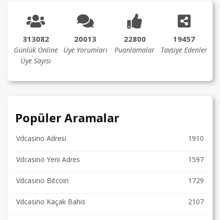
313082
20013
22800
19457
Günlük Online
Üye Yorumları
Puanlamalar
Tavsiye Edenler
Üye Sayısı
Popüler Aramalar
Vdcasino Adresi
1910
Vdcasino Yeni Adres
1597
Vdcasino Bitcoin
1729
Vdcasino Kaçak Bahis
2107