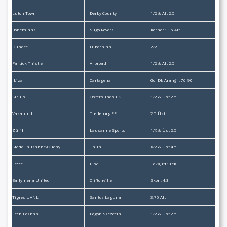
Luton Town
Derby County
1/2 & Alt 2.5
Bohemians
Sligo Rovers
Korner : 3.5 Alt
Dundee
Hibernian
2/2
Partick Thistle
Arbroath
1/2 & Alt 2.5
Ibiza
Cartagena
Gol Dk Aralığı : 76-90
Sirius
Östersunds FK
1/2 & Üst 2.5
Vasalund
Trelleborg FF
2.5 Üst
Zürih
Lausanne Sports
1/X & Üst 2.5
Stade Lausanne-Ouchy
Thun
X/2 & Üst 4.5
Lecce
Pisa
Tek/Çift : Tek
Ballymena United
Cliftonville
Skor : 4:3
Tigres UANL
Santos Laguna
3.75 Alt
Lech Poznan
Pogon Szczecin
1/2 & Üst 2.5