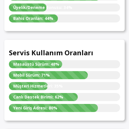
Üyelik/Deneme Bonusu:
34%
Bahis Oranları:
44%
Servis Kullanım Oranları
Masaüstü Sürüm:
48%
Mobil Sürüm:
71%
Müşteri Hizmetleri:
35%
Canlı Destek Birimi:
62%
Yeni Giriş Adresi:
80%