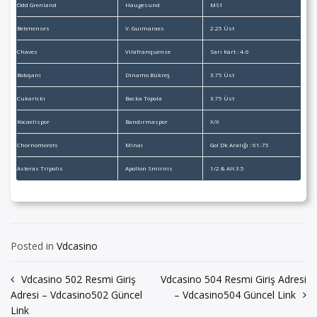
Odd Grenland
Haugesund
MS1
Belenenses
V. Guimaraes
2.25 Üst
Chaves
Vilafranquense
Sarı Kart : 4-6
Botoşani
Dinamo Bükreş
3.75 Üst
Cukaricki
Backa Topola
3.75 Üst
Kocaelispor
Bandırmaspor
X/X
Chornomorets
Minai
Gol Dk Aralığı : 61-75
Asteras Tripolis
Apollon Smirnis
1/2 & Alt 3.5
Posted in
Vdcasino
Yazı
Vdcasino 502 Resmi Giriş
Vdcasino 504 Resmi Giriş Adresi
Adresi – Vdcasino502 Güncel
– Vdcasino504 Güncel Link
gezinmesi
Link