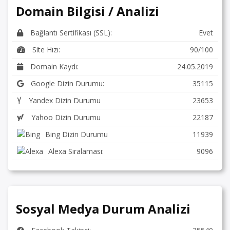
Domain Bilgisi / Analizi
Bağlantı Sertifikası (SSL):
Evet
Site Hızı:
90/100
Domain Kaydı:
24.05.2019
Google Dizin Durumu:
35115
Yandex Dizin Durumu
23653
Yahoo Dizin Durumu
22187
Bing Dizin Durumu
11939
Alexa Sıralaması:
9096
Sosyal Medya Durum Analizi