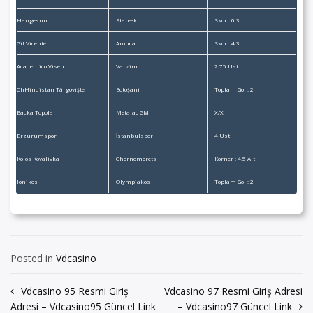
Haugesund
Stabæk
Skor : 0:3
Gil Vicente
Arouca
Skor : 4:3
Academico Viseu
Varzim
2.75 Üst
ChHindistan Târgovişte
Botoşani
Toplam Gol : 2
Backa Topola
Metalac GM
X/X
Erzurumspor
İstanbulspor
4 Üst
Kolos Kovalivka
Chornomorets
Korner : 4.5 Alt
Ionikos
Olympiakos
Toplam Gol : 2
Posted in
Vdcasino
Yazı
Vdcasino 95 Resmi Giriş
Vdcasino 97 Resmi Giriş Adresi
Adresi – Vdcasino95 Güncel Link
– Vdcasino97 Güncel Link