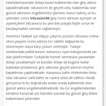
tanımlanmasından dolayı bazen kullanımda olan giriş adresi
kapatılmaktadır. Vdcasino’in de geçerli urlsi, kullanımda olan
güncel adresinin engellenmesi işlemine maruz kalmış ve bu
işlemden sonra
Vdcasino96
giriş resmi adresini açmıştır ve
ziyaretçilerin Vdcasino’a bu yeni link yoluyla hiçbir sorun ile
karşılaşmadan varması sağlanmıştır.
Kesintisiz faaliyet için ekipçe çalışma yürüten Vdcasino online
sitesi yepyeni resmi adrese tez vakitte değişerek bu
istenmeyen olaya karşı çözüm üretmiştir. Türkiye
sınırlarındaki yetkili kurum, kanunsuz oyun kategorisinde yer
alan platformların Türkiye’de hizmet vermesine yasalardan
dolayı yasaklamıştır ve bundan dolayı da bugüne kadar
kullanılan problemsiz giriş adresine geçerli adresin erişime
kapatılması yapılmaktadır. Kanunsuz bahis sitelerinden birisi
olan Vdcasino canlı bahis ve casino sitesi de talihsiz olarak
görüyoruz ki bu doğrultuda arada sırada kullanımda olan
güncel adresi engellenebilmektedir. Bu tür engellemelerden
kendinizi korumak için hizmete sunulan bu güncel giriş linkini
kullanmanız yetecektir.