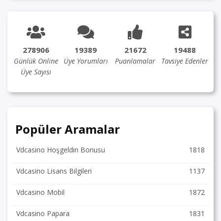
278906
19389
21672
19488
Günlük Online
Üye Yorumları
Puanlamalar
Tavsiye Edenler
Üye Sayısı
Popüler Aramalar
Vdcasino Hoşgeldin Bonusu
1818
Vdcasino Lisans Bilgileri
1137
Vdcasino Mobil
1872
Vdcasino Papara
1831