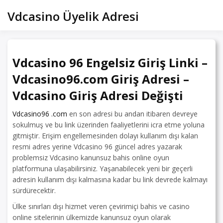
Skip
Vdcasino Üyelik Adresi
to
content
Vdcasino 96 Engelsiz Giriş Linki –
Vdcasino96.com Giriş Adresi –
Vdcasino Giriş Adresi Değişti
Vdcasino96 .com
en son adresi bu andan itibaren devreye
sokulmuş ve bu link üzerinden faaliyetlerini icra etme yoluna
gitmiştir. Erişim engellemesinden dolayı kullanım dışı kalan
resmi adres yerine Vdcasino 96 güncel adres yazarak
problemsiz Vdcasino kanunsuz bahis online oyun
platformuna ulaşabilirsiniz. Yaşanabilecek yeni bir geçerli
adresin kullanım dışı kalmasına kadar bu link devrede kalmayı
sürdürecektir.
Ülke sınırları dışı hizmet veren çevirimiçi bahis ve casino
online sitelerinin ülkemizde kanunsuz oyun olarak