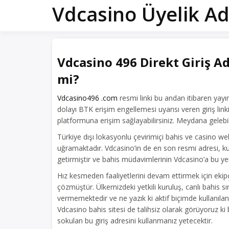
Skip
Vdcasino Üyelik Ad
to
content
Vdcasino 496 Direkt Giriş A
mi?
Vdcasino496 .com
resmi linki bu andan itibaren yayı
dolayı BTK erişim engellemesi uyarısı veren giriş lin
platformuna erişim sağlayabilirsiniz. Meydana gelebi
Türkiye dışı lokasyonlu çevirimiçi bahis ve casino w
uğramaktadır. Vdcasino’in de en son resmi adresi, k
getirmiştir ve bahis müdavimlerinin Vdcasino’a bu yeni
Hız kesmeden faaliyetlerini devam ettirmek için eki
çözmüştür. Ülkemizdeki yetkili kuruluş, canlı bahis s
vermemektedir ve ne yazık ki aktif biçimde kullanılan
Vdcasino bahis sitesi de talihsiz olarak görüyoruz k
sokulan bu giriş adresini kullanmanız yetecektir.