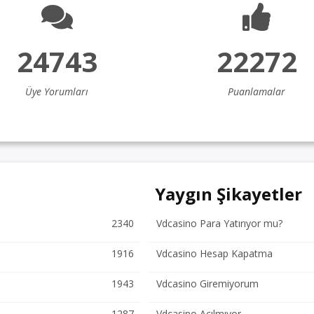
24743
22272
Üye Yorumları
Puanlamalar
Yaygın Şikayetler
2340
Vdcasino Para Yatırıyor mu?
1916
Vdcasino Hesap Kapatma
1943
Vdcasino Giremiyorum
1287
Vdcasino Açılmıyor