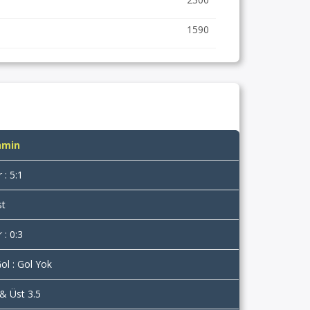
1590
hmin
 : 5:1
st
 : 0:3
Gol : Gol Yok
 & Üst 3.5