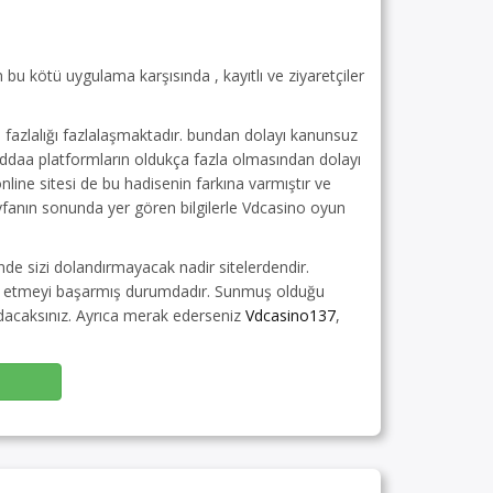
 bu kötü uygulama karşısında , kayıtlı ve ziyaretçiler
n fazlalığı fazlalaşmaktadır. bundan dolayı kanunsuz
 iddaa platformların oldukça fazla olmasından dolayı
line sitesi de bu hadisenin farkına varmıştır ve
yfanın sonunda yer gören bilgilerle Vdcasino oyun
de sizi dolandırmayacak nadir sitelerdendir.
elde etmeyi başarmış durumdadır. Sunmuş olduğu
adacaksınız. Ayrıca merak ederseniz
Vdcasino137
,