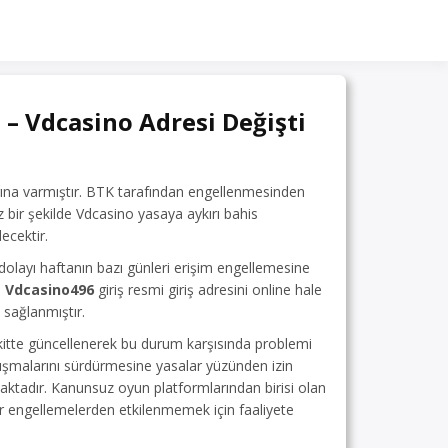
 – Vdcasino Adresi Değişti
rarına varmıştır. BTK tarafından engellenmesinden
z bir şekilde Vdcasino yasaya aykırı bahis
ecektir.
dolayı haftanın bazı günleri erişim engellemesine
a
Vdcasino496
giriş resmi giriş adresini online hale
 sağlanmıştır.
kitte güncellenerek bu durum karşısında problemi
alışmalarını sürdürmesine yasalar yüzünden izin
maktadır. Kanunsuz oyun platformlarından birisi olan
tür engellemelerden etkilenmemek için faaliyete