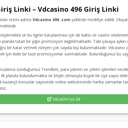
riş Linki – Vdcasino 496 Giriş Linki
inin resmi adresi
Vdcasino 496 .com
şeklinde modifiye edildi. Oluşan
rmektedir.
şlemekte ve bu ilginin karşılanması için de bahis ve casino sitelerini
 planda tutan bir yığın promosyon dağıtılmaktadır. Tabi yasaya aykırı
ğru bir karar vermek isteyen çok sayıda kişi bulunmaktadır. Vdcasino on
mek için ikide bir taze promosyonlar sunmaktadır. Bulunduğunuz bu sa
uncularına sunduğumuz Trendbet, para yatırım ve çekim işlemleri nezdin
unu ilk planda bulundurmakta ve böyle olmasıyla büyük bir üye sayısı 
çok kazançlı bonuslar sayesinde online websitesinde harika zamanlar t
niz.
Vdcasino'ya Git