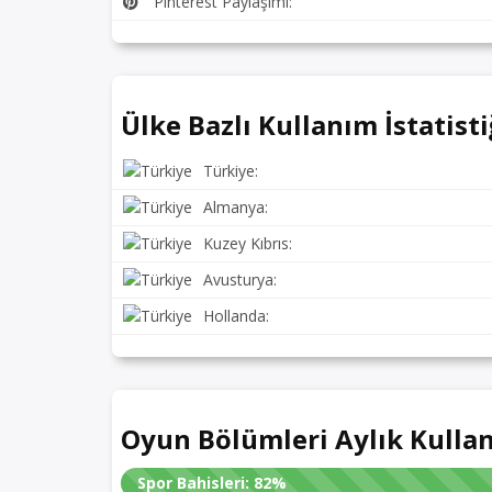
Pinterest Paylaşımı:
Ülke Bazlı Kullanım İstatisti
Türkiye:
Almanya:
Kuzey Kıbrıs:
Avusturya:
Hollanda:
Oyun Bölümleri Aylık Kulla
Spor Bahisleri:
82%