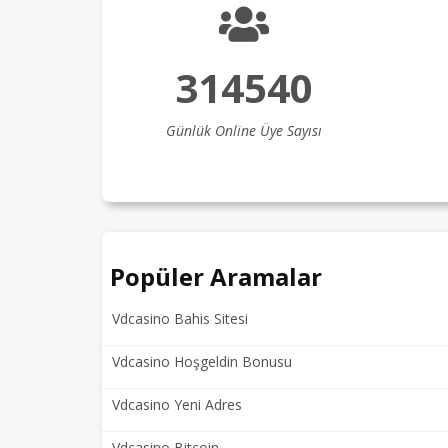
314540
Günlük Online Üye Sayısı
Popüler Aramalar
Vdcasino Bahis Sitesi
Vdcasino Hoşgeldin Bonusu
Vdcasino Yeni Adres
Vdcasino Bitcoin