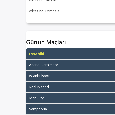
Vdcasino Tombala
Günün Maçları
Evsahibi
Adana Demirspor
İstanbulspor
Real Madrid
Man City
Sampdoria