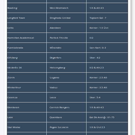
Reading
West Bromwich
1/X & Alt 4.5
Longford Town
Drogheda United
Toplam Gol : 7
Celtic
Aberdeen
Korner : 1.5 Üst
Hamilton Academical
Partick Thistle
X/2
Fuenlabrada
Mİrandés
Sarı Kart : 0-3
Elfsborg
Degerfors
Skor : 4:2
Västerås SK
Helsingborg
X/2 & Alt 2.5
Zürih
Lugano
Korner : 2.5 Alt
Winterthur
Vaduz
Korner : 3.5 Alt
Cosenza
Lecce
Skor : 5:4
Glentoran
Carrick Rangers
1/X & Alt 4.5
León
Querétaro
Gol Dk Aralığı : 61-75
Stal Mielec
Pogon Szczecin
1/X & Üst 2.5