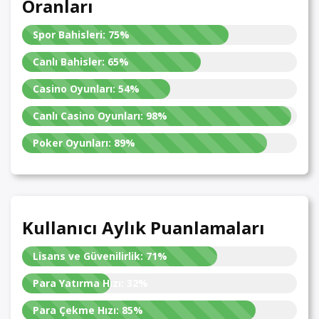
Oranları
Spor Bahisleri:
75%
Canlı Bahisler:
65%
Casino Oyunları:
54%
Canlı Casino Oyunları:
98%
Poker Oyunları:
89%
Kullanıcı Aylık Puanlamaları
Lisans ve Güvenilirlik:
71%
Para Yatırma Hızı:
32%
Para Çekme Hızı:
85%