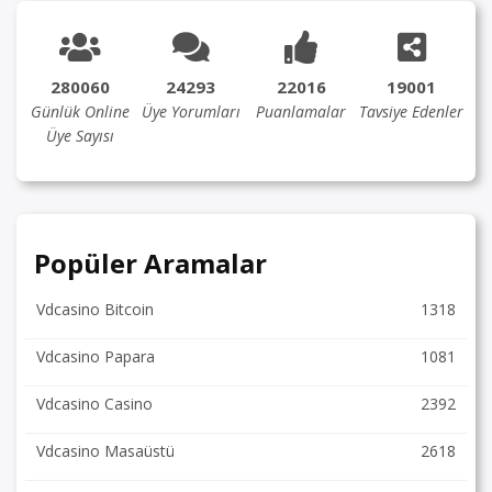
280060
24293
22016
19001
Günlük Online
Üye Yorumları
Puanlamalar
Tavsiye Edenler
Üye Sayısı
Popüler Aramalar
Vdcasino Bitcoin
1318
Vdcasino Papara
1081
Vdcasino Casino
2392
Vdcasino Masaüstü
2618