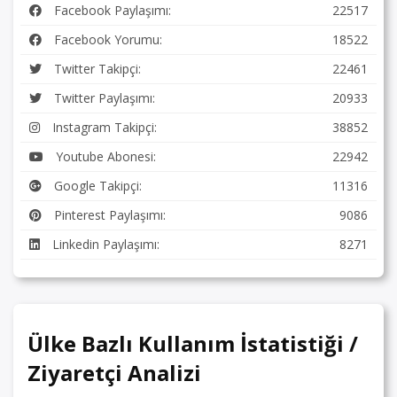
Facebook Paylaşımı:
22517
Facebook Yorumu:
18522
Twitter Takipçi:
22461
Twitter Paylaşımı:
20933
Instagram Takipçi:
38852
Youtube Abonesi:
22942
Google Takipçi:
11316
Pinterest Paylaşımı:
9086
Linkedin Paylaşımı:
8271
Ülke Bazlı Kullanım İstatistiği /
Ziyaretçi Analizi