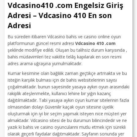
Vdcasino410 .com Engelsiz Giriş
Adresi – Vdcasino 410 En son
Adresi
Bu süreden itibaren Vdcasino bahis ve casino online oyun
platformunun güncel resmi adresi
Vdcasino 410 .com
şeklinde modifiye edildi. Oluşan bu talihsiz durum karşısında ,
bahis müdavimleri tez vakitte telâş kapılarak en son resmi
adres arama uğraşına yumulmaktadır.
Kumar kesimine olan bağlılık zaman geçtikçe artmakta ve bu
isteğin karşılık bulması için de bahis websitelerinin sayısı
çoğalmaktadır. bunun sayesinde yasaya aykırı oyun arasındaki
rakiplik ateşlenmekte, kullanıcı lehine bir yığın kazanç
dağıtılmaktadır. Tabi yasaya aykırı oyun kumar sitelerinin fazla
olmasından dolayı Güvenilir kaçak oyun sitesine üyelik
oluşturmak için iyi bir seçim yapmak isteyen nice müşteri yer
almaktadır. Vdcasino sitesi de bu durumun bilincindedir ve ne
yazık ki bahis ve casino oyuncularını mutlu etmek için sürekli
olarak geçerli faydalar dağıtmaktadır. Sayfanın sonunda yer