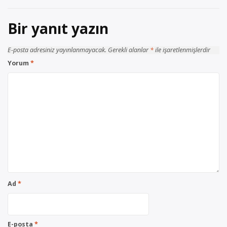
Bir yanıt yazın
E-posta adresiniz yayınlanmayacak.
Gerekli alanlar
*
ile işaretlenmişlerdir
Yorum
*
Ad
*
E-posta
*